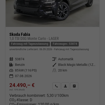
Skoda Fabia
1,0 TSI DSG Monte Carlo - LAGER
Fahrzeug mit Tageszulassung
Fahrzeugnr.: 53874
unverbindliche Lieferzeit:
06.09.2026
Fahrzeug mit Tageszulassung
Fahrzeugnr.
53874
Getriebe
Automatik
Kraftstoff
Benzin
Außenfarbe
Black Magic Metallic (1Z1Z)
Leistung
85 kW (116 PS)
Kilometerstand
20 km
07.08.2026
24.490,– €
Kontakt & Angebot anfordern
PDF-Datei, Fahrzeugexposé d
Fahrzeug merken/Expo
incl. 19% MwSt.
Verbrauch kombiniert:
5,30 l/100km
CO
-Klasse:
D
2
CO
-Emissionen:
120,00 g/km