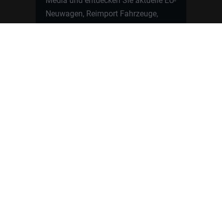
Media und entdecken Sie aktuelle EU-
Neuwagen, Reimport Fahrzeuge,
Lagerfahrzeuge, Werkbestellungen,
Elektroautos, Hybridfahrzeuge,
Fahrzeugvorstellungen,
Kundenfahrzeuge, Bewertungen und
neue Angebote rund um VW, Skoda,
Toyota, Nissan, Renault, Dacia,
CUPRA und viele weitere Marken.
Startseite
Fahrzeuge finden
Neuwagen Konfigurator
Reimport
Ratgeber
Finanzierung
Kontakt
Hamburgcars GmbH · Heselstücken 19 ·
22453 Hamburg