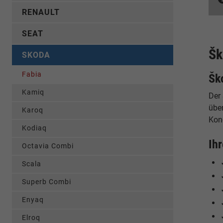
RENAULT
SEAT
Šk
SKODA
Fabia
Šk
Kamiq
Der
übe
Karoq
Kond
Kodiaq
Ih
Octavia Combi
Scala
Superb Combi
Enyaq
Elroq