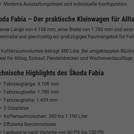
✓ Moderne Ausstattungslinien und individuelle Konfiguration
oda Fabia – Der praktische Kleinwagen für Allt
 einer Länge von 4.108 mm, einer Breite von 1.780 mm und ein
enmaße und gleichzeitig ein großzügiges Raumangebot für Fah
 Kofferraumvolumen beträgt 380 Liter. Bei umgeklappten Rücksi
deal für Alltag, Einkauf, Pendelstrecken und Wochenendausflüge.
chnische Highlights des Škoda Fabia
✓ Fahrzeuglänge: 4.108 mm
✓ Fahrzeugbreite: 1.780 mm
✓ Fahrzeughöhe: 1.459 mm
✓ 5 Sitzplätze
✓ Kofferraumvolumen: 380 bis 1.190 Liter
✓ Effiziente Benzinmotoren
✓ Leistung je nach Variante von 80 PS bis 150 PS