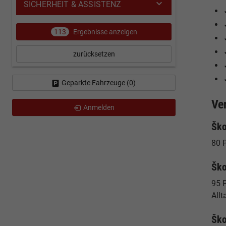
SICHERHEIT & ASSISTENZ
113
Ergebnisse anzeigen
zurücksetzen
Geparkte Fahrzeuge (
0
)
Ve
Anmelden
Ško
80 P
Ško
95 
Allt
Ško