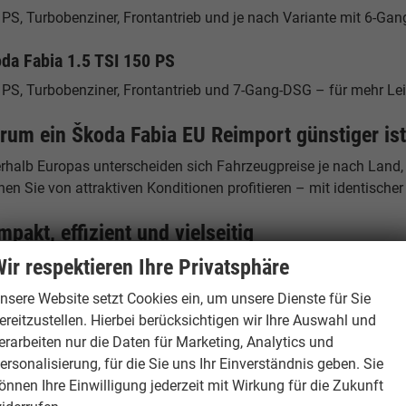
PS, Turbobenziner, Frontantrieb und je nach Variante mit 6-Gan
da Fabia 1.5 TSI 150 PS
PS, Turbobenziner, Frontantrieb und 7-Gang-DSG – für mehr Leist
rum ein Škoda Fabia EU Reimport günstiger is
erhalb Europas unterscheiden sich Fahrzeugpreise je nach Land,
en Sie von attraktiven Konditionen profitieren – mit identische
pakt, effizient und vielseitig
ir respektieren Ihre Privatsphäre
 Škoda Fabia kombiniert niedrige Verbrauchswerte, kompakte A
rne Sicherheitsausstattung. Damit eignet sich der Kleinwagen i
nsere Website setzt Cookies ein, um unsere Dienste für Sie
ereitzustellen. Hierbei berücksichtigen wir Ihre Auswahl und
andort Hamburg – Ihr Ansprechpartner
erarbeiten nur die Daten für Marketing, Analytics und
burgCars
ersonalisierung, für die Sie uns Ihr Einverständnis geben. Sie
elstücken 19
önnen Ihre Einwilligung jederzeit mit Wirkung für die Zukunft
53 Hamburg