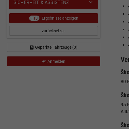
SICHERHEIT & ASSISTENZ
113
Ergebnisse anzeigen
zurücksetzen
Geparkte Fahrzeuge (
0
)
Ve
Anmelden
Ško
80 P
Ško
95 
Allt
Ško