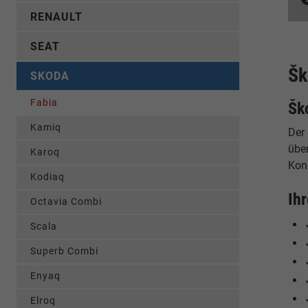
RENAULT
SEAT
Šk
SKODA
Fabia
Šk
Kamiq
Der
übe
Karoq
Kond
Kodiaq
Ih
Octavia Combi
Scala
Superb Combi
Enyaq
Elroq