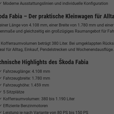
✓ Moderne Ausstattungslinien und individuelle Konfiguration
oda Fabia – Der praktische Kleinwagen für Allt
 einer Länge von 4.108 mm, einer Breite von 1.780 mm und ein
enmaße und gleichzeitig ein großzügiges Raumangebot für Fah
 Kofferraumvolumen beträgt 380 Liter. Bei umgeklappten Rücksi
deal für Alltag, Einkauf, Pendelstrecken und Wochenendausflüge.
chnische Highlights des Škoda Fabia
✓ Fahrzeuglänge: 4.108 mm
✓ Fahrzeugbreite: 1.780 mm
✓ Fahrzeughöhe: 1.459 mm
✓ 5 Sitzplätze
✓ Kofferraumvolumen: 380 bis 1.190 Liter
✓ Effiziente Benzinmotoren
✓ Leistung je nach Variante von 80 PS bis 150 PS