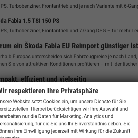
PS, Turbobenziner, Frontantrieb und je nach Variante mit 6-Gan
da Fabia 1.5 TSI 150 PS
PS, Turbobenziner, Frontantrieb und 7-Gang-DSG – für mehr Leist
rum ein Škoda Fabia EU Reimport günstiger is
erhalb Europas unterscheiden sich Fahrzeugpreise je nach Land,
en Sie von attraktiven Konditionen profitieren – mit identische
pakt, effizient und vielseitig
ir respektieren Ihre Privatsphäre
 Škoda Fabia kombiniert niedrige Verbrauchswerte, kompakte A
rne Sicherheitsausstattung. Damit eignet sich der Kleinwagen i
nsere Website setzt Cookies ein, um unsere Dienste für Sie
ereitzustellen. Hierbei berücksichtigen wir Ihre Auswahl und
andort Hamburg – Ihr Ansprechpartner
erarbeiten nur die Daten für Marketing, Analytics und
burgCars
ersonalisierung, für die Sie uns Ihr Einverständnis geben. Sie
elstücken 19
önnen Ihre Einwilligung jederzeit mit Wirkung für die Zukunft
53 Hamburg