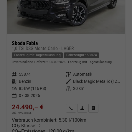
Skoda Fabia
1,0 TSI DSG Monte Carlo - LAGER
Fahrzeug mit Tageszulassung
Fahrzeugnr.: 53874
unverbindliche Lieferzeit:
06.09.2026
Fahrzeug mit Tageszulassung
Fahrzeugnr.
53874
Getriebe
Automatik
Kraftstoff
Benzin
Außenfarbe
Black Magic Metallic (1Z1Z)
Leistung
85 kW (116 PS)
Kilometerstand
20 km
07.08.2026
24.490,– €
Kontakt & Angebot anfordern
PDF-Datei, Fahrzeugexposé d
Fahrzeug merken/Expo
incl. 19% MwSt.
Verbrauch kombiniert:
5,30 l/100km
CO
-Klasse:
D
2
CO
-Emissionen:
120,00 g/km