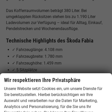
Das Kofferraumvolumen beträgt 380 Liter. Bei
umgeklappten Rücksitzen stehen bis zu 1.190 Liter
Ladevolumen zur Verfügung – ideal für Alltag, Einkauf,
Pendelstrecken und Wochenendausflüge.
Technische Highlights des Škoda Fabia
✓ Fahrzeuglänge: 4.108 mm
✓ Fahrzeugbreite: 1.780 mm
✓ Fahrzeughöhe: 1.459 mm
✓ 5 Sitzplätze
✓ Kofferraumvolumen: 380 bis 1.190 Liter
Wir respektieren Ihre Privatsphäre
✓ Effiziente Benzinmotoren
Unsere Website setzt Cookies ein, um unsere Dienste für
✓ Leistung je nach Variante von 80 PS bis 150 PS
Sie bereitzustellen. Hierbei berücksichtigen wir Ihre
✓ Frontantrieb
Auswahl und verarbeiten nur die Daten für Marketing,
✓ 5- oder 6-Gang-Schaltgetriebe oder 7-Gang-DSG je
Analytics und Personalisierung, für die Sie uns Ihr
nach Version