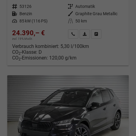
Fahrzeugnr.
53126
Getriebe
Automatik
Kraftstoff
Benzin
Außenfarbe
Graphite Grau Metallic
Leistung
85 kW (116 PS)
Kilometerstand
50 km
24.390,– €
Kontakt & Angebot anfordern
PDF-Datei, Fahrzeugexposé d
Fahrzeug merken/Expo
incl. 19% MwSt.
Verbrauch kombiniert:
5,30 l/100km
CO
-Klasse:
D
2
CO
-Emissionen:
120,00 g/km
2