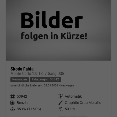
Skoda Fabia
Monte Carlo 1.0 TSI 7-Gang-DSG
Neuwagen
Fahrzeugnr.: 53942
unverbindliche Lieferzeit:
03.09.2026
Neuwagen
Fahrzeugnr.
53942
Getriebe
Automatik
Kraftstoff
Benzin
Außenfarbe
Graphite Grau Metallic
Leistung
85 kW (116 PS)
Kilometerstand
50 km