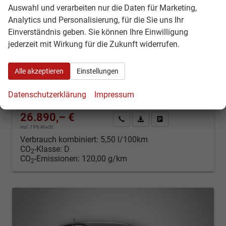
Auswahl und verarbeiten nur die Daten für Marketing,
Skoda Fabia
Analytics und Personalisierung, für die Sie uns Ihr
Monte Carlo 1.5 TSI 7-Gang-DSG
Einverständnis geben. Sie können Ihre Einwilligung
Neuwagen
Fahrzeugnr.: 52470
jederzeit mit Wirkung für die Zukunft widerrufen.
unverbindliche Lieferzeit:
16.10.2026
Neuwagen
Alle akzeptieren
Einstellungen
Fahrzeugnr.
52470
Getriebe
Automatik
Kraftstoff
Benzin
Außenfarbe
Black Magic Perleffekt
Datenschutzerklärung
Impressum
Leistung
110 kW (150 PS)
Kilometerstand
50 km
26.890,– €
Kontakt & Angebot anfordern
PDF-Datei, Fahrzeugexposé d
Fahrzeug merken/Expo
incl. 19% MwSt.
Verbrauch kombiniert:
5,50 l/100km
CO
-Klasse:
D
2
CO
-Emissionen:
120,00 g/km
2