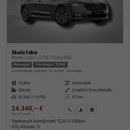
Skoda Fabia
Monte Carlo 1.0 TSI 7-Gang-DSG
Neuwagen
Fahrzeugnr.: 52460
unverbindliche Lieferzeit:
16.10.2026
Neuwagen
Fahrzeugnr.
52460
Getriebe
Automatik
Kraftstoff
Benzin
Außenfarbe
Graphite Grau Metallic
Leistung
85 kW (116 PS)
Kilometerstand
50 km
24.340,– €
Kontakt & Angebot anfordern
PDF-Datei, Fahrzeugexposé d
Fahrzeug merken/Expo
incl. 19% MwSt.
Verbrauch kombiniert:
5,30 l/100km
CO
-Klasse:
D
2