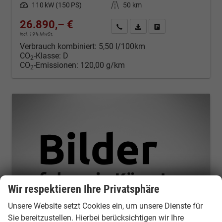
Leistung
110 kW (150 PS)
Kilometerstand
50 km
26.890,– €
Kontakt & Angebot anfordern
PDF-Datei, Fahrzeugexposé d
Fahrzeug merken/Expo
incl. 19% MwSt.
Verbrauch kombiniert:
5,50 l/100km
CO
-Klasse:
D
2
CO
-Emissionen:
120,00 g/km
2
Wir respektieren Ihre Privatsphäre
Unsere Website setzt Cookies ein, um unsere Dienste für
Sie bereitzustellen. Hierbei berücksichtigen wir Ihre