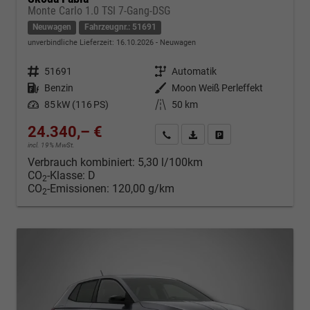
Monte Carlo 1.0 TSI 7-Gang-DSG
Neuwagen
Fahrzeugnr.: 51691
unverbindliche Lieferzeit:
16.10.2026
Neuwagen
Fahrzeugnr.
51691
Getriebe
Automatik
Kraftstoff
Benzin
Außenfarbe
Moon Weiß Perleffekt
Leistung
85 kW (116 PS)
Kilometerstand
50 km
24.340,– €
Kontakt & Angebot anfordern
PDF-Datei, Fahrzeugexposé d
Fahrzeug merken/Expo
incl. 19% MwSt.
Verbrauch kombiniert:
5,30 l/100km
CO
-Klasse:
D
2
CO
-Emissionen:
120,00 g/km
2