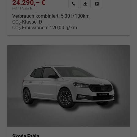
24.290,– €
Kontakt & Angebot anfordern
PDF-Datei, Fahrzeugexposé d
Fahrzeug merken/Expo
incl. 19% MwSt.
Verbrauch kombiniert:
5,30 l/100km
CO
-Klasse:
D
2
CO
-Emissionen:
120,00 g/km
2
Skoda Fabia