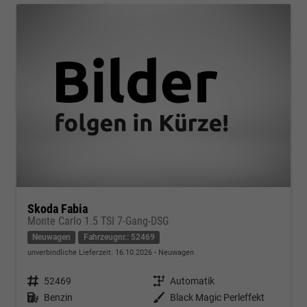
Skoda Fabia
Monte Carlo 1.5 TSI 7-Gang-DSG
Neuwagen
Fahrzeugnr.: 52469
unverbindliche Lieferzeit:
16.10.2026
Neuwagen
Fahrzeugnr.
52469
Getriebe
Automatik
Kraftstoff
Benzin
Außenfarbe
Black Magic Perleffekt