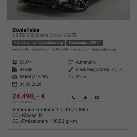
Skoda Fabia
1,0 TSI DSG Monte Carlo - LAGER
Fahrzeug mit Tageszulassung
Fahrzeugnr.: 53874
unverbindliche Lieferzeit:
06.09.2026
Fahrzeug mit Tageszulassung
Fahrzeugnr.
53874
Getriebe
Automatik
Kraftstoff
Benzin
Außenfarbe
Black Magic Metallic (1Z1Z)
Leistung
85 kW (116 PS)
Kilometerstand
20 km
05.08.2026
24.490,– €
Kontakt & Angebot anfordern
PDF-Datei, Fahrzeugexposé d
Fahrzeug merken/Expo
incl. 19% MwSt.
Verbrauch kombiniert:
5,30 l/100km
CO
-Klasse:
D
2
CO
-Emissionen:
120,00 g/km
2