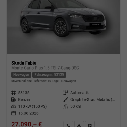
Skoda Fabia
Monte Carlo Plus 1.5 TSI 7-Gang-DSG
Neuwagen
Fahrzeugnr.: 53135
unverbindliche Lieferzeit:
10 Tage
Neuwagen
Fahrzeugnr.
53135
Getriebe
Automatik
Kraftstoff
Benzin
Außenfarbe
Graphite-Grau Metallic (Dach in Schwarz)
Leistung
110 kW (150 PS)
Kilometerstand
50 km
15.06.2026
27.090,– €
Kontakt & Angebot anfordern
PDF-Datei, Fahrzeugexposé d
Fahrzeug merken/Expo