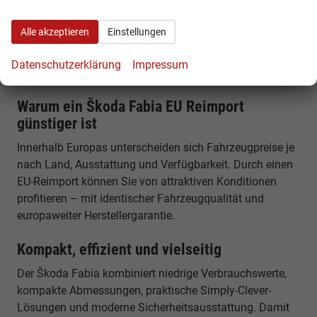
Škoda Fabia 1.5 TSI 150 PS
Alle akzeptieren
Einstellungen
150 PS, Turbobenziner, Frontantrieb und 7-Gang-DSG –
für mehr Leistung bei gleichzeitig hoher
Datenschutzerklärung
Impressum
Alltagstauglichkeit.
Warum ein Škoda Fabia EU Reimport
günstiger ist
Innerhalb Europas unterscheiden sich Fahrzeugpreise je
nach Land, Ausstattung und Verfügbarkeit. Durch einen
EU-Reimport können Sie von attraktiven Konditionen
profitieren – mit identischer Fahrzeugqualität und
europaweiter Herstellergarantie.
Kompakt, effizient und vielseitig
Der Škoda Fabia kombiniert niedrige Verbrauchswerte,
kompakte Abmessungen, praktische Simply-Clever-
Lösungen und moderne Sicherheitsausstattung. Damit