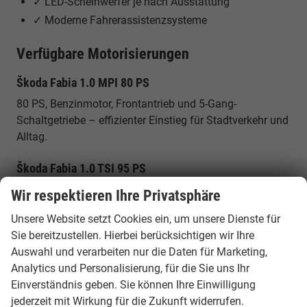
✓ LED-Scheinwerfer je nach Ausstattung
✓ Moderne Fahrerassistenzsysteme
Verfügbare Motorisierungen
Škoda Fabia 1.0 MPI 80 PS
80 PS, Benzinmotor, Frontantrieb und 5-Gang-
Schaltgetriebe – effizienter Einstieg für Stadtverkehr und
Alltag.
Škoda Fabia 1.0 TSI 95 PS
95 PS, Turbobenziner, Frontantrieb und 5-Gang-
Wir respektieren Ihre Privatsphäre
Schaltgetriebe – ausgewogene Kombination aus
Unsere Website setzt Cookies ein, um unsere Dienste für
Effizienz und Alltagstauglichkeit.
Sie bereitzustellen. Hierbei berücksichtigen wir Ihre
Auswahl und verarbeiten nur die Daten für Marketing,
Škoda Fabia 1.0 TSI 115 PS
Analytics und Personalisierung, für die Sie uns Ihr
115 PS, Turbobenziner, Frontantrieb und je nach Variante
Einverständnis geben. Sie können Ihre Einwilligung
mit 6-Gang-Schaltgetriebe oder 7-Gang-DSG erhältlich.
jederzeit mit Wirkung für die Zukunft widerrufen.