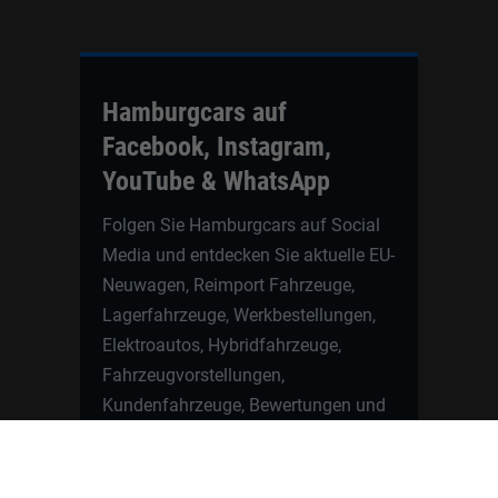
Hamburgcars auf
Facebook, Instagram,
YouTube & WhatsApp
Folgen Sie Hamburgcars auf Social
Media und entdecken Sie aktuelle EU-
Neuwagen, Reimport Fahrzeuge,
Lagerfahrzeuge, Werkbestellungen,
Elektroautos, Hybridfahrzeuge,
Fahrzeugvorstellungen,
Kundenfahrzeuge, Bewertungen und
neue Angebote rund um VW, Skoda,
Toyota, Nissan, Renault, Dacia,
CUPRA und viele weitere Marken.