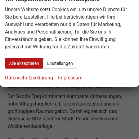
430 km WLTP-Reichweite und DC-Schnellladen mit bis
zu 125 kW.
Unsere Website setzt Cookies ein, um unsere Dienste für
Sie bereitzustellen. Hierbei berücksichtigen wir Ihre
Warum ein Škoda Epiq EU Reimport
Auswahl und verarbeiten nur die Daten für Marketing,
günstiger ist
Analytics und Personalisierung, für die Sie uns Ihr
Einverständnis geben. Sie können Ihre Einwilligung
Innerhalb Europas unterscheiden sich Fahrzeugpreise je
jederzeit mit Wirkung für die Zukunft widerrufen.
nach Markt, Ausstattung und Verfügbarkeit. Durch einen
EU-Reimport können Sie von attraktiven Konditionen
profitieren – mit identischer Fahrzeugqualität und
Alle akzeptieren
Einstellungen
europaweiter Herstellergarantie.
Datenschutzerklärung
Impressum
Elektromobilität für Alltag und Familie
Der Škoda Epiq kombiniert kompakte Abmessungen,
hohe Alltagstauglichkeit, kurzen Ladezeiten und ein
großzügiges Raumangebot. Damit eignet sich das
elektrische SUV ideal für Stadt, Pendelstrecken und
Wochenendausflüge.