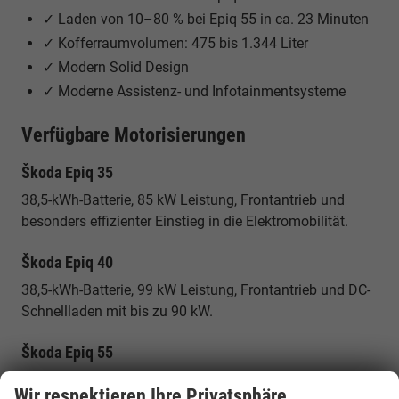
✓ Laden von 10–80 % bei Epiq 55 in ca. 23 Minuten
✓ Kofferraumvolumen: 475 bis 1.344 Liter
✓ Modern Solid Design
✓ Moderne Assistenz- und Infotainmentsysteme
Verfügbare Motorisierungen
Škoda Epiq 35
38,5-kWh-Batterie, 85 kW Leistung, Frontantrieb und
besonders effizienter Einstieg in die Elektromobilität.
Škoda Epiq 40
38,5-kWh-Batterie, 99 kW Leistung, Frontantrieb und DC-
Schnellladen mit bis zu 90 kW.
Škoda Epiq 55
55,0-kWh-Batterie, 155 kW Leistung, Frontantrieb, bis zu
Wir respektieren Ihre Privatsphäre