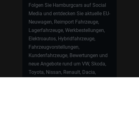
Folgen Sie Hamburgcars auf Social
Media und entdecken Sie aktuelle EU-
Neuwagen, Reimport Fahrzeuge,
Lagerfahrzeuge, Werkbestellungen,
Elektroautos, Hybridfahrzeuge,
Fahrzeugvorstellungen,
Kundenfahrzeuge, Bewertungen und
neue Angebote rund um VW, Skoda,
Toyota, Nissan, Renault, Dacia,
CUPRA und viele weitere Marken.
Startseite
Fahrzeuge finden
Neuwagen Konfigurator
Reimport
Ratgeber
Finanzierung
Kontakt
Hamburgcars GmbH · Heselstücken 19 ·
22453 Hamburg