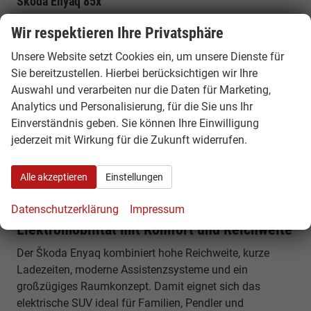
Škoda Enyaq 85x
210 kW Leistung, Allradantrieb und zusätzliche Traktion
Wir respektieren Ihre Privatsphäre
für unterschiedliche Witterungsbedingungen und mehr
Fahrstabilität.
Unsere Website setzt Cookies ein, um unsere Dienste für
Sie bereitzustellen. Hierbei berücksichtigen wir Ihre
Warum ein Škoda Enyaq EU Reimport
Auswahl und verarbeiten nur die Daten für Marketing,
günstiger ist
Analytics und Personalisierung, für die Sie uns Ihr
Einverständnis geben. Sie können Ihre Einwilligung
Innerhalb Europas unterscheiden sich Fahrzeugpreise je
jederzeit mit Wirkung für die Zukunft widerrufen.
nach Land, Ausstattung und Verfügbarkeit. Durch einen
EU-Reimport können Sie von attraktiven Konditionen
Alle akzeptieren
Einstellungen
profitieren – mit identischer Fahrzeugqualität und
europaweiter Herstellergarantie.
Datenschutzerklärung
Impressum
Elektromobilität mit Komfort und Reichweite
Der Škoda Enyaq kombiniert hohe Reichweite, kurze
Ladezeiten, moderne Assistenzsysteme und ein
großzügiges Raumkonzept. Damit eignet sich das
elektrische SUV ideal für Familien, Pendler und