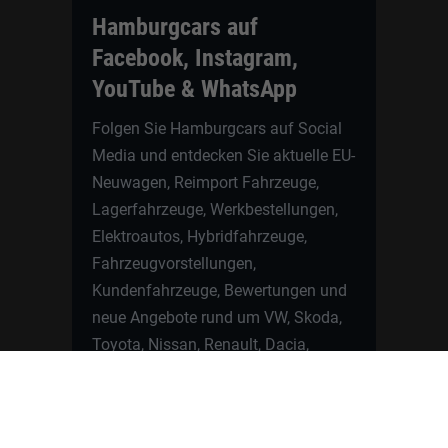
Hamburgcars auf
Facebook, Instagram,
YouTube & WhatsApp
Folgen Sie Hamburgcars auf Social
Media und entdecken Sie aktuelle EU-
Neuwagen, Reimport Fahrzeuge,
Lagerfahrzeuge, Werkbestellungen,
Elektroautos, Hybridfahrzeuge,
Fahrzeugvorstellungen,
Kundenfahrzeuge, Bewertungen und
neue Angebote rund um VW, Skoda,
Toyota, Nissan, Renault, Dacia,
CUPRA und viele weitere Marken.
Startseite
Fahrzeuge finden
Neuwagen Konfigurator
Reimport