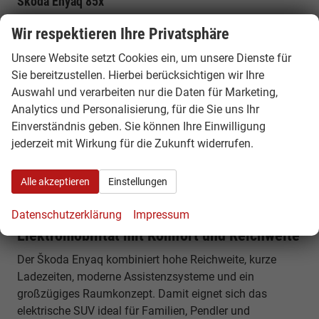
Škoda Enyaq 85x
210 kW Leistung, Allradantrieb und zusätzliche Traktion
Wir respektieren Ihre Privatsphäre
für unterschiedliche Witterungsbedingungen und mehr
Fahrstabilität.
Unsere Website setzt Cookies ein, um unsere Dienste für
Sie bereitzustellen. Hierbei berücksichtigen wir Ihre
Warum ein Škoda Enyaq EU Reimport
Auswahl und verarbeiten nur die Daten für Marketing,
günstiger ist
Analytics und Personalisierung, für die Sie uns Ihr
Einverständnis geben. Sie können Ihre Einwilligung
Innerhalb Europas unterscheiden sich Fahrzeugpreise je
jederzeit mit Wirkung für die Zukunft widerrufen.
nach Land, Ausstattung und Verfügbarkeit. Durch einen
EU-Reimport können Sie von attraktiven Konditionen
Alle akzeptieren
Einstellungen
profitieren – mit identischer Fahrzeugqualität und
europaweiter Herstellergarantie.
Datenschutzerklärung
Impressum
Elektromobilität mit Komfort und Reichweite
Der Škoda Enyaq kombiniert hohe Reichweite, kurze
Ladezeiten, moderne Assistenzsysteme und ein
großzügiges Raumkonzept. Damit eignet sich das
elektrische SUV ideal für Familien, Pendler und