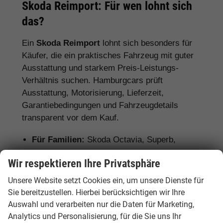
Skoda Reimport: Für wen lohnt sich
das?
Ein
Skoda Reimport
lohnt sich besonders für
Käufer, die ein praktisches Fahrzeug mit guter
Ausstattung und starkem Preis-Leistungs-
Verhältnis suchen. Hamburgcars prüft
Ausstattung, Motorisierung, Lieferzeit,
Garantiebedingungen und Fahrzeugdetails
transparent vor dem Kauf.
Für Familien:
Skoda Octavia, Superb,
Karoq, Kodiaq und Enyaq
Wir respektieren Ihre Privatsphäre
Für Pendler:
Skoda Fabia, Scala, Octavia
Unsere Website setzt Cookies ein, um unsere Dienste für
und Kamiq
Sie bereitzustellen. Hierbei berücksichtigen wir Ihre
Auswahl und verarbeiten nur die Daten für Marketing,
Für Vielfahrer:
Skoda Octavia, Superb und
Analytics und Personalisierung, für die Sie uns Ihr
Diesel- oder Automatikmodelle