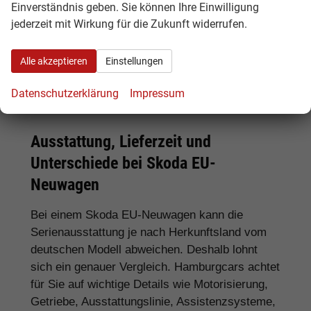
Einverständnis geben. Sie können Ihre Einwilligung
Für SUV-Fans:
Skoda Kamiq, Karoq, Kodiaq
jederzeit mit Wirkung für die Zukunft widerrufen.
und Enyaq
Alle akzeptieren
Einstellungen
Für Elektroauto-Interessenten:
Skoda
Enyaq und weitere elektrische Skoda Modelle
Datenschutzerklärung
Impressum
Ausstattung, Lieferzeit und
Unterschiede bei Skoda EU-
Neuwagen
Bei einem Skoda EU-Neuwagen kann die
Serienausstattung je nach Herkunftsland vom
deutschen Modell abweichen. Deshalb lohnt
sich ein genauer Vergleich. Hamburgcars achtet
für Sie auf wichtige Details wie Motorisierung,
Getriebe, Ausstattungslinie, Assistenzsysteme,