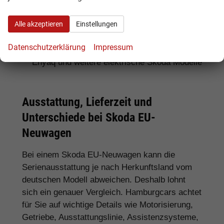
Für SUV-Fans:
Skoda Kamiq, Karoq, Kodiaq
Alle akzeptieren
Einstellungen
und Enyaq
Datenschutzerklärung
Impressum
Für Elektroauto-Interessenten:
Skoda
Enyaq und weitere elektrische Skoda Modelle
Ausstattung, Lieferzeit und
Unterschiede bei Skoda EU-
Neuwagen
Bei einem Skoda EU-Neuwagen kann die
Serienausstattung je nach Herkunftsland vom
deutschen Modell abweichen. Deshalb lohnt
sich ein genauer Vergleich. Hamburgcars achtet
für Sie auf wichtige Details wie Motorisierung,
Getriebe, Ausstattungslinie, Assistenzsysteme,