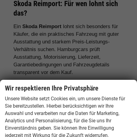
Skoda Reimport: Für wen lohnt sich
das?
Ein
Skoda Reimport
lohnt sich besonders für
Käufer, die ein praktisches Fahrzeug mit guter
Ausstattung und starkem Preis-Leistungs-
Verhältnis suchen. Hamburgcars prüft
Ausstattung, Motorisierung, Lieferzeit,
Garantiebedingungen und Fahrzeugdetails
transparent vor dem Kauf.
Für Familien:
Skoda Octavia, Superb,
Wir respektieren Ihre Privatsphäre
Karoq, Kodiaq und Enyaq
Unsere Website setzt Cookies ein, um unsere Dienste für
Sie bereitzustellen. Hierbei berücksichtigen wir Ihre
Für Pendler:
Skoda Fabia, Scala, Octavia
Auswahl und verarbeiten nur die Daten für Marketing,
und Kamiq
Analytics und Personalisierung, für die Sie uns Ihr
Für Vielfahrer:
Skoda Octavia, Superb und
Einverständnis geben. Sie können Ihre Einwilligung
Diesel- oder Automatikmodelle
jederzeit mit Wirkung für die Zukunft widerrufen.