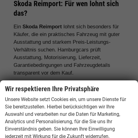
Skoda Reimport: Für wen lohnt sich
das?
Ein
Skoda Reimport
lohnt sich besonders für
Käufer, die ein praktisches Fahrzeug mit guter
Ausstattung und starkem Preis-Leistungs-
Verhältnis suchen. Hamburgcars prüft
Ausstattung, Motorisierung, Lieferzeit,
Garantiebedingungen und Fahrzeugdetails
transparent vor dem Kauf.
Für Familien:
Skoda Octavia, Superb,
Wir respektieren Ihre Privatsphäre
Karoq, Kodiaq und Enyaq
Unsere Website setzt Cookies ein, um unsere Dienste für
Sie bereitzustellen. Hierbei berücksichtigen wir Ihre
Für Pendler:
Skoda Fabia, Scala, Octavia
Auswahl und verarbeiten nur die Daten für Marketing,
und Kamiq
Analytics und Personalisierung, für die Sie uns Ihr
Für Vielfahrer:
Skoda Octavia, Superb und
Einverständnis geben. Sie können Ihre Einwilligung
Diesel- oder Automatikmodelle
jederzeit mit Wirkung für die Zukunft widerrufen.