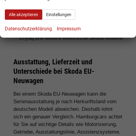
Für SUV-Fans:
Skoda Kamiq, Karoq, Kodiaq
Alle akzeptieren
Einstellungen
und Enyaq
Datenschutzerklärung
Impressum
Für Elektroauto-Interessenten:
Skoda
Enyaq und weitere elektrische Skoda Modelle
Ausstattung, Lieferzeit und
Unterschiede bei Skoda EU-
Neuwagen
Bei einem Skoda EU-Neuwagen kann die
Serienausstattung je nach Herkunftsland vom
deutschen Modell abweichen. Deshalb lohnt
sich ein genauer Vergleich. Hamburgcars achtet
für Sie auf wichtige Details wie Motorisierung,
Getriebe, Ausstattungslinie, Assistenzsysteme,