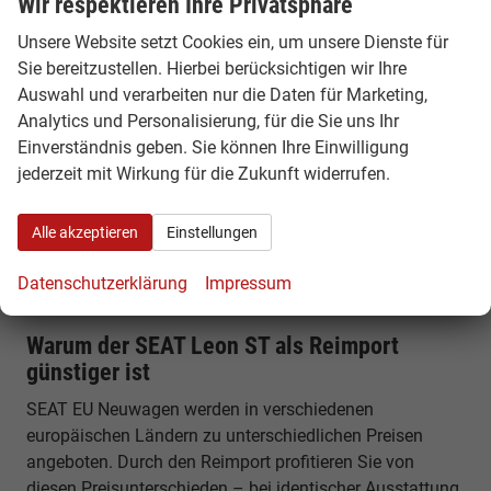
Wir respektieren Ihre Privatsphäre
Kofferraumvolumen von etwa 620 Litern, das sich auf
Unsere Website setzt Cookies ein, um unsere Dienste für
bis zu rund 1.600 Liter erweitern lässt. Mit einer Länge
Sie bereitzustellen. Hierbei berücksichtigen wir Ihre
von rund 4,64 Metern bietet er viel Platz für Familie,
Auswahl und verarbeiten nur die Daten für Marketing,
Reisen und Alltag.
Analytics und Personalisierung, für die Sie uns Ihr
Einverständnis geben. Sie können Ihre Einwilligung
Komfort, Technik & Ausstattung
jederzeit mit Wirkung für die Zukunft widerrufen.
Der Leon ST verfügt über modernes Infotainment,
digitales Cockpit und zahlreiche Assistenzsysteme.
Alle akzeptieren
Einstellungen
Funktionen wie Spurhalteassistent, Notbremsfunktion
und Smartphone-Integration sorgen für Sicherheit und
Datenschutzerklärung
Impressum
Komfort im Alltag.
Warum der SEAT Leon ST als Reimport
günstiger ist
SEAT EU Neuwagen werden in verschiedenen
europäischen Ländern zu unterschiedlichen Preisen
angeboten. Durch den Reimport profitieren Sie von
diesen Preisunterschieden – bei identischer Ausstattung,