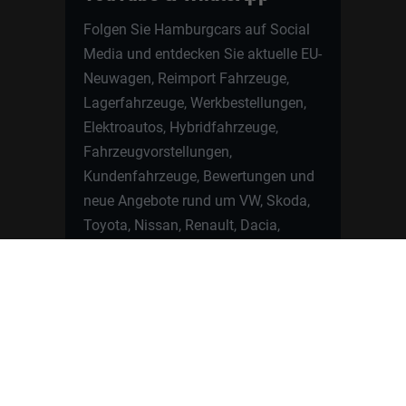
Folgen Sie Hamburgcars auf Social
Media und entdecken Sie aktuelle EU-
Neuwagen, Reimport Fahrzeuge,
Lagerfahrzeuge, Werkbestellungen,
Elektroautos, Hybridfahrzeuge,
Fahrzeugvorstellungen,
Kundenfahrzeuge, Bewertungen und
neue Angebote rund um VW, Skoda,
Toyota, Nissan, Renault, Dacia,
CUPRA und viele weitere Marken.
Startseite
Fahrzeuge finden
Neuwagen Konfigurator
Reimport
Ratgeber
Finanzierung
Kontakt
Hamburgcars GmbH · Heselstücken 19 ·