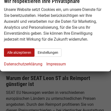
Wir respektieren Ihre Privatsphäre
Kofferraumvolumen von etwa 620 Litern, das sich auf
Unsere Website setzt Cookies ein, um unsere Dienste für
bis zu rund 1.600 Liter erweitern lässt. Mit einer Länge
Sie bereitzustellen. Hierbei berücksichtigen wir Ihre
von rund 4,64 Metern bietet er viel Platz für Familie,
Auswahl und verarbeiten nur die Daten für Marketing,
Reisen und Alltag.
Analytics und Personalisierung, für die Sie uns Ihr
Einverständnis geben. Sie können Ihre Einwilligung
Komfort, Technik & Ausstattung
jederzeit mit Wirkung für die Zukunft widerrufen.
Der Leon ST verfügt über modernes Infotainment,
digitales Cockpit und zahlreiche Assistenzsysteme.
Alle akzeptieren
Einstellungen
Funktionen wie Spurhalteassistent, Notbremsfunktion
und Smartphone-Integration sorgen für Sicherheit und
Datenschutzerklärung
Impressum
Komfort im Alltag.
Warum der SEAT Leon ST als Reimport
günstiger ist
SEAT EU Neuwagen werden in verschiedenen
europäischen Ländern zu unterschiedlichen Preisen
angeboten. Durch den Reimport profitieren Sie von
diesen Preisunterschieden – bei identischer Ausstattung,