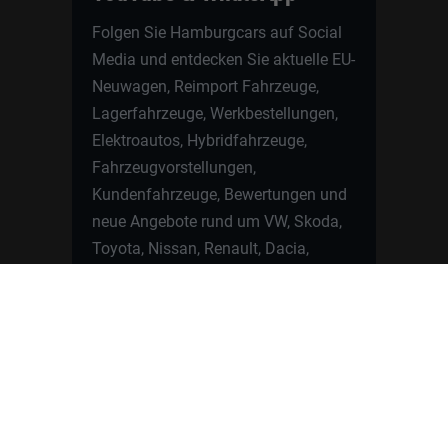
Folgen Sie Hamburgcars auf Social
Media und entdecken Sie aktuelle EU-
Neuwagen, Reimport Fahrzeuge,
Lagerfahrzeuge, Werkbestellungen,
Elektroautos, Hybridfahrzeuge,
Fahrzeugvorstellungen,
Kundenfahrzeuge, Bewertungen und
neue Angebote rund um VW, Skoda,
Toyota, Nissan, Renault, Dacia,
CUPRA und viele weitere Marken.
Startseite
Fahrzeuge finden
Neuwagen Konfigurator
Reimport
Ratgeber
Finanzierung
Kontakt
Hamburgcars GmbH · Heselstücken 19 ·