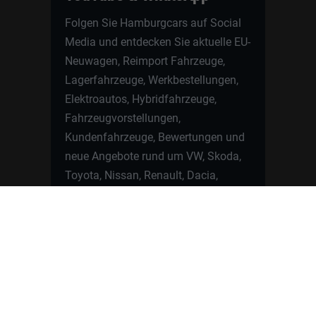
Folgen Sie Hamburgcars auf Social
Media und entdecken Sie aktuelle EU-
Neuwagen, Reimport Fahrzeuge,
Lagerfahrzeuge, Werkbestellungen,
Elektroautos, Hybridfahrzeuge,
Fahrzeugvorstellungen,
Kundenfahrzeuge, Bewertungen und
neue Angebote rund um VW, Skoda,
Toyota, Nissan, Renault, Dacia,
CUPRA und viele weitere Marken.
Startseite
Fahrzeuge finden
Neuwagen Konfigurator
Reimport
Ratgeber
Finanzierung
Kontakt
Hamburgcars GmbH · Heselstücken 19 ·