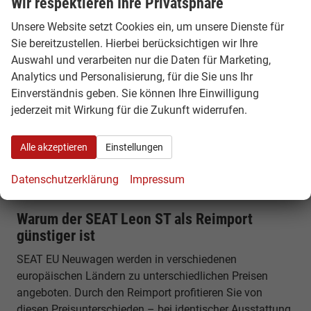
Wir respektieren Ihre Privatsphäre
Kofferraumvolumen von etwa 620 Litern, das sich auf
Unsere Website setzt Cookies ein, um unsere Dienste für
bis zu rund 1.600 Liter erweitern lässt. Mit einer Länge
Sie bereitzustellen. Hierbei berücksichtigen wir Ihre
von rund 4,64 Metern bietet er viel Platz für Familie,
Auswahl und verarbeiten nur die Daten für Marketing,
Reisen und Alltag.
Analytics und Personalisierung, für die Sie uns Ihr
Einverständnis geben. Sie können Ihre Einwilligung
Komfort, Technik & Ausstattung
jederzeit mit Wirkung für die Zukunft widerrufen.
Der Leon ST verfügt über modernes Infotainment,
digitales Cockpit und zahlreiche Assistenzsysteme.
Alle akzeptieren
Einstellungen
Funktionen wie Spurhalteassistent, Notbremsfunktion
und Smartphone-Integration sorgen für Sicherheit und
Datenschutzerklärung
Impressum
Komfort im Alltag.
Warum der SEAT Leon ST als Reimport
günstiger ist
SEAT EU Neuwagen werden in verschiedenen
europäischen Ländern zu unterschiedlichen Preisen
angeboten. Durch den Reimport profitieren Sie von
diesen Preisunterschieden – bei identischer Ausstattung,