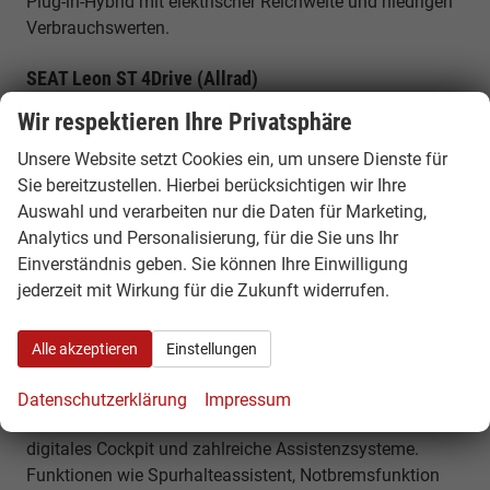
Plug-in-Hybrid mit elektrischer Reichweite und niedrigen
Verbrauchswerten.
SEAT Leon ST 4Drive (Allrad)
Allradversion für maximale Traktion und Sicherheit bei
Wir respektieren Ihre Privatsphäre
allen Bedingungen.
Unsere Website setzt Cookies ein, um unsere Dienste für
Sie bereitzustellen. Hierbei berücksichtigen wir Ihre
Platzangebot & Kofferraum
Auswahl und verarbeiten nur die Daten für Marketing,
Der SEAT Leon Sportstourer bietet ein
Analytics und Personalisierung, für die Sie uns Ihr
Kofferraumvolumen von etwa 620 Litern, das sich auf
Einverständnis geben. Sie können Ihre Einwilligung
bis zu rund 1.600 Liter erweitern lässt. Mit einer Länge
jederzeit mit Wirkung für die Zukunft widerrufen.
von rund 4,64 Metern bietet er viel Platz für Familie,
Reisen und Alltag.
Alle akzeptieren
Einstellungen
Komfort, Technik & Ausstattung
Datenschutzerklärung
Impressum
Der Leon ST verfügt über modernes Infotainment,
digitales Cockpit und zahlreiche Assistenzsysteme.
Funktionen wie Spurhalteassistent, Notbremsfunktion