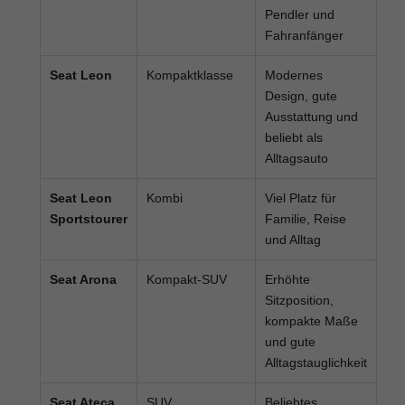
Pendler und
Fahranfänger
Seat Leon
Kompaktklasse
Modernes
Design, gute
Ausstattung und
beliebt als
Alltagsauto
Seat Leon
Kombi
Viel Platz für
Sportstourer
Familie, Reise
und Alltag
Seat Arona
Kompakt-SUV
Erhöhte
Sitzposition,
kompakte Maße
und gute
Alltagstauglichkeit
Seat Ateca
SUV
Beliebtes