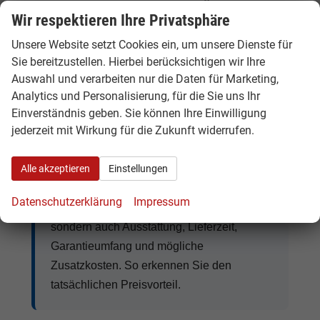
Wir respektieren Ihre Privatsphäre
Häufig gefragte Ausstattungen sind
LED-
Scheinwerfer, DSG-Automatik,
Unsere Website setzt Cookies ein, um unsere Dienste für
Rückfahrkamera, Navigationssystem,
Sie bereitzustellen. Hierbei berücksichtigen wir Ihre
Sitzheizung, Klimaautomatik, digitales
Auswahl und verarbeiten nur die Daten für Marketing,
Analytics und Personalisierung, für die Sie uns Ihr
Cockpit, Apple CarPlay, Android Auto,
Einverständnis geben. Sie können Ihre Einwilligung
Abstandstempomat, Anhängerkupplung
und
jederzeit mit Wirkung für die Zukunft widerrufen.
moderne Assistenzsysteme.
Alle akzeptieren
Einstellungen
Tipp:
Vergleichen Sie bei Seat EU-
Datenschutzerklärung
Impressum
Neuwagen nicht nur den Kaufpreis,
sondern auch Ausstattung, Lieferzeit,
Garantieumfang und mögliche
Zusatzkosten. So erkennen Sie den
tatsächlichen Preisvorteil.