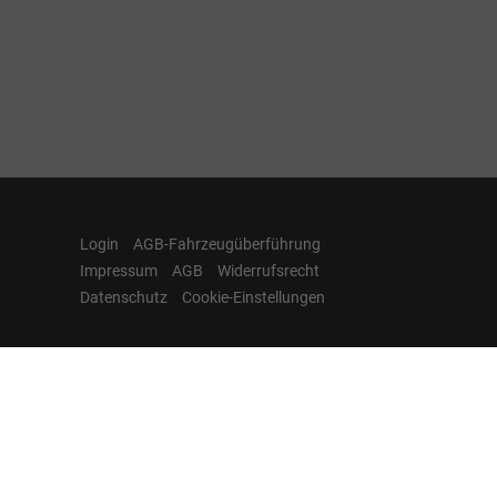
Login
AGB-Fahrzeugüberführung
Impressum
AGB
Widerrufsrecht
Datenschutz
Cookie-Einstellungen
Hamburgcars auf