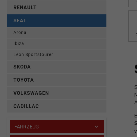
RENAULT
SEAT
Arona
Ibiza
Leon Sportstourer
SKODA
TOYOTA
S
VOLKSWAGEN
N
A
CADILLAC
B
S
FAHRZEUG
v