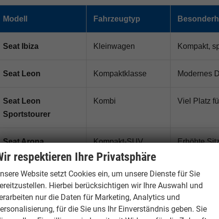
Modell
Fahrzeugtyp
Besonderh
Seat Ibiza
Kleinwagen
Kompakt, sp
Seat Leon
Kompaktklasse
Modernes De
Seat Leon
Kombi
Viel Platz f
Sportstourer
Seat Arona
Kompakt-SUV
Erhöhte Sit
ir respektieren Ihre Privatsphäre
Seat Ateca
SUV
Beliebtes F
nsere Website setzt Cookies ein, um unsere Dienste für Sie
Technik
ereitzustellen. Hierbei berücksichtigen wir Ihre Auswahl und
erarbeiten nur die Daten für Marketing, Analytics und
ersonalisierung, für die Sie uns Ihr Einverständnis geben. Sie
Seat Tarraco
Großes SUV
Viel Platz, 