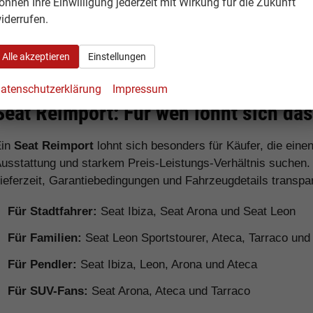
önnen Ihre Einwilligung jederzeit mit Wirkung für die Zukunft
iderrufen.
Seat Alhambra
Van /
Großzügige
Familienfahrzeug
Familien
Alle akzeptieren
Einstellungen
atenschutzerklärung
Impressum
Seat Reimport: Für wen lohnt sich da
Ein
Seat Reimport
lohnt sich besonders für Käufer, die ein
usstattung und starkem Preis-Leistungs-Verhältnis suchen.
ieferzeit, Garantiebedingungen und Fahrzeugdetails transpa
Für Stadtfahrer:
Seat Ibiza, Seat Arona und Seat Leon
Für Familien:
Seat Leon Sportstourer, Ateca, Tarraco un
Für Pendler:
Seat Ibiza, Leon, Arona und Ateca
Für SUV-Fans:
Seat Arona, Ateca und Tarraco