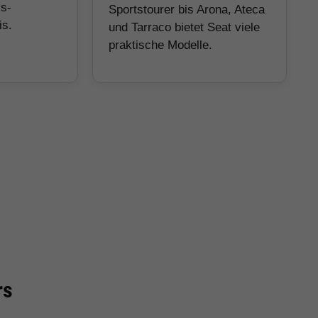
is-
Sportstourer bis Arona, Ateca
is.
und Tarraco bietet Seat viele
praktische Modelle.
rs