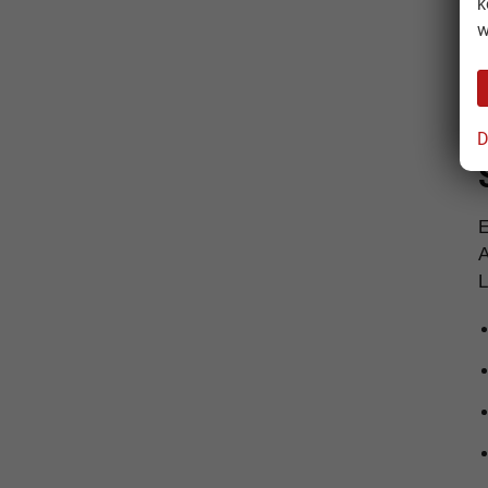
k
w
D
A
L