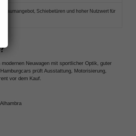
s Raumangebot, Schiebetüren und hoher Nutzwert für
s?
en modernen Neuwagen mit sportlicher Optik, guter
 Hamburgcars prüft Ausstattung, Motorisierung,
rent vor dem Kauf.
d Alhambra