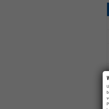
W
U
b
v
P