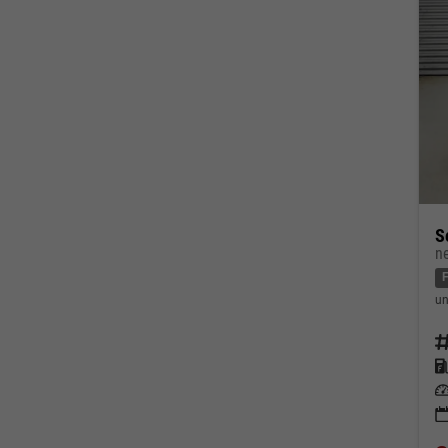
S
n
un
Fahrz
Kraf
Leis