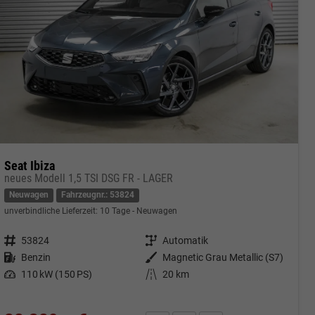
Seat Ibiza
neues Modell 1,5 TSI DSG FR - LAGER
Neuwagen
Fahrzeugnr.: 53824
unverbindliche Lieferzeit:
10 Tage
Neuwagen
Fahrzeugnr.
53824
Getriebe
Automatik
Kraftstoff
Benzin
Außenfarbe
Magnetic Grau Metallic (S7)
Leistung
110 kW (150 PS)
Kilometerstand
20 km