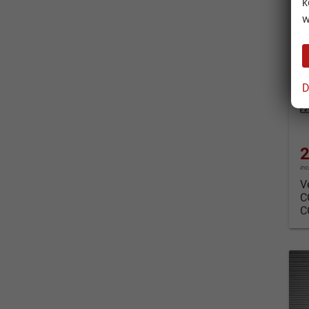
S
k
n
w
un
Fahrz
D
Kraf
Leis
2
in
V
C
C