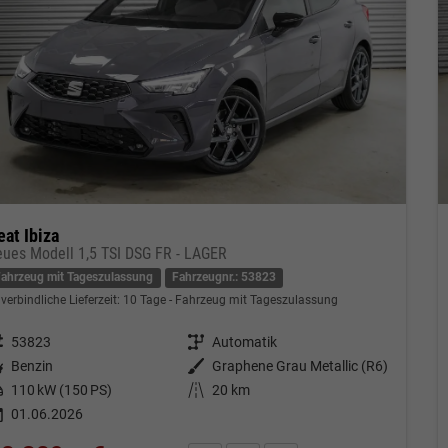
eat Ibiza
eues Modell 1,5 TSI DSG FR - LAGER
Fahrzeug mit Tageszulassung
Fahrzeugnr.: 53823
verbindliche Lieferzeit:
10 Tage
Fahrzeug mit Tageszulassung
eugnr.
53823
Getriebe
Automatik
tstoff
Benzin
Außenfarbe
Graphene Grau Metallic (R6)
tung
110 kW (150 PS)
Kilometerstand
20 km
01.06.2026