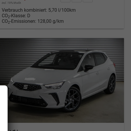
incl. 19% MwSt.
Verbrauch kombiniert:
5,70 l/100km
CO
-Klasse:
D
2
CO
-Emissionen:
128,00 g/km
2