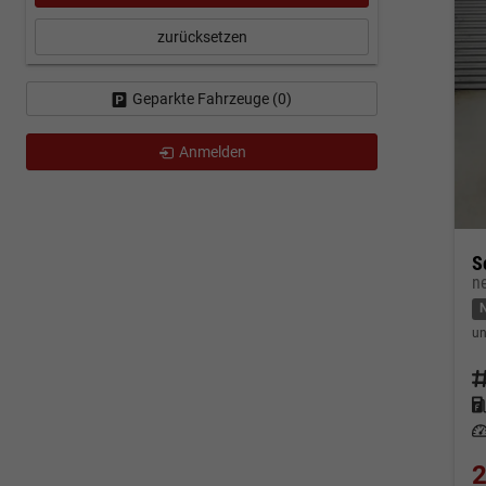
zurücksetzen
Geparkte Fahrzeuge (
0
)
Anmelden
S
n
un
Fahrz
Kraf
Leis
2