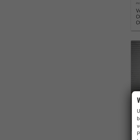
in
V
C
C
W
U
b
v
P