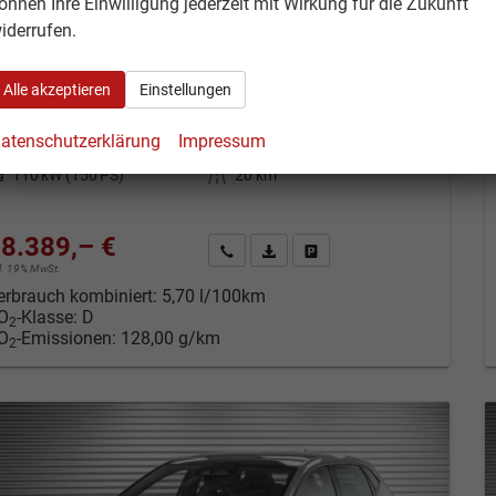
eat Ibiza
önnen Ihre Einwilligung jederzeit mit Wirkung für die Zukunft
eues Modell 1,5 TSI DSG FR - LAGER
iderrufen.
Neuwagen
Fahrzeugnr.: 52950
verbindliche Lieferzeit:
10 Tage
Neuwagen
Alle akzeptieren
Einstellungen
eugnr.
52950
Getriebe
Automatik
atenschutzerklärung
Impressum
tstoff
Benzin
Außenfarbe
Midnight Black Metallic (0E)
tung
110 kW (150 PS)
Kilometerstand
20 km
8.389,– €
Kontakt & Angebot anfordern
PDF-Datei, Fahrzeugexposé drucken
Fahrzeug merken/Expose dru
cl. 19% MwSt.
erbrauch kombiniert:
5,70 l/100km
O
-Klasse:
D
2
O
-Emissionen:
128,00 g/km
2