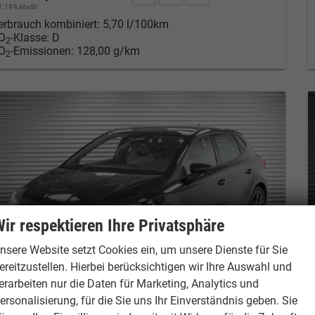
cl. 19% MwSt.
erbrauch kombiniert:
5,70 l/100km
O
-Klasse:
D
2
O
-Emissionen:
128,00 g/km
2
ir respektieren Ihre Privatsphäre
nsere Website setzt Cookies ein, um unsere Dienste für Sie
ereitzustellen. Hierbei berücksichtigen wir Ihre Auswahl und
erarbeiten nur die Daten für Marketing, Analytics und
ersonalisierung, für die Sie uns Ihr Einverständnis geben. Sie