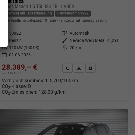
Seat Ibiza
neues Modell 1,5 TSI DSG FR - LAGER
Fahrzeug mit Tageszulassung
Fahrzeugnr.: 53822
unverbindliche Lieferzeit:
10 Tage
Fahrzeug mit Tageszulassung
Fahrzeugnr.
53822
Getriebe
Automatik
Kraftstoff
Benzin
Außenfarbe
Nevada Weiß Metallic (2Y)
Leistung
110 kW (150 PS)
Kilometerstand
20 km
01.06.2026
28.389,– €
cken
Kontakt & Angebot anfordern
PDF-Datei, Fahrzeugexposé druc
Fahrzeug merken/Expose 
incl. 19% MwSt.
Verbrauch kombiniert:
5,70 l/100km
CO
-Klasse:
D
2
CO
-Emissionen:
128,00 g/km
2