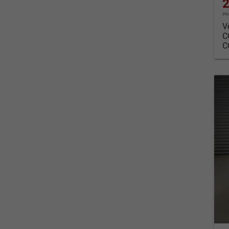
2
in
V
C
C