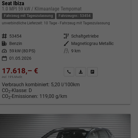
Seat Ibiza
1.0 MPI 59 kW / Klimaanlage Tempomat
Fahrzeug mit Tageszulassung
Fahrzeugnr.: 53454
unverbindliche Lieferzeit:
10 Tage
Fahrzeug mit Tageszulassung
Fahrzeugnr.
53454
Getriebe
Schaltgetriebe
Kraftstoff
Benzin
Außenfarbe
Magneticgrau Metallic
Leistung
59 kW (80 PS)
Kilometerstand
9 km
01.05.2026
17.618,– €
cken
Kontakt & Angebot anfordern
PDF-Datei, Fahrzeugexposé druc
Fahrzeug merken/Expose 
incl. 19% MwSt.
Verbrauch kombiniert:
5,20 l/100km
CO
-Klasse:
D
2
CO
-Emissionen:
119,00 g/km
2