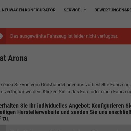
NEUWAGEN KONFIGURATOR
SERVICE
BEWERTUNGEN&RE
Das ausgewählte Fahrzeug ist leider nicht verfügbar.
at Arona
 sehen Sie von vom Großhandel oder uns vorbestellte Fahrzeuge, 
ze verfügbar werden. Klicken Sie in das Foto oder einen Fahrze
erhalten Sie Ihr individuelles Angebot: Konfigurieren S
eiligen
Herstellerwebsite
und senden Sie uns anschließ
F
zu.