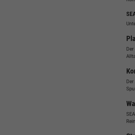
SEA
Unte
Pl
Der
All
Ko
Der
Spu
Wa
SEA
Reim