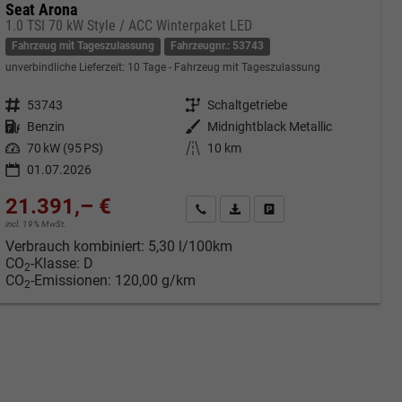
Seat Arona
1.0 TSI 70 kW Style / ACC Winterpaket LED
Fahrzeug mit Tageszulassung
Fahrzeugnr.: 53743
unverbindliche Lieferzeit:
10 Tage
Fahrzeug mit Tageszulassung
Fahrzeugnr.
53743
Getriebe
Schaltgetriebe
Kraftstoff
Benzin
Außenfarbe
Midnightblack Metallic
Leistung
70 kW (95 PS)
Kilometerstand
10 km
01.07.2026
21.391,– €
cken
Kontakt & Angebot anfordern
PDF-Datei, Fahrzeugexposé druc
Fahrzeug merken/Expose 
incl. 19% MwSt.
Verbrauch kombiniert:
5,30 l/100km
CO
-Klasse:
D
2
CO
-Emissionen:
120,00 g/km
2