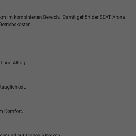
00 km im kombinierten Bereich. Damit gehört der SEAT Arona
Betriebskosten.
t und Alltag.
tauglichkeit.
em Komfort.
ehr und auf langen Strecken.