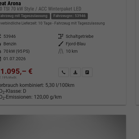
eat Arona
.0 TSI 70 kW Style / ACC Winterpaket LED
Fahrzeug mit Tageszulassung
Fahrzeugnr.: 53946
verbindliche Lieferzeit:
10 Tage
Fahrzeug mit Tageszulassung
eugnr.
53946
Getriebe
Schaltgetriebe
tstoff
Benzin
Außenfarbe
Fjord-Blau
tung
70 kW (95 PS)
Kilometerstand
10 km
01.07.2026
1.095,– €
Kontakt & Angebot anfordern
PDF-Datei, Fahrzeugexposé drucken
Fahrzeug merken/Expose dru
cl. 19% MwSt.
erbrauch kombiniert:
5,30 l/100km
O
-Klasse:
D
2
O
-Emissionen:
120,00 g/km
2