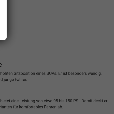
e
rhöhten Sitzposition eines SUVs. Er ist besonders wendig,
nd junge Fahrer.
bietet eine Leistung von etwa 95 bis 150 PS. Damit deckt er
ianten für komfortables Fahren ab.