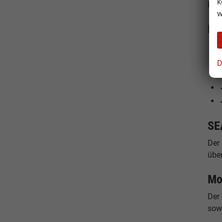
k
Kon
w
Ih
D
SE
Der 
über
Mo
Der
sow