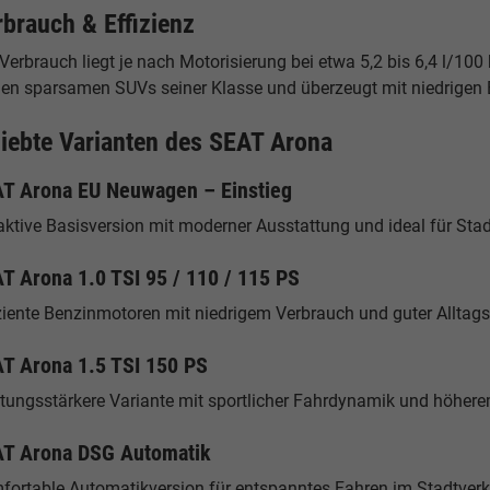
rbrauch & Effizienz
Verbrauch liegt je nach Motorisierung bei etwa 5,2 bis 6,4 l/1
den sparsamen SUVs seiner Klasse und überzeugt mit niedrigen 
liebte Varianten des SEAT Arona
T Arona EU Neuwagen – Einstieg
aktive Basisversion mit moderner Ausstattung und ideal für Stad
T Arona 1.0 TSI 95 / 110 / 115 PS
ziente Benzinmotoren mit niedrigem Verbrauch und guter Alltags
T Arona 1.5 TSI 150 PS
stungsstärkere Variante mit sportlicher Fahrdynamik und höher
T Arona DSG Automatik
fortable Automatikversion für entspanntes Fahren im Stadtverk