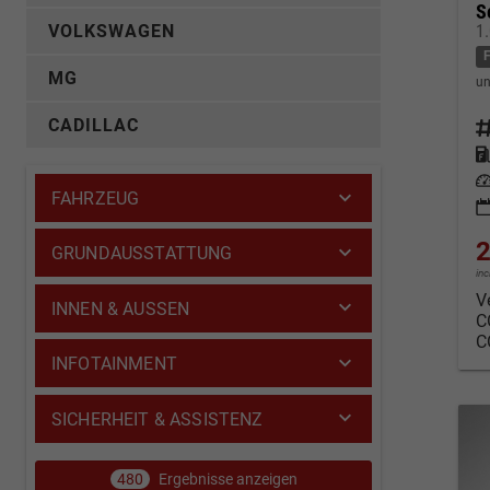
S
1
VOLKSWAGEN
MG
un
CADILLAC
Fahrz
Kraf
Leis
FAHRZEUG
2
GRUNDAUSSTATTUNG
in
V
INNEN & AUSSEN
C
C
INFOTAINMENT
SICHERHEIT & ASSISTENZ
480
Ergebnisse anzeigen