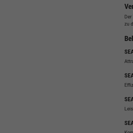
Ve
Der 
zu 
Be
SEA
Attr
SEA
Effi
SEA
Lei
SEA
Kom