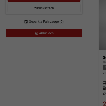
zurücksetzen
Geparkte Fahrzeuge (
0
)
Anmelden
S
n
un
Fahrz
Kraf
Leis
2