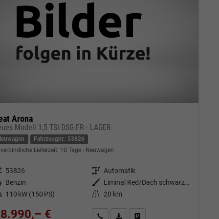
eat Arona
eues Modell 1,5 TSI DSG FR - LAGER
Neuwagen
Fahrzeugnr.: 53826
verbindliche Lieferzeit:
10 Tage
Neuwagen
eugnr.
53826
Getriebe
Automatik
tstoff
Benzin
Außenfarbe
Liminal Red/Dach schwarz Metallic (S60E)
tung
110 kW (150 PS)
Kilometerstand
20 km
8.990,– €
Kontakt & Angebot anfordern
PDF-Datei, Fahrzeugexposé drucken
Fahrzeug merken/Expose dru