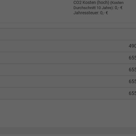
CO2 Kosten (hoch)
(Kosten
:
0,- €
Durchschnitt 10 Jahre)
Jahressteuer:
0,- €
490
655
655
655
655