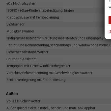
k
eCall-Notrufsystem
w
ISOFIX / i-Size-Kindersitzbefestigung, hinten
Klappschlüssel mit Fernbedienung
Lichtsensor
D
Müdigkeitswarner
Notbremsassistent mit Kreuzungsassistenten und Fußgänger-/Fah
Fahrer- und Beifahrerairbag,Seitenairbags und Windowbags vorne, B
Sicherheitsabstand-Warner
Spurhalte-Assistent
Tempopilot mit Geschwindikeitsbegrenzer
Verkehrszeichenerkennung mit Geschwindigkeitswarner
Zentralverriegelung mit Fernbedienung
Außen
Voll-LED-Scheinwerfer
Außenspiegel elektr. einstell-, beheiz- und man. anklappbar