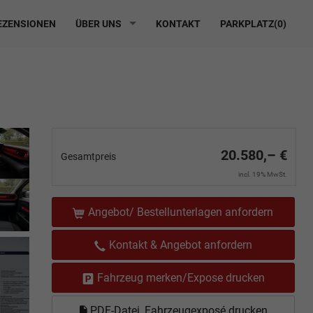
ZENSIONEN
ÜBER UNS
KONTAKT
PARKPLATZ(
0
)
20.580,– €
Gesamtpreis
incl. 19% MwSt.
Angebot/ Bestellunterlagen anfordern
Kontakt & Angebot anfordern
Fahrzeug merken/Expose drucken
PDF-Datei, Fahrzeugexposé drucken