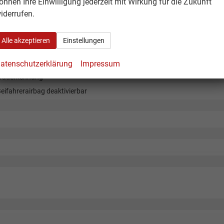
önnen Ihre Einwilligung jederzeit mit Wirkung für die Zukunft
iderrufen.
Alle akzeptieren
Einstellungen
atenschutzerklärung
Impressum
rraderkennung
eifahrerairbag deaktivierbar