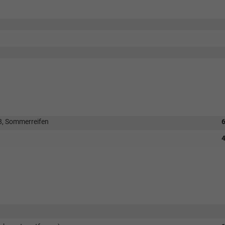
18, Sommerreifen
6
4