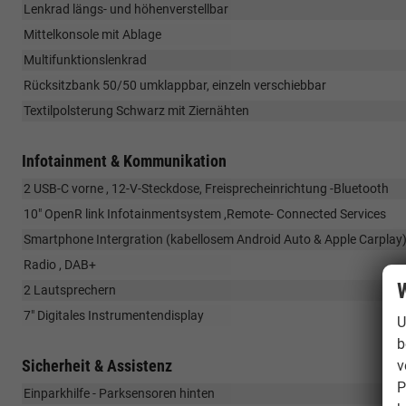
Lenkrad längs- und höhenverstellbar
Mittelkonsole mit Ablage
Multifunktionslenkrad
Rücksitzbank 50/50 umklappbar, einzeln verschiebbar
Textilpolsterung Schwarz mit Ziernähten
Infotainment & Kommunikation
2 USB-C vorne , 12-V-Steckdose, Freisprecheinrichtung -Bluetooth
10" OpenR link Infotainmentsystem ,Remote- Connected Services
Smartphone Intergration (kabellosem Android Auto & Apple Carplay
Radio , DAB+
W
2 Lautsprechern
7" Digitales Instrumentendisplay
U
b
Sicherheit & Assistenz
v
P
Einparkhilfe - Parksensoren hinten