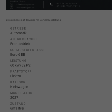
Beispielbilder, ggf. teilweise mit Sonderausstattung
GETRIEBE
Automatik
ANTRIEBSACHSE
Frontantrieb
SCHADSTOFFKLASSE
Euro 6 EB
LEISTUNG
60 kW (82 PS)
KRAFTSTOFF
Elektro
KATEGORIE
Kleinwagen
MODELLJAHR
2027
ZUSTAND
unfallfrei