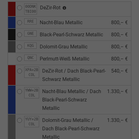
00DNK
DeZir-Rot
TBI00
RRE
Nacht-Blau Metallic
800,– €
GNE
Black-Pearl-Schwarz Metallic
800,– €
KQG
Dolomit-Grau Metallic
800,– €
QNC
Perlmutt-Weiß Metallic
800,– €
XPA+2B
DeZir-Rot / Dach Black-Pearl-
540,– €
COL
Schwarz Metallic
YWW+2B
Nacht-Blau Metallic / Dach
1.330,– €
COL
Black-Pearl-Schwarz
Metallic
YUY+2B
Dolomit-Grau Metallic /
1.330,– €
COL
Dach Black-Pearl-Schwarz
Metallic