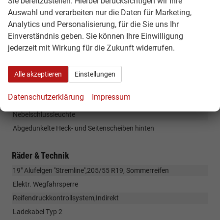
Sie bereitzustellen. Hierbei berücksichtigen wir Ihre
Außenspiegel elektr. einstell-, beheiz- und anklappbar
Auswahl und verarbeiten nur die Daten für Marketing,
Außenspiegel in Schwarz
Analytics und Personalisierung, für die Sie uns Ihr
Dachreling
Einverständnis geben. Sie können Ihre Einwilligung
Haifischantenne
jederzeit mit Wirkung für die Zukunft widerrufen.
Heckscheibe beheizbar
LED- Rückleuchten
Alle akzeptieren
Einstellungen
LED-Lichtsignatur
Datenschutzerklärung
Impressum
LED-Tagfahrlicht
Nebelschlussleuchte
Abgedunkelte Heck- und Seitenscheiben hinten
Räder & Technik
19" Alufelgen ''Stremline'',205/55 R19, Sommerreifen
Elektr. Wegfahrsperre
Reifendruckkontrollsystem,Indirekt
Ladekabel Typ 2