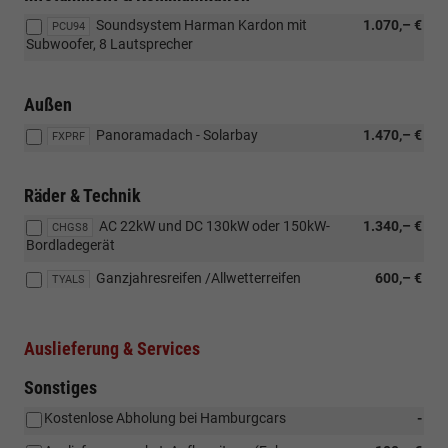
Soundsystem Harman Kardon mit
1.070,– €
PCU94
Subwoofer, 8 Lautsprecher
Außen
Panoramadach - Solarbay
1.470,– €
FXPRF
Räder & Technik
AC 22kW und DC 130kW oder 150kW-
1.340,– €
CHGS8
Bordladegerät
Ganzjahresreifen /Allwetterreifen
600,– €
TYALS
Auslieferung & Services
Sonstiges
Kostenlose Abholung bei Hamburgcars
-