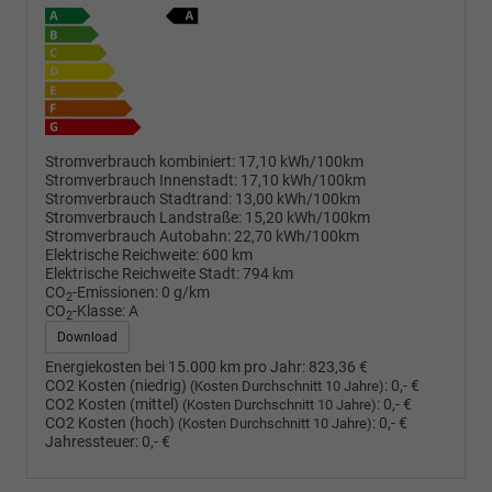
Stromverbrauch kombiniert:
17,10 kWh/100km
Stromverbrauch Innenstadt:
17,10 kWh/100km
Stromverbrauch Stadtrand:
13,00 kWh/100km
Stromverbrauch Landstraße:
15,20 kWh/100km
Stromverbrauch Autobahn:
22,70 kWh/100km
Elektrische Reichweite:
600 km
Elektrische Reichweite Stadt:
794 km
CO
-Emissionen:
0 g/km
2
CO
-Klasse:
A
2
Download
Energiekosten bei 15.000 km pro Jahr:
823,36 €
CO2 Kosten (niedrig)
:
0,- €
(Kosten Durchschnitt 10 Jahre)
CO2 Kosten (mittel)
:
0,- €
(Kosten Durchschnitt 10 Jahre)
CO2 Kosten (hoch)
:
0,- €
(Kosten Durchschnitt 10 Jahre)
Jahressteuer:
0,- €