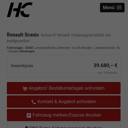
Menü
Renault Scenic
Techno 87 WinterP. Förderung bis 6000€ -frei
konfigurierbar!
Fahrzeugnr.
:
53447
, unverbindliche Lieferzeit: ca 3-5 Monate , Landesversion: EU
- Europa,
Neuwagen
39.680,– €
Gesamtpreis
incl. 19% MwSt.
Angebot/ Bestellunterlagen anfordern
Kontakt & Angebot anfordern
Fahrzeug merken/Expose drucken