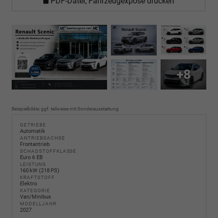
PDF-Datei, Fahrzeugexposé drucken
+8
Beispielbilder, ggf. teilweise mit Sonderausstattung
GETRIEBE
Automatik
ANTRIEBSACHSE
Frontantrieb
SCHADSTOFFKLASSE
Euro 6 EB
LEISTUNG
160 kW (218 PS)
KRAFTSTOFF
Elektro
KATEGORIE
Van/Minibus
MODELLJAHR
2027