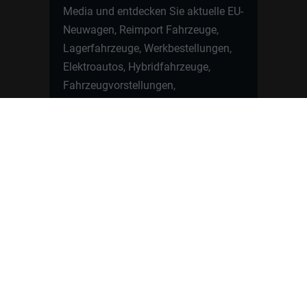
Media und entdecken Sie aktuelle EU-
Neuwagen, Reimport Fahrzeuge,
Lagerfahrzeuge, Werkbestellungen,
Elektroautos, Hybridfahrzeuge,
Fahrzeugvorstellungen,
Kundenfahrzeuge, Bewertungen und
neue Angebote rund um VW, Skoda,
Toyota, Nissan, Renault, Dacia,
CUPRA und viele weitere Marken.
Startseite
Fahrzeuge finden
Neuwagen Konfigurator
Reimport
Ratgeber
Finanzierung
Kontakt
Hamburgcars GmbH · Heselstücken 19 ·
22453 Hamburg