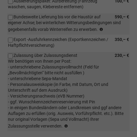
Auslieferungspaket: Aufbereitung (Fahrzeug
100,– €
waschen, saugen, Klebereste entfernen)
Bundesweite Lieferung bis vor die Haustür auf
590,– €
eigener Achse; bei winterlichen Witterungsbedingungen sind
Bundesweite
gegebenenfalls vorab Winterreifen zu erwerben.
Lieferung
Export -Ausfuhrkennzeichen (Exportkennzeichen /
350,– €
bis
Haftpflichtversicherung)
vor
die
Zulassung über Zulassungsdienst
230,– €
Haustür
Wir benötigen von Ihnen per Post:
auf
- unterschriebene Zulassungsvollmacht (Feld für
eigener
„Bevollmächtigten“ bitte nicht ausfüllen )
Achse;
- unterschriebene Sepa-Mandat
bei
- Personalausweiskopie (in Farbe, mit Datum, Ort und
winterlichen
Unterschrift auf dem Ausdruck)
Bedingungen
- Versicherungsnachweis (eVB Nummer)
ist
- ggf. Wunschkennzeichenreservierung mit Pin
eine
- in einigen Bundesländern oder Landkreisen sind ggf andere
vorherige
Auflagen zu erfüllen (orig. Ausweis, Vorführpflicht. etc.). Bitte
Absprache
nur original Vorlagen (Sepa und Vollmacht) Ihrer
erforderlich
(Kunde
Zulassungsstelle verwenden.
(ggf.
sendet
muss
EVB