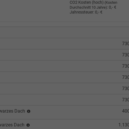
CO2 Kosten (hoch)
(Kosten
:
0,- €
Durchschnitt 10 Jahre)
Jahressteuer:
0,- €
730
730
730
730
730
730
hwarzes Dach
400
hwarzes Dach
1.13