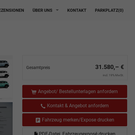
ZENSIONEN
ÜBER UNS
KONTAKT
PARKPLATZ(
0
)
31.580,– €
Gesamtpreis
incl. 19% MwSt.
Angebot/ Bestellunterlagen anfordern
Kontakt & Angebot anfordern
Fahrzeug merken/Expose drucken
PDF-Datei, Fahrzeugexposé drucken