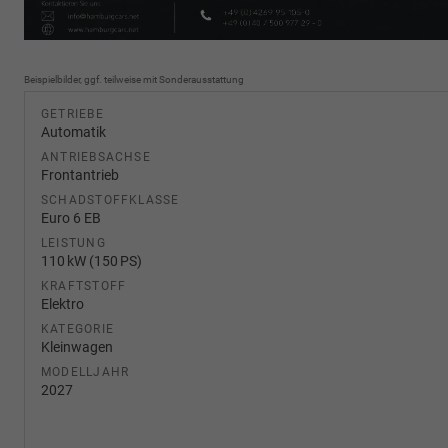
Beispielbilder, ggf. teilweise mit Sonderausstattung
GETRIEBE
Automatik
ANTRIEBSACHSE
Frontantrieb
SCHADSTOFFKLASSE
Euro 6 EB
LEISTUNG
110 kW (150 PS)
KRAFTSTOFF
Elektro
KATEGORIE
Kleinwagen
MODELLJAHR
2027