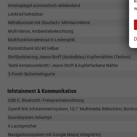
k
Innenspiegel automatisch abblendend
w
Lenkrad beheizbar
Mittelkonsole mit Staufach/ Mittelarmlehne
Multi-Sense, Ambientebeleuchtung
D
Multifunktionslenkrad in Lederoptik
Rücksitzbank 60/40 teilbar
Stoffpolsterung Jeans-Stoff (dunkelblau) Kupfernähten (Techno)
Textil-Armaturenbrett/ Jeans-Stoff & kupferfarbene Nähte
3-Punkt-Sicherheitsgurte
Infotainment & Kommunikation
USB-C, Bluetooth- Freisprecheinrichtung
OpenR link Infotainmentsystem, 10,1" Multimedia Bildschirm, Bord
Soundsystem Arkamys
6 Lautsprecher
Navigationssystem mit Google Maps( integrierte)