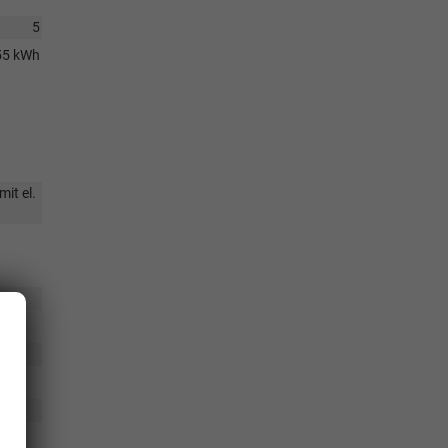
5
55 kWh
it el.