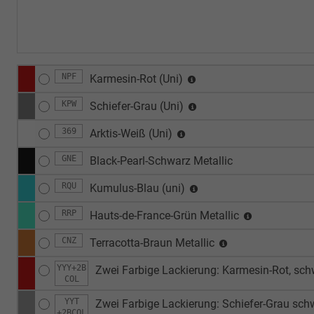
NPF
Karmesin-Rot (Uni)
KPW
Schiefer-Grau (Uni)
369
Arktis-Weiß (Uni)
GNE
Black-Pearl-Schwarz Metallic
RQU
Kumulus-Blau (uni)
RRP
Hauts-de-France-Grün Metallic
CNZ
Terracotta-Braun Metallic
YYY+2B
Zwei Farbige Lackierung: Karmesin-Rot, sc
COL
YYT
Zwei Farbige Lackierung: Schiefer-Grau sc
+2BCOL