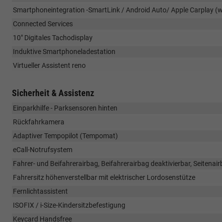
Smartphoneintegration -SmartLink / Android Auto/ Apple Carplay (wi
Connected Services
10" Digitales Tachodisplay
Induktive Smartphoneladestation
Virtueller Assistent reno
Sicherheit & Assistenz
Einparkhilfe - Parksensoren hinten
Rückfahrkamera
Adaptiver Tempopilot (Tempomat)
eCall-Notrufsystem
Fahrer- und Beifahrerairbag, Beifahrerairbag deaktivierbar, Seiten
Fahrersitz höhenverstellbar mit elektrischer Lordosenstütze
Fernlichtassistent
ISOFIX / i-Size-Kindersitzbefestigung
Keycard Handsfree