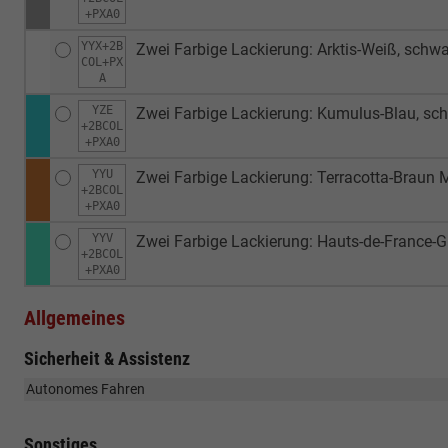
+PXA0
YYX+2B
Zwei Farbige Lackierung: Arktis-Weiß, sch
COL+PX
A
YZE
Zwei Farbige Lackierung: Kumulus-Blau, s
+2BCOL
+PXA0
YYU
Zwei Farbige Lackierung: Terracotta-Braun 
+2BCOL
+PXA0
YYV
Zwei Farbige Lackierung: Hauts-de-France-
+2BCOL
+PXA0
Allgemeines
Sicherheit & Assistenz
Autonomes Fahren
Sonstiges