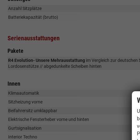
Anzahl Sitzplätze
Batteriekapazität (brutto)
Serienausstattungen
Pakete
R4 Evolution- Unsere Mehrausstattung
im Vergleich zur deutschen Se
Lordosenstütze // abgedunkelte Scheiben hinten
Innen
Klimaautomatik
W
Sitzheizung vorne
U
Beifahrersitz umklappbar
b
Elektrische Fensterheber vorne und hinten
v
Gurtsignalisation
P
Interior Techno