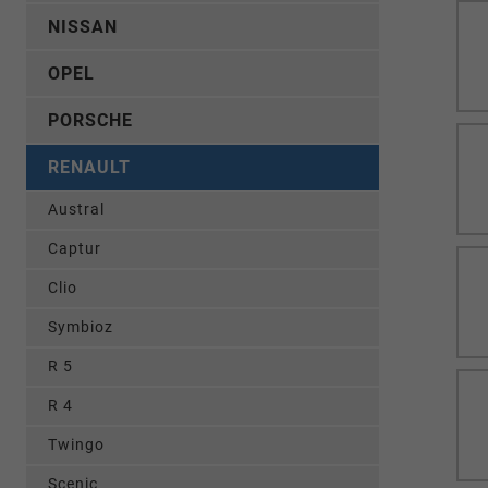
NISSAN
OPEL
PORSCHE
RENAULT
Austral
Captur
Clio
Symbioz
R 5
R 4
Twingo
Scenic