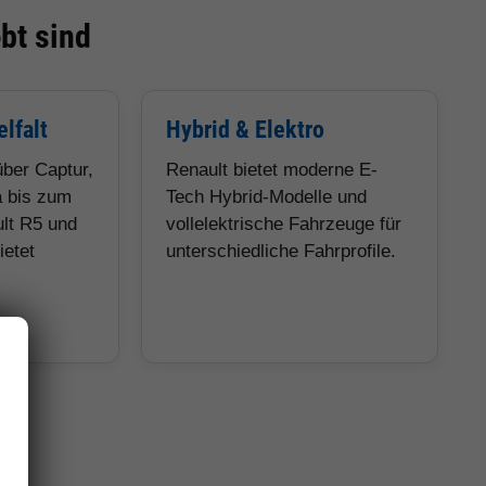
bt sind
lfalt
Hybrid & Elektro
über Captur,
Renault bietet moderne E-
a bis zum
Tech Hybrid-Modelle und
ult R5 und
vollelektrische Fahrzeuge für
etet
unterschiedliche Fahrprofile.