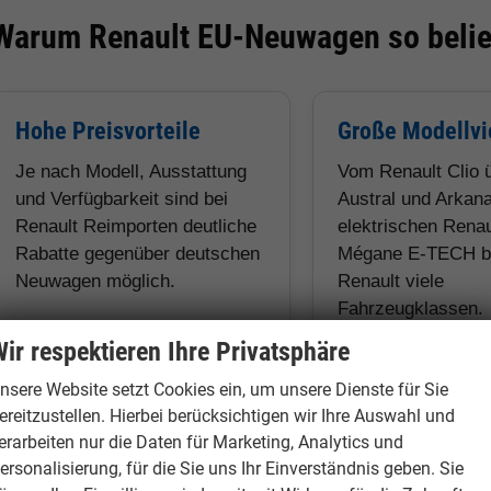
Warum Renault EU-Neuwagen so belie
Hohe Preisvorteile
Große Modellvie
Je nach Modell, Ausstattung
Vom Renault Clio 
und Verfügbarkeit sind bei
Austral und Arkan
Renault Reimporten deutliche
elektrischen Rena
Rabatte gegenüber deutschen
Mégane E-TECH bi
Neuwagen möglich.
Renault viele
Fahrzeugklassen.
ir respektieren Ihre Privatsphäre
nsere Website setzt Cookies ein, um unsere Dienste für Sie
ereitzustellen. Hierbei berücksichtigen wir Ihre Auswahl und
Europaweite Garantie
erarbeiten nur die Daten für Marketing, Analytics und
ersonalisierung, für die Sie uns Ihr Einverständnis geben. Sie
Die Renault Herstellergarantie