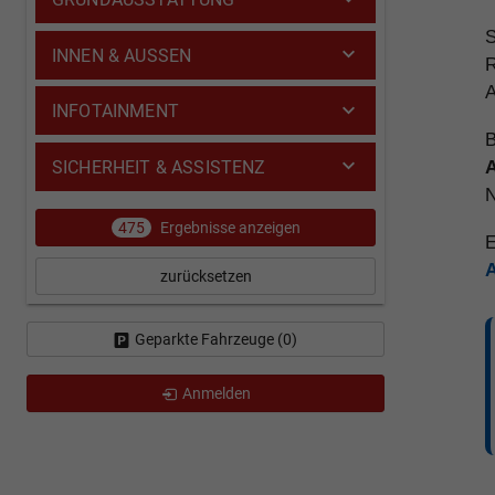
S
INNEN & AUSSEN
R
A
INFOTAINMENT
B
SICHERHEIT & ASSISTENZ
A
N
475
Ergebnisse anzeigen
E
zurücksetzen
Geparkte Fahrzeuge (
0
)
Anmelden