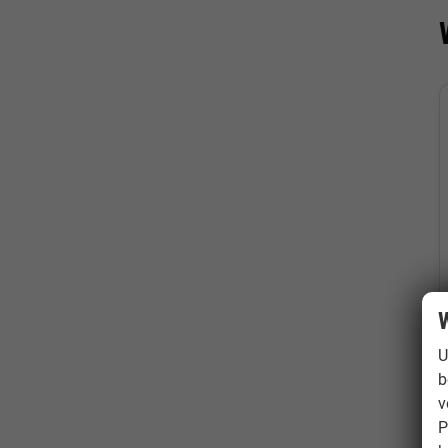
W
U
b
v
P