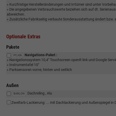
» Kurzfristige Herstelleränderungen und Irrtümer sind unter Vorbeha
» Die angegebenen Verbrauchswerte beziehen sich auf dt. Serienau
abweichen.
» Zusätzliche Fabrikseitig verbaute Sonderausstattung ändert bzw.
Optionale Extras
Pakete
Navigations-Paket :
PCJ06
» Navigationssystem 10,4" Touchscreen openR link und Google Serv
» Instrumentafel 10"
» Parksensoren vorne, hinten und seitlich
Außen
Dachreling , Alu
BARLON
Zweifarb-Lackierung: ... mit Dachlackierung und Außenspiegel in