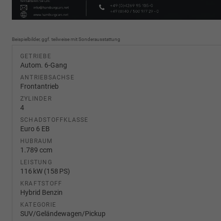
Beispielbilder, ggf. teilweise mit Sonderausstattung
GETRIEBE
Autom. 6-Gang
ANTRIEBSACHSE
Frontantrieb
ZYLINDER
4
SCHADSTOFFKLASSE
Euro 6 EB
HUBRAUM
1.789 ccm
LEISTUNG
116 kW (158 PS)
KRAFTSTOFF
Hybrid Benzin
KATEGORIE
SUV/Geländewagen/Pickup