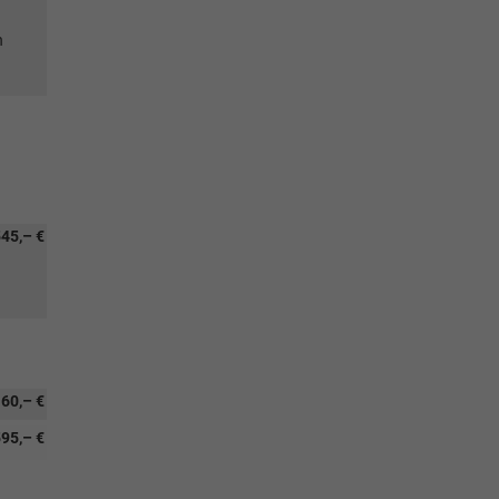
n
45,– €
60,– €
95,– €