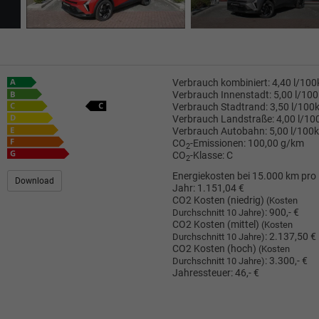
Verbrauch kombiniert:
4,40 l/10
Verbrauch Innenstadt:
5,00 l/10
Verbrauch Stadtrand:
3,50 l/100
Verbrauch Landstraße:
4,00 l/1
Verbrauch Autobahn:
5,00 l/100
CO
-Emissionen:
100,00 g/km
2
CO
-Klasse:
C
2
Energiekosten bei 15.000 km pro
Download
Jahr:
1.151,04 €
CO2 Kosten (niedrig)
(Kosten
:
900,- €
Durchschnitt 10 Jahre)
CO2 Kosten (mittel)
(Kosten
:
2.137,50 €
Durchschnitt 10 Jahre)
CO2 Kosten (hoch)
(Kosten
:
3.300,- €
Durchschnitt 10 Jahre)
Jahressteuer:
46,- €