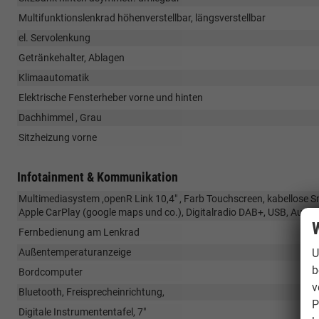
Multifunktionslenkrad höhenverstellbar, längsverstellbar
el. Servolenkung
Getränkehalter, Ablagen
Klimaautomatik
Elektrische Fensterheber vorne und hinten
Dachhimmel , Grau
Sitzheizung vorne
Infotainment & Kommunikation
Multimediasystem ,openR Link 10,4" , Farb Touchscreen, kabellose 
Apple CarPlay (google maps und co.), Digitalradio DAB+, USB, Audi
W
Fernbedienung am Lenkrad
U
Außentemperaturanzeige
b
Bordcomputer
v
Bluetooth, Freisprecheinrichtung,
P
Digitale Instrumententafel, 7"