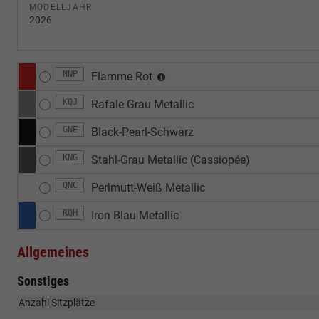
MODELLJAHR
2026
NNP
Flamme Rot
KQJ
Rafale Grau Metallic
GNE
Black-Pearl-Schwarz
KNG
Stahl-Grau Metallic (Cassiopée)
QNC
Perlmutt-Weiß Metallic
RQH
Iron Blau Metallic
Allgemeines
Sonstiges
Anzahl Sitzplätze