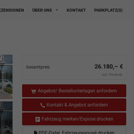
ZENSIONEN
ÜBER UNS
KONTAKT
PARKPLATZ(
0
)
26.180,– €
Gesamtpreis
incl. 19% MwSt.
Angebot/ Bestellunterlagen anfordern
Kontakt & Angebot anfordern
Fahrzeug merken/Expose drucken
PDF-Datei, Fahrzeugexposé drucken