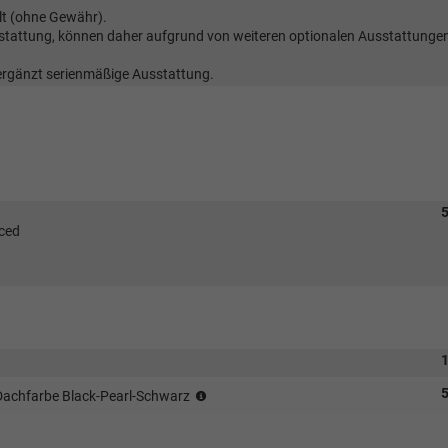
lt (ohne Gewähr).
sstattung, können daher aufgrund von weiteren optionalen Ausstattunge
 ergänzt serienmäßige Ausstattung.
5
iced
1
XPA
5
 Dachfarbe Black-Pearl-Schwarz
+
2TON