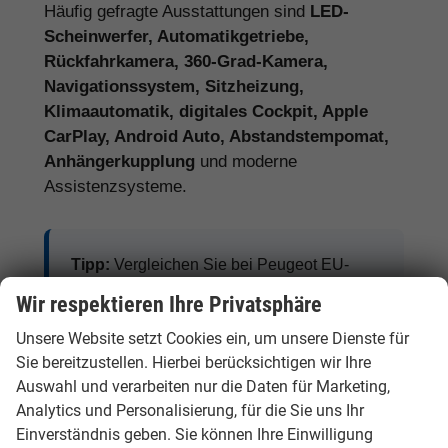
Häufig gefragte Ausstattungen sind
LED-
Scheinwerfer, Automatikgetriebe,
Rückfahrkamera, 360-Grad-Kamera,
Navigationssystem, Sitzheizung,
Klimaautomatik, digitales Cockpit, Apple
CarPlay, Android Auto, Abstandstempomat,
Anhängerkupplung
und moderne
Assistenzsysteme.
Tipp:
Vergleichen Sie bei Peugeot EU-
Neuwagen nicht nur den Kaufpreis,
Wir respektieren Ihre Privatsphäre
sondern auch Ausstattung, Lieferzeit,
Unsere Website setzt Cookies ein, um unsere Dienste für
Garantieumfang und mögliche
Sie bereitzustellen. Hierbei berücksichtigen wir Ihre
Zusatzkosten. So erkennen Sie den
Auswahl und verarbeiten nur die Daten für Marketing,
tatsächlichen Preisvorteil.
Analytics und Personalisierung, für die Sie uns Ihr
Einverständnis geben. Sie können Ihre Einwilligung