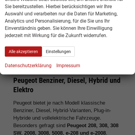
Sie bereitzustellen. Hierbei berücksichtigen wir Ihre
Tipp:
Vergleichen Sie bei Peugeot EU-
Auswahl und verarbeiten nur die Daten für Marketing,
Neuwagen nicht nur den Kaufpreis,
Analytics und Personalisierung, für die Sie uns Ihr
sondern auch Ausstattung, Lieferzeit,
Einverständnis geben. Sie können Ihre Einwilligung
Garantieumfang und mögliche
jederzeit mit Wirkung für die Zukunft widerrufen.
Zusatzkosten. So erkennen Sie den
tatsächlichen Preisvorteil.
Alle akzeptieren
Einstellungen
Datenschutzerklärung
Impressum
Peugeot Benziner, Diesel, Hybrid und
Elektro
Peugeot bietet je nach Modell klassische
Benziner, Diesel, Hybrid-Varianten, Plug-in-
Hybride und vollelektrische Fahrzeuge.
Besonders gefragt sind
Peugeot 208, 308, 308
SW, 2008, 3008, 5008, e-208 und e-2008
.