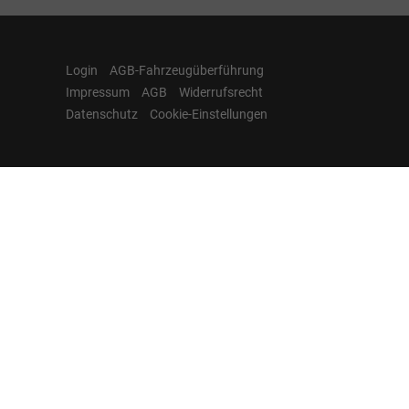
Login
AGB-Fahrzeugüberführung
Impressum
AGB
Widerrufsrecht
Datenschutz
Cookie-Einstellungen
Hamburgcars auf
Facebook, Instagram,
YouTube & WhatsApp
Folgen Sie Hamburgcars auf Social
Media und entdecken Sie aktuelle EU-
Neuwagen, Reimport Fahrzeuge,