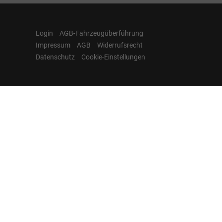
Login
AGB-Fahrzeugüberführung
Impressum
AGB
Widerrufsrecht
Datenschutz
Cookie-Einstellungen
Hamburgcars auf
Facebook, Instagram,
YouTube & WhatsApp
Folgen Sie Hamburgcars auf Social
Media und entdecken Sie aktuelle EU-
Neuwagen, Reimport Fahrzeuge,