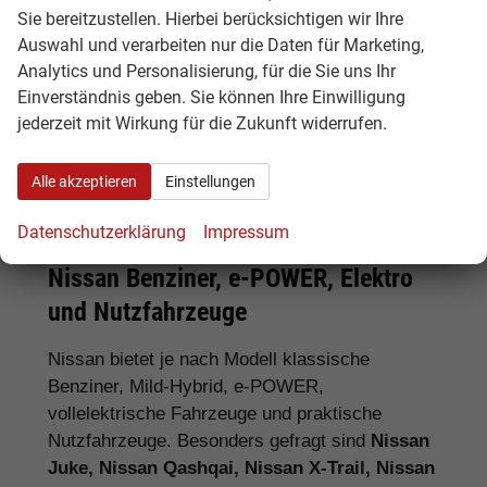
Sie bereitzustellen. Hierbei berücksichtigen wir Ihre
Tipp:
Vergleichen Sie bei Nissan EU-
Auswahl und verarbeiten nur die Daten für Marketing,
Neuwagen nicht nur den Kaufpreis,
Analytics und Personalisierung, für die Sie uns Ihr
sondern auch Ausstattung, Lieferzeit,
Einverständnis geben. Sie können Ihre Einwilligung
Garantieumfang und mögliche
jederzeit mit Wirkung für die Zukunft widerrufen.
Zusatzkosten. So erkennen Sie den
tatsächlichen Preisvorteil.
Alle akzeptieren
Einstellungen
Datenschutzerklärung
Impressum
Nissan Benziner, e-POWER, Elektro
und Nutzfahrzeuge
Nissan bietet je nach Modell klassische
Benziner, Mild-Hybrid, e-POWER,
vollelektrische Fahrzeuge und praktische
Nutzfahrzeuge. Besonders gefragt sind
Nissan
Juke, Nissan Qashqai, Nissan X-Trail, Nissan