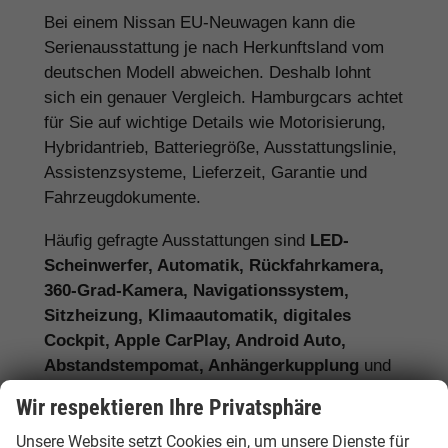
Bei einem Nissan EU-Neuwagen kann die
Serienausstattung je nach Herkunftsland vom
deutschen Modell abweichen. Deshalb lohnt
sich ein genauer Vergleich. Hamburgcars achtet
für Sie auf wichtige Details wie Motorisierung,
Hybridantrieb, Batteriegröße, Ausstattungslinie,
Assistenzsysteme, Lieferzeit, Garantie und
Fahrzeugdokumente.
Häufig gefragte Ausstattungen sind
LED-
Scheinwerfer, Automatik, Rückfahrkamera,
360-Grad-Kamera, Navigationssystem,
Sitzheizung, Klimaautomatik, digitales
Cockpit, Apple CarPlay, Android Auto,
Abstandstempomat, Anhängerkupplung
und
moderne Assistenzsysteme.
Wir respektieren Ihre Privatsphäre
Unsere Website setzt Cookies ein, um unsere Dienste für