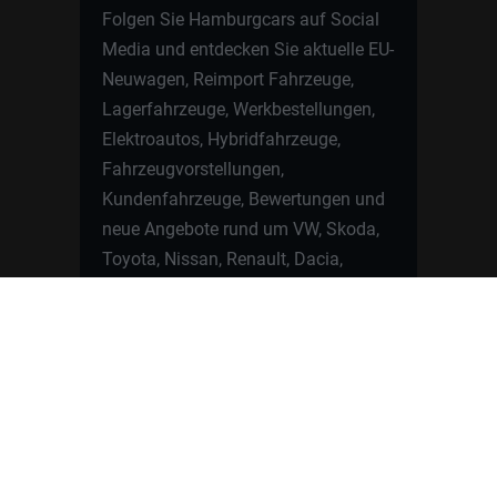
Folgen Sie Hamburgcars auf Social
Media und entdecken Sie aktuelle EU-
Neuwagen, Reimport Fahrzeuge,
Lagerfahrzeuge, Werkbestellungen,
Elektroautos, Hybridfahrzeuge,
Fahrzeugvorstellungen,
Kundenfahrzeuge, Bewertungen und
neue Angebote rund um VW, Skoda,
Toyota, Nissan, Renault, Dacia,
CUPRA und viele weitere Marken.
Startseite
Fahrzeuge finden
Neuwagen Konfigurator
Reimport
Ratgeber
Finanzierung
Kontakt
Hamburgcars GmbH · Heselstücken 19 ·
22453 Hamburg