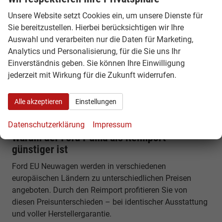
sogenannte „MegaBox“. Mit einer Länge von rund 4,2
Metern bleibt er kompakt und gleichzeitig
Unsere Website setzt Cookies ein, um unsere Dienste für
alltagstauglich.
Sie bereitzustellen. Hierbei berücksichtigen wir Ihre
Auswahl und verarbeiten nur die Daten für Marketing,
Komfort, Technik & Ausstattung
Analytics und Personalisierung, für die Sie uns Ihr
Einverständnis geben. Sie können Ihre Einwilligung
Der Puma verfügt über modernes Infotainment mit
jederzeit mit Wirkung für die Zukunft widerrufen.
großem Touchscreen, digitales Cockpit und zahlreiche
Assistenzsysteme. Features wie Spurhalteassistent,
Notbremsfunktion und moderne Konnektivität sorgen für
Alle akzeptieren
Einstellungen
Sicherheit und Komfort.
Datenschutzerklärung
Impressum
Warum der Ford Puma als Reimport
günstiger ist
Ford EU Neuwagen werden in verschiedenen
europäischen Ländern zu unterschiedlichen Preisen
angeboten. Durch den Reimport profitieren Sie von
diesen Preisunterschieden – bei identischer Ausstattung
und voller Herstellergarantie.