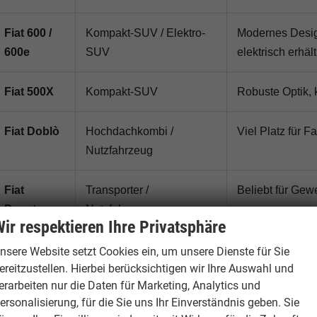
Fiat 600 /
Kompakt-SUV / Elektro-
Modernes Design
600e
SUV
elektrisch erhält
Fiat 500X
Kompakt-SUV
Robuste Optik, 
Fiat Doblò
Hochdachkombi /
Viel Platz für F
Nutzfahrzeug
Fiat
Transporter /
Beliebt für Ge
Ducato
Nutzfahrzeug
ir respektieren Ihre Privatsphäre
nsere Website setzt Cookies ein, um unsere Dienste für Sie
ereitzustellen. Hierbei berücksichtigen wir Ihre Auswahl und
Fiat Reimport: Für wen lohnt sich das
erarbeiten nur die Daten für Marketing, Analytics und
ersonalisierung, für die Sie uns Ihr Einverständnis geben. Sie
Ein
Fiat Reimport
lohnt sich besonders für Käufer, die eine