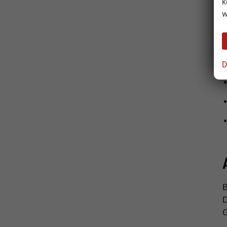
k
A
w
L
D
B
D
G