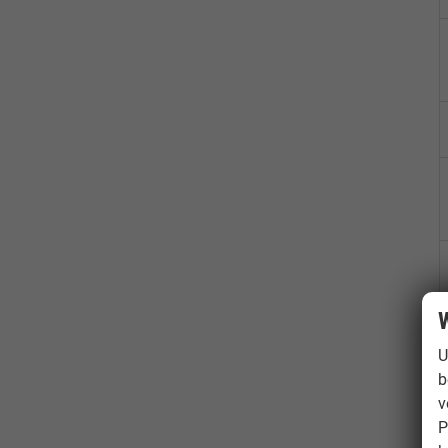
W
U
b
v
P