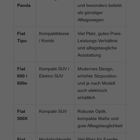
Panda
und besonders beliebt
als günstiger
Alltagswagen
Fiat
Kompaktklasse
Viel Platz, gutes Preis-
Tipo
/ Kombi
Leistungs-Verhältnis
und alltagstaugliche
Ausstattung
Fiat
Kompakt-SUV /
Modernes Design,
600 /
Elektro-SUV
erhöhte Sitzposition
600e
und je nach Modell
auch elektrisch
erhältlich
Fiat
Kompakt-SUV
Robuste Optik,
500X
kompakte Maße und
gute Alltagstauglichkeit
Fiat
Hochdachkombi
Viel Platz für Familie,