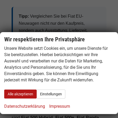
Tipp:
Vergleichen Sie bei Fiat EU-
Neuwagen nicht nur den Kaufpreis,
sondern auch Ausstattung, Lieferzeit,
Garantieumfang und mögliche
Wir respektieren Ihre Privatsphäre
Zusatzkosten. So erkennen Sie den
Unsere Website setzt Cookies ein, um unsere Dienste für
tatsächlichen Preisvorteil.
Sie bereitzustellen. Hierbei berücksichtigen wir Ihre
Auswahl und verarbeiten nur die Daten für Marketing,
Analytics und Personalisierung, für die Sie uns Ihr
Einverständnis geben. Sie können Ihre Einwilligung
Fiat Benziner, Hybrid, Elektro und
jederzeit mit Wirkung für die Zukunft widerrufen.
Nutzfahrzeuge
Alle akzeptieren
Einstellungen
Fiat bietet je nach Modell Benziner, Hybrid-
Varianten, vollelektrische Fahrzeuge und
Datenschutzerklärung
Impressum
praktische Nutzfahrzeuge. Besonders gefragt
sind
Fiat 500 Hybrid, Fiat 500e, Fiat Panda,