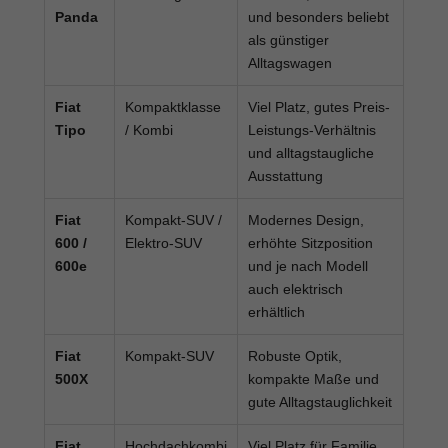
Panda
und besonders beliebt
als günstiger
Alltagswagen
Fiat
Kompaktklasse
Viel Platz, gutes Preis-
Tipo
/ Kombi
Leistungs-Verhältnis
und alltagstaugliche
Ausstattung
Fiat
Kompakt-SUV /
Modernes Design,
600 /
Elektro-SUV
erhöhte Sitzposition
600e
und je nach Modell
auch elektrisch
erhältlich
Fiat
Kompakt-SUV
Robuste Optik,
500X
kompakte Maße und
gute Alltagstauglichkeit
Fiat
Hochdachkombi
Viel Platz für Familie,