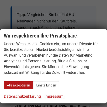
Tipp:
Vergleichen Sie bei Fiat EU-
Neuwagen nicht nur den Kaufpreis,
sondern auch Ausstattung, Lieferzeit,
Garantieumfang und mögliche
Wir respektieren Ihre Privatsphäre
Zusatzkosten. So erkennen Sie den
Unsere Website setzt Cookies ein, um unsere Dienste für
tatsächlichen Preisvorteil.
Sie bereitzustellen. Hierbei berücksichtigen wir Ihre
Auswahl und verarbeiten nur die Daten für Marketing,
Analytics und Personalisierung, für die Sie uns Ihr
Einverständnis geben. Sie können Ihre Einwilligung
Fiat Benziner, Hybrid, Elektro und
jederzeit mit Wirkung für die Zukunft widerrufen.
Nutzfahrzeuge
Alle akzeptieren
Einstellungen
Fiat bietet je nach Modell Benziner, Hybrid-
Varianten, vollelektrische Fahrzeuge und
Datenschutzerklärung
Impressum
praktische Nutzfahrzeuge. Besonders gefragt
sind
Fiat 500 Hybrid, Fiat 500e, Fiat Panda,