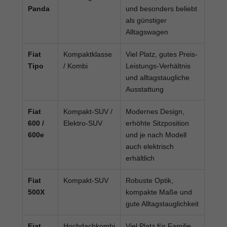
Panda
und besonders beliebt
als günstiger
Alltagswagen
Fiat
Kompaktklasse
Viel Platz, gutes Preis-
Tipo
/ Kombi
Leistungs-Verhältnis
und alltagstaugliche
Ausstattung
Fiat
Kompakt-SUV /
Modernes Design,
600 /
Elektro-SUV
erhöhte Sitzposition
600e
und je nach Modell
auch elektrisch
erhältlich
Fiat
Kompakt-SUV
Robuste Optik,
500X
kompakte Maße und
gute Alltagstauglichkeit
Fiat
Hochdachkombi
Viel Platz für Familie,