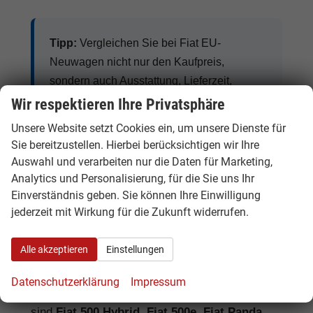
Tipp:
Vergleichen Sie bei Fiat EU-
Neuwagen nicht nur den Kaufpreis,
sondern auch Ausstattung, Lieferzeit,
Garantieumfang und mögliche
Wir respektieren Ihre Privatsphäre
Zusatzkosten. So erkennen Sie den
Unsere Website setzt Cookies ein, um unsere Dienste für
tatsächlichen Preisvorteil.
Sie bereitzustellen. Hierbei berücksichtigen wir Ihre
Auswahl und verarbeiten nur die Daten für Marketing,
Analytics und Personalisierung, für die Sie uns Ihr
Einverständnis geben. Sie können Ihre Einwilligung
Fiat Benziner, Hybrid, Elektro und
jederzeit mit Wirkung für die Zukunft widerrufen.
Nutzfahrzeuge
Alle akzeptieren
Einstellungen
Fiat bietet je nach Modell Benziner, Hybrid-
Varianten, vollelektrische Fahrzeuge und
Datenschutzerklärung
Impressum
praktische Nutzfahrzeuge. Besonders gefragt
sind
Fiat 500 Hybrid, Fiat 500e, Fiat Panda,