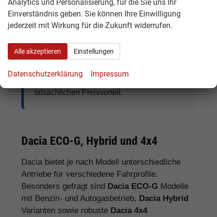
Analytics und Personalisierung, für die Sie uns Ihr
Einverständnis geben. Sie können Ihre Einwilligung
jederzeit mit Wirkung für die Zukunft widerrufen.
Tipp:
Vergleichen Sie bei Dacia EU-
Neuwagen nicht nur den Kaufpreis,
Alle akzeptieren
Einstellungen
sondern auch Ausstattung, Lieferzeit,
Garantieumfang und mögliche
Datenschutzerklärung
Impressum
Zusatzkosten. So erkennen Sie den
tatsächlichen Preisvorteil.
Dacia ECO-G, Hybrid und 4x4
Dacia bietet je nach Modell unterschiedliche
Antriebe für verschiedene Fahrprofile.
Besonders gefragt sind
Dacia ECO-G
Modelle
mit Benzin- und Autogasbetrieb,
Dacia Hybrid
Varianten sowie robuste
Dacia 4x4