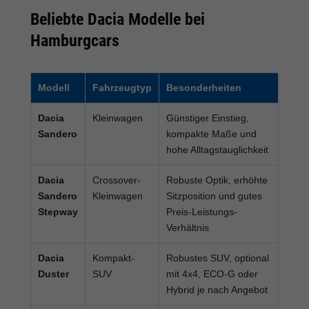
Beliebte Dacia Modelle bei
Hamburgcars
Modell
Fahrzeugtyp
Besonderheiten
Dacia
Kleinwagen
Günstiger Einstieg,
Sandero
kompakte Maße und
hohe Alltagstauglichkeit
Dacia
Crossover-
Robuste Optik, erhöhte
Sandero
Kleinwagen
Sitzposition und gutes
Stepway
Preis-Leistungs-
Verhältnis
Dacia
Kompakt-
Robustes SUV, optional
Duster
SUV
mit 4x4, ECO-G oder
Hybrid je nach Angebot