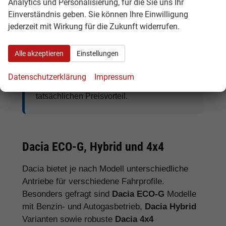
Analytics und Personalisierung, für die Sie uns Ihr
Einverständnis geben. Sie können Ihre Einwilligung
jederzeit mit Wirkung für die Zukunft widerrufen.
Tipp:
Vergleichen Sie bei Dacia EU-
Neuwagen nicht nur den Kaufpreis,
Alle akzeptieren
Einstellungen
sondern auch Ausstattung, Lieferzeit,
Garantieumfang und mögliche
Datenschutzerklärung
Impressum
Zusatzkosten. So erkennen Sie den
tatsächlichen Preisvorteil.
Dacia ECO-G, Hybrid und 4x4
Dacia bietet je nach Modell unterschiedliche
Antriebe für verschiedene Fahrprofile.
Besonders gefragt sind
Dacia ECO-G
Modelle
mit Benzin- und Autogasbetrieb,
Dacia Hybrid
Varianten sowie robuste
Dacia 4x4