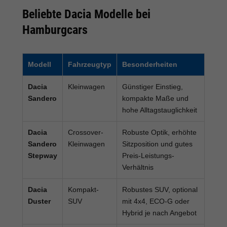
Beliebte Dacia Modelle bei
Hamburgcars
Modell
Fahrzeugtyp
Besonderheiten
Dacia
Kleinwagen
Günstiger Einstieg,
Sandero
kompakte Maße und
hohe Alltagstauglichkeit
Dacia
Crossover-
Robuste Optik, erhöhte
Sandero
Kleinwagen
Sitzposition und gutes
Stepway
Preis-Leistungs-
Verhältnis
Dacia
Kompakt-
Robustes SUV, optional
Duster
SUV
mit 4x4, ECO-G oder
Hybrid je nach Angebot