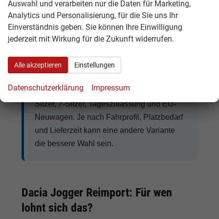
kann für preisbewusste Fahrer mit hoher
Auswahl und verarbeiten nur die Daten für Marketing,
Jahresfahrleistung attraktiv sein. Der
Dacia
Analytics und Personalisierung, für die Sie uns Ihr
Jogger 7-Sitzer
ist ideal für Familien, die viel
Einverständnis geben. Sie können Ihre Einwilligung
jederzeit mit Wirkung für die Zukunft widerrufen.
Platz und flexible Sitzmöglichkeiten benötigen.
Alle akzeptieren
Einstellungen
Tipp:
Beim Dacia Jogger lohnt sich der
Datenschutzerklärung
Impressum
Vergleich zwischen Hybrid, ECO-G, TCe, 5-
Sitzer, 7-Sitzer, Tageszulassung und EU-
Neuwagen. Je nach Fahrprofil, Platzbedarf
und Lieferzeit kann eine andere Variante
die bessere Wahl sein.
Dacia Jogger Reimport: Für wen
lohnt sich das?