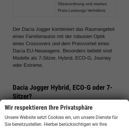
Sitzanordnung und starkes
Preis-Leistungs-Verhältnis
Der Dacia Jogger kombiniert das Raumangebot
eines Familienautos mit der robusten Optik
eines Crossovers und dem Preisvorteil eines
Dacia EU-Neuwagens. Besonders beliebt sind
Modelle als 7-Sitzer, Hybrid, ECO-G, Journey
oder Extreme.
Dacia Jogger Hybrid, ECO-G oder 7-
Sitzer?
Wir respektieren Ihre Privatsphäre
Der
Dacia Jogger Hybrid
ist besonders
interessant für Käufer, die ein sparsames
Unsere Website setzt Cookies ein, um unsere Dienste für
Familienauto suchen. Der
Dacia Jogger ECO-G
Sie bereitzustellen. Hierbei berücksichtigen wir Ihre