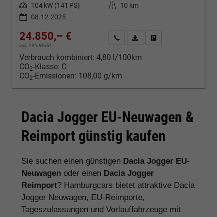
Leistung
104 kW (141 PS)
Kilometerstand
10 km
08.12.2025
24.850,– €
Kontakt & Angebot anfordern
PDF-Datei, Fahrzeugexposé d
Fahrzeug merken/Expo
incl. 19% MwSt.
Verbrauch kombiniert:
4,80 l/100km
CO
-Klasse:
C
2
CO
-Emissionen:
108,00 g/km
2
Dacia Jogger EU-Neuwagen &
Reimport günstig kaufen
Sie suchen einen günstigen
Dacia Jogger EU-
Neuwagen
oder einen
Dacia Jogger
Reimport
? Hamburgcars bietet attraktive Dacia
Jogger Neuwagen, EU-Reimporte,
Tageszulassungen und Vorlauffahrzeuge mit