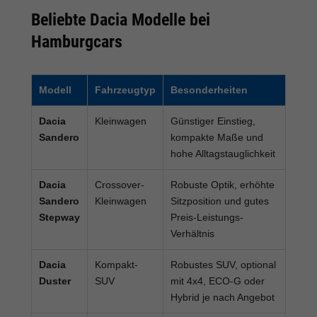
Beliebte Dacia Modelle bei
Hamburgcars
Modell
Fahrzeugtyp
Besonderheiten
Dacia
Kleinwagen
Günstiger Einstieg,
Sandero
kompakte Maße und
hohe Alltagstauglichkeit
Dacia
Crossover-
Robuste Optik, erhöhte
Sandero
Kleinwagen
Sitzposition und gutes
Stepway
Preis-Leistungs-
Verhältnis
Dacia
Kompakt-
Robustes SUV, optional
Duster
SUV
mit 4x4, ECO-G oder
Hybrid je nach Angebot