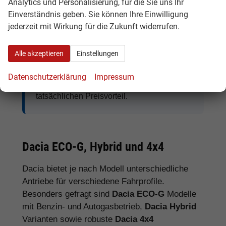
Analytics und Personalisierung, für die Sie uns Ihr
Einverständnis geben. Sie können Ihre Einwilligung
jederzeit mit Wirkung für die Zukunft widerrufen.
Tipp:
Vergleichen Sie bei Dacia EU-
Neuwagen nicht nur den Kaufpreis,
Alle akzeptieren
Einstellungen
sondern auch Ausstattung, Lieferzeit,
Garantieumfang und mögliche
Datenschutzerklärung
Impressum
Zusatzkosten. So erkennen Sie den
tatsächlichen Preisvorteil.
Dacia ECO-G, Hybrid und 4x4
Dacia bietet je nach Modell unterschiedliche
Antriebe für verschiedene Fahrprofile.
Besonders gefragt sind
Dacia ECO-G
Modelle
mit Benzin- und Autogasbetrieb,
Dacia Hybrid
Varianten sowie robuste
Dacia 4x4