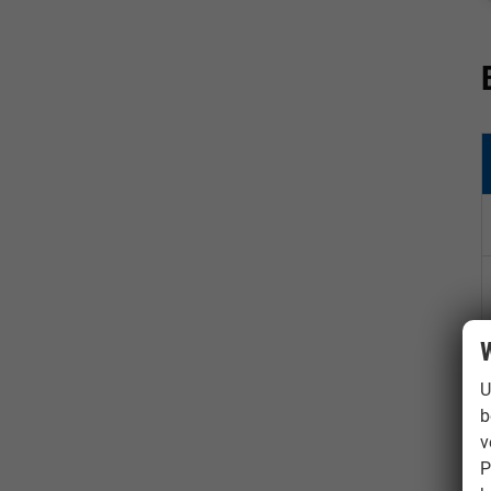
W
U
b
v
P