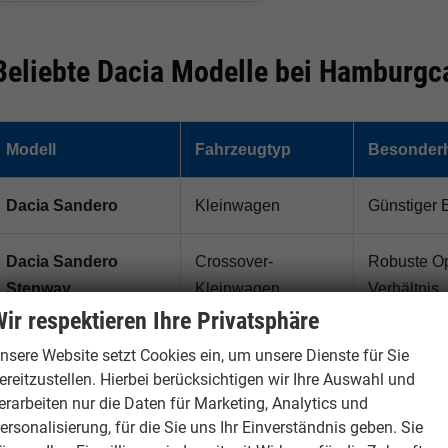
Beliebte Dacia Modelle bei Hamburgc
Modell
Fahrzeugtyp
Besonderh
Dacia Sandero
Kleinwagen
Günstiger 
Dacia Sandero
Crossover-
Robuste Opt
Stepway
Kleinwagen
Verhältnis
ir respektieren Ihre Privatsphäre
Dacia Duster
Kompakt-SUV
Robustes S
nsere Website setzt Cookies ein, um unsere Dienste für Sie
Angebot
ereitzustellen. Hierbei berücksichtigen wir Ihre Auswahl und
erarbeiten nur die Daten für Marketing, Analytics und
ersonalisierung, für die Sie uns Ihr Einverständnis geben. Sie
Dacia Bigster
Familien-SUV
Großes SUV 