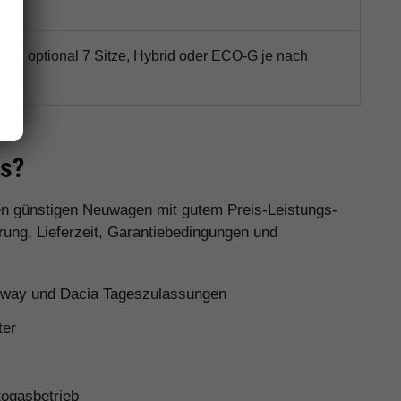
latz, optional 7 Sitze, Hybrid oder ECO-G je nach
it
as?
nen günstigen Neuwagen mit gutem Preis-Leistungs-
rung, Lieferzeit, Garantiebedingungen und
pway und Dacia Tageszulassungen
ter
ogasbetrieb