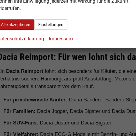
önnen Ihre Einwilligung jederzeit mit Wirkung für die Zukunft
Preisen
iderrufen.
Dacia Jogger
Familienauto / 7-
Sehr viel P
Alle akzeptieren
Einstellungen
Sitzer
Verfügbarke
atenschutzerklärung
Impressum
Dacia Reimport: Für wen lohnt sich d
Ein
Dacia Reimport
lohnt sich besonders für Käufer, die ei
erhältnis suchen. Hamburgcars prüft Ausstattung, Motorisie
ahrzeugdetails transparent vor dem Kauf.
Für preisbewusste Käufer:
Dacia Sandero, Sandero Ste
Für Familien:
Dacia Jogger, Dacia Bigster und Dacia Dus
Für SUV-Fans:
Dacia Duster und Dacia Bigster
Für Vielfahrer:
Dacia ECO-G Modelle mit Benzin- und Aut