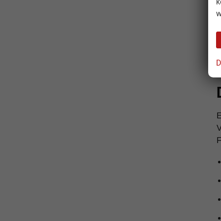
k
w
D
V
F