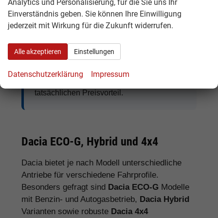
Analytics und Personalisierung, für die Sie uns Ihr
Einverständnis geben. Sie können Ihre Einwilligung
jederzeit mit Wirkung für die Zukunft widerrufen.
Tipp:
Vergleichen Sie bei Dacia EU-
Neuwagen nicht nur den Kaufpreis,
Alle akzeptieren
Einstellungen
sondern auch Ausstattung, Lieferzeit,
Garantieumfang und mögliche
Datenschutzerklärung
Impressum
Zusatzkosten. So erkennen Sie den
tatsächlichen Preisvorteil.
Dacia ECO-G, Hybrid und 4x4
Dacia bietet je nach Modell unterschiedliche
Antriebe für verschiedene Fahrprofile.
Besonders gefragt sind
Dacia ECO-G
Modelle
mit Benzin- und Autogasbetrieb,
Dacia Hybrid
Varianten sowie robuste
Dacia 4x4