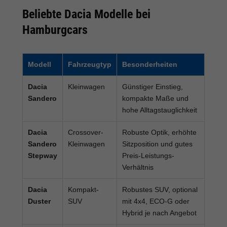
Beliebte Dacia Modelle bei
Hamburgcars
Modell
Fahrzeugtyp
Besonderheiten
Dacia
Kleinwagen
Günstiger Einstieg,
Sandero
kompakte Maße und
hohe Alltagstauglichkeit
Dacia
Crossover-
Robuste Optik, erhöhte
Sandero
Kleinwagen
Sitzposition und gutes
Stepway
Preis-Leistungs-
Verhältnis
Dacia
Kompakt-
Robustes SUV, optional
Duster
SUV
mit 4x4, ECO-G oder
Hybrid je nach Angebot