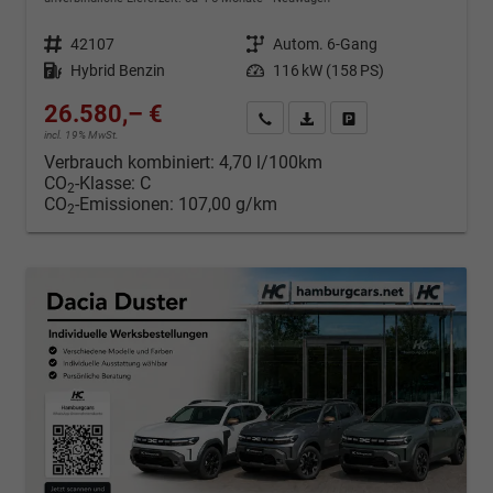
Fahrzeugnr.
42107
Getriebe
Autom. 6-Gang
Kraftstoff
Hybrid Benzin
Leistung
116 kW (158 PS)
26.580,– €
Kontakt & Angebot anfordern
PDF-Datei, Fahrzeugexposé d
Fahrzeug merken/Expo
incl. 19% MwSt.
Verbrauch kombiniert:
4,70 l/100km
CO
-Klasse:
C
2
CO
-Emissionen:
107,00 g/km
2