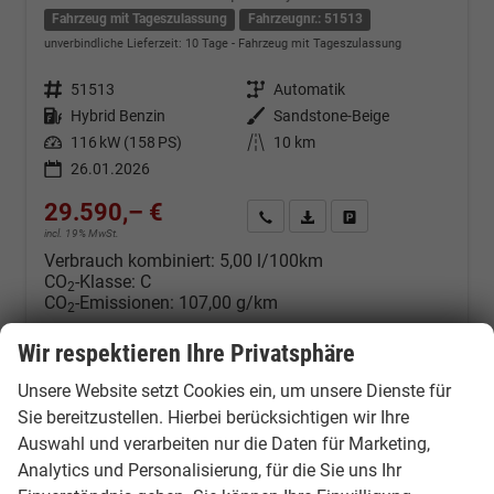
Fahrzeug mit Tageszulassung
Fahrzeugnr.: 51513
unverbindliche Lieferzeit:
10 Tage
Fahrzeug mit Tageszulassung
Fahrzeugnr.
51513
Getriebe
Automatik
Kraftstoff
Hybrid Benzin
Außenfarbe
Sandstone-Beige
Leistung
116 kW (158 PS)
Kilometerstand
10 km
26.01.2026
29.590,– €
Kontakt & Angebot anfordern
PDF-Datei, Fahrzeugexposé d
Fahrzeug merken/Expo
incl. 19% MwSt.
Verbrauch kombiniert:
5,00 l/100km
CO
-Klasse:
C
2
CO
-Emissionen:
107,00 g/km
2
Wir respektieren Ihre Privatsphäre
Dacia Duster EU-Neuwagen &
Unsere Website setzt Cookies ein, um unsere Dienste für
Sie bereitzustellen. Hierbei berücksichtigen wir Ihre
Reimport günstig kaufen
Auswahl und verarbeiten nur die Daten für Marketing,
Analytics und Personalisierung, für die Sie uns Ihr