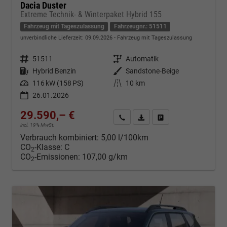
Dacia Duster
Extreme Technik- & Winterpaket Hybrid 155
Fahrzeug mit Tageszulassung
Fahrzeugnr.: 51511
unverbindliche Lieferzeit:
09.09.2026
Fahrzeug mit Tageszulassung
Fahrzeugnr.
51511
Getriebe
Automatik
Kraftstoff
Hybrid Benzin
Außenfarbe
Sandstone-Beige
Leistung
116 kW (158 PS)
Kilometerstand
10 km
26.01.2026
29.590,– €
Kontakt & Angebot anfordern
PDF-Datei, Fahrzeugexposé d
Fahrzeug merken/Expo
incl. 19% MwSt.
Verbrauch kombiniert:
5,00 l/100km
CO
-Klasse:
C
2
CO
-Emissionen:
107,00 g/km
2