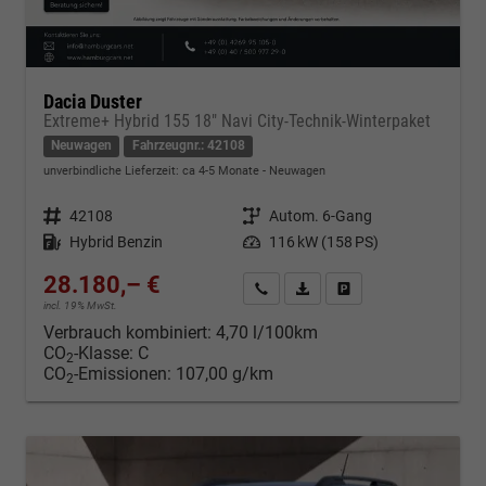
Dacia Duster
Extreme+ Hybrid 155 18" Navi City-Technik-Winterpaket
Neuwagen
Fahrzeugnr.: 42108
unverbindliche Lieferzeit: ca 4-5 Monate
Neuwagen
Fahrzeugnr.
42108
Getriebe
Autom. 6-Gang
Kraftstoff
Hybrid Benzin
Leistung
116 kW (158 PS)
28.180,– €
Kontakt & Angebot anfordern
PDF-Datei, Fahrzeugexposé d
Fahrzeug merken/Expo
incl. 19% MwSt.
Verbrauch kombiniert:
4,70 l/100km
CO
-Klasse:
C
2
CO
-Emissionen:
107,00 g/km
2