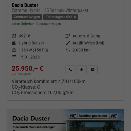
Dacia Duster
Extreme Hybrid 155 Technik-Winterpaket
Gebrauchtwagen
Fahrzeugnr.: 49216
sofort lieferbar
Gebrauchtwagen
Fahrzeugnr.
49216
Getriebe
Autom. 6-Gang
Kraftstoff
Hybrid Benzin
Außenfarbe
Arktik-Weiss (Uni)
Leistung
116 kW (158 PS)
Kilometerstand
2.000 km
15.01.2026
25.950,– €
Kontakt & Angebot anfordern
PDF-Datei, Fahrzeugexposé d
Fahrzeug merken/Expo
incl. 19% MwSt.
Verbrauch kombiniert:
4,70 l/100km
CO
-Klasse:
C
2
CO
-Emissionen:
107,00 g/km
2