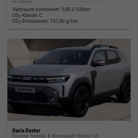
incl. 19% MwSt.
Verbrauch kombiniert:
5,00 l/100km
CO
-Klasse:
C
2
CO
-Emissionen:
107,00 g/km
2
Dacia Duster
Extreme Technik- & Winterpaket Hybrid 155