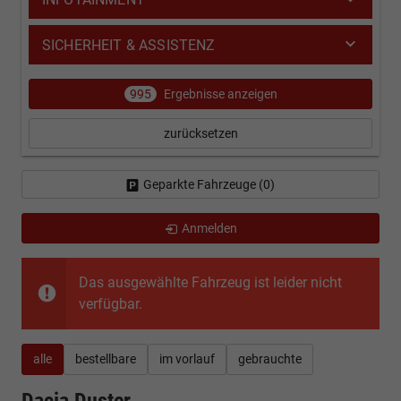
SICHERHEIT & ASSISTENZ
995
Ergebnisse anzeigen
zurücksetzen
Geparkte Fahrzeuge (
0
)
Anmelden
Das ausgewählte Fahrzeug ist leider nicht
verfügbar.
alle
bestellbare
im vorlauf
gebrauchte
Dacia Duster