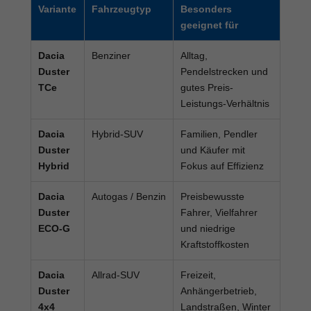
Variante
Fahrzeugtyp
Besonders
geeignet für
Dacia
Benziner
Alltag,
Duster
Pendelstrecken und
TCe
gutes Preis-
Leistungs-Verhältnis
Dacia
Hybrid-SUV
Familien, Pendler
Duster
und Käufer mit
Hybrid
Fokus auf Effizienz
Dacia
Autogas / Benzin
Preisbewusste
Duster
Fahrer, Vielfahrer
ECO-G
und niedrige
Kraftstoffkosten
Dacia
Allrad-SUV
Freizeit,
Duster
Anhängerbetrieb,
4x4
Landstraßen, Winter