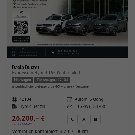
Dacia Duster
Expression Hybrid 155 Winterpaket
Neuwagen
Fahrzeugnr.: 42104
unverbindliche Lieferzeit: ca 4-5 Monate
Neuwagen
Fahrzeugnr.
42104
Getriebe
Autom. 6-Gang
Kraftstoff
Hybrid Benzin
Leistung
116 kW (158 PS)
26.280,– €
Kontakt & Angebot anfordern
PDF-Datei, Fahrzeugexposé d
Fahrzeug merken/Expo
incl. 19% MwSt.
Verbrauch kombiniert:
4,70 l/100km