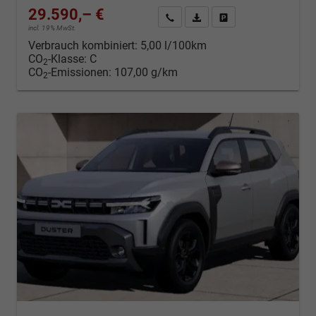
29.590,– €
Kontakt & Angebot anfordern
PDF-Datei, Fahrzeugexposé d
Fahrzeug merken/Expo
incl. 19% MwSt.
Verbrauch kombiniert:
5,00 l/100km
CO
-Klasse:
C
2
CO
-Emissionen:
107,00 g/km
2