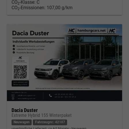
CO
-Klasse:
C
2
CO
-Emissionen:
107,00 g/km
2
Dacia Duster
Extreme Hybrid 155 Winterpaket
Neuwagen
Fahrzeugnr.: 42107
unverbindliche Lieferzeit: ca 4-5 Monate
Neuwagen