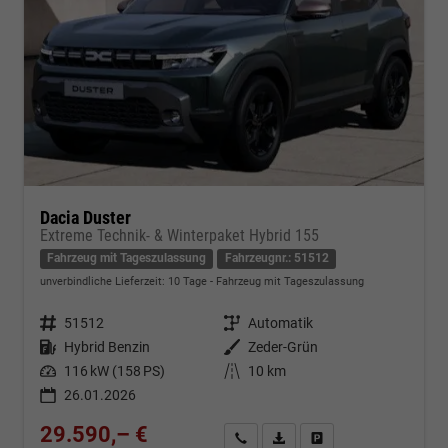
Dacia Duster
Extreme Technik- & Winterpaket Hybrid 155
Fahrzeug mit Tageszulassung
Fahrzeugnr.: 51512
unverbindliche Lieferzeit:
10 Tage
Fahrzeug mit Tageszulassung
Fahrzeugnr.
51512
Getriebe
Automatik
Kraftstoff
Hybrid Benzin
Außenfarbe
Zeder-Grün
Leistung
116 kW (158 PS)
Kilometerstand
10 km
26.01.2026
29.590,– €
Kontakt & Angebot anfordern
PDF-Datei, Fahrzeugexposé d
Fahrzeug merken/Expo