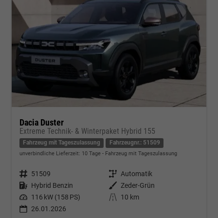
Dacia Duster
Extreme Technik- & Winterpaket Hybrid 155
Fahrzeug mit Tageszulassung
Fahrzeugnr.: 51509
unverbindliche Lieferzeit:
10 Tage
Fahrzeug mit Tageszulassung
Fahrzeugnr.
51509
Getriebe
Automatik
Kraftstoff
Hybrid Benzin
Außenfarbe
Zeder-Grün
Leistung
116 kW (158 PS)
Kilometerstand
10 km
26.01.2026