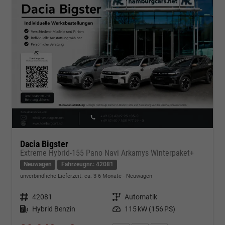
Dacia Bigster
Extreme Hybrid-155 Pano Navi Arkamys Winterpaket+
Neuwagen
Fahrzeugnr.: 42081
unverbindliche Lieferzeit: ca. 3-6 Monate
Neuwagen
Fahrzeugnr.
42081
Getriebe
Automatik
Kraftstoff
Hybrid Benzin
Leistung
115 kW (156 PS)