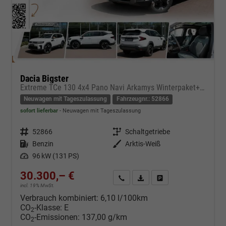
Dacia Bigster
Extreme TCe 130 4x4 Pano Navi Arkamys Winterpaket+ el Heckkl.
Neuwagen mit Tageszulassung
Fahrzeugnr.: 52866
sofort lieferbar
Neuwagen mit Tageszulassung
Fahrzeugnr.
52866
Getriebe
Schaltgetriebe
Kraftstoff
Benzin
Außenfarbe
Arktis-Weiß
Leistung
96 kW (131 PS)
30.300,– €
Kontakt & Angebot anfordern
PDF-Datei, Fahrzeugexposé d
Fahrzeug merken/Expo
incl. 19% MwSt.
Verbrauch kombiniert:
6,10 l/100km
CO
-Klasse:
E
2
CO
-Emissionen:
137,00 g/km
2