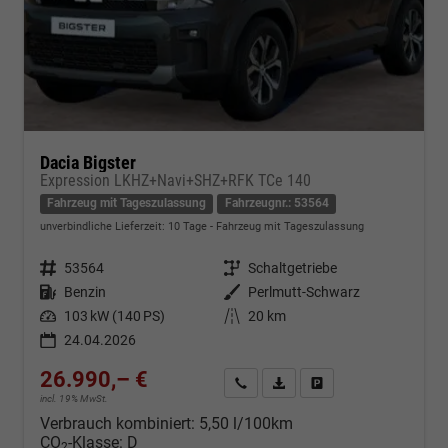
Dacia Bigster
Expression LKHZ+Navi+SHZ+RFK TCe 140
Fahrzeug mit Tageszulassung
Fahrzeugnr.: 53564
unverbindliche Lieferzeit:
10 Tage
Fahrzeug mit Tageszulassung
Fahrzeugnr.
53564
Getriebe
Schaltgetriebe
Kraftstoff
Benzin
Außenfarbe
Perlmutt-Schwarz
Leistung
103 kW (140 PS)
Kilometerstand
20 km
24.04.2026
26.990,– €
Kontakt & Angebot anfordern
PDF-Datei, Fahrzeugexposé d
Fahrzeug merken/Expo
incl. 19% MwSt.
Verbrauch kombiniert:
5,50 l/100km
CO
-Klasse:
D
2