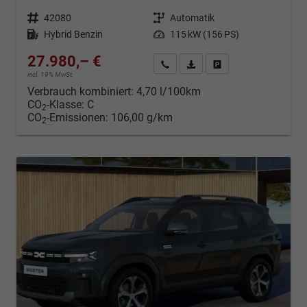
Fahrzeugnr.
42080
Getriebe
Automatik
Kraftstoff
Hybrid Benzin
Leistung
115 kW (156 PS)
27.980,– €
Kontakt & Angebot anfordern
PDF-Datei, Fahrzeugexposé d
Fahrzeug merken/Expo
incl. 19% MwSt.
Verbrauch kombiniert:
4,70 l/100km
CO
-Klasse:
C
2
CO
-Emissionen:
106,00 g/km
2