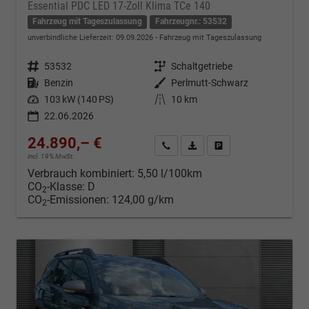
Essential PDC LED 17-Zoll Klima TCe 140
Fahrzeug mit Tageszulassung
Fahrzeugnr.: 53532
unverbindliche Lieferzeit:
09.09.2026
Fahrzeug mit Tageszulassung
Fahrzeugnr.
53532
Getriebe
Schaltgetriebe
Kraftstoff
Benzin
Außenfarbe
Perlmutt-Schwarz
Leistung
103 kW (140 PS)
Kilometerstand
10 km
22.06.2026
24.890,– €
Kontakt & Angebot anfordern
PDF-Datei, Fahrzeugexposé d
Fahrzeug merken/Expo
incl. 19% MwSt.
Verbrauch kombiniert:
5,50 l/100km
CO
-Klasse:
D
2
CO
-Emissionen:
124,00 g/km
2