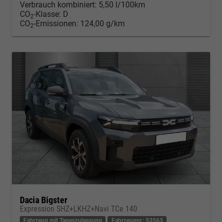
Verbrauch kombiniert:
5,50 l/100km
CO
-Klasse:
D
2
CO
-Emissionen:
124,00 g/km
2
Dacia Bigster
Expression SHZ+LKHZ+Navi TCe 140
Fahrzeug mit Tageszulassung
Fahrzeugnr.: 53563