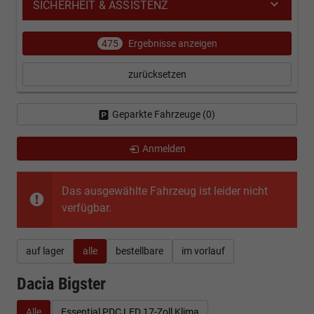
SICHERHEIT & ASSISTENZ
475
Ergebnisse anzeigen
zurücksetzen
Geparkte Fahrzeuge (
0
)
Anmelden
Das ausgewählte Fahrzeug ist leider nicht
verfügbar.
auf lager
alle
bestellbare
im vorlauf
Dacia Bigster
Alle
Essential PDC LED 17-Zoll Klima