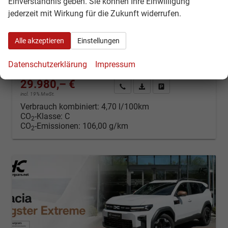
Einverständnis geben. Sie können Ihre Einwilligung
Journey Hybrid-155 Navi el.Heckkl.Winterpaket+ Arkamy Sound
jederzeit mit Wirkung für die Zukunft widerrufen.
Neuwagen
Fahrzeugnr.: 43527
unverbindliche Lieferzeit: ca. 3-6 Monate
Neuwagen
Alle akzeptieren
Einstellungen
Fahrzeugnr.
43527
Getriebe
Automatik
Datenschutzerklärung
Impressum
Kraftstoff
Hybrid Benzin
Leistung
115 kW (156 PS)
29.980,– €
Kontakt & Angebot anfordern
PDF-Datei, Fahrzeugexposé d
Fahrzeug merken/Expo
incl. 19% MwSt.
Verbrauch kombiniert:
4,70 l/100km
CO
-Klasse:
C
2
CO
-Emissionen:
106,00 g/km
2