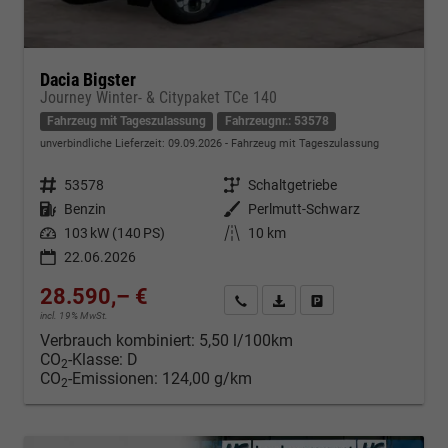
Dacia Bigster
Journey Winter- & Citypaket TCe 140
Fahrzeug mit Tageszulassung
Fahrzeugnr.: 53578
unverbindliche Lieferzeit:
09.09.2026
Fahrzeug mit Tageszulassung
Fahrzeugnr.
53578
Getriebe
Schaltgetriebe
Kraftstoff
Benzin
Außenfarbe
Perlmutt-Schwarz
Leistung
103 kW (140 PS)
Kilometerstand
10 km
22.06.2026
28.590,– €
Kontakt & Angebot anfordern
PDF-Datei, Fahrzeugexposé d
Fahrzeug merken/Expo
incl. 19% MwSt.
Verbrauch kombiniert:
5,50 l/100km
CO
-Klasse:
D
2
CO
-Emissionen:
124,00 g/km
2