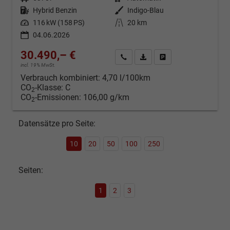
Kraftstoff
Hybrid Benzin
Außenfarbe
Indigo-Blau
Leistung
116 kW (158 PS)
Kilometerstand
20 km
04.06.2026
30.490,– €
Kontakt & Angebot anfordern
PDF-Datei, Fahrzeugexposé d
Fahrzeug merken/Expo
incl. 19% MwSt.
Verbrauch kombiniert:
4,70 l/100km
CO
-Klasse:
C
2
CO
-Emissionen:
106,00 g/km
2
Datensätze pro Seite:
10
20
50
100
250
Seiten:
1
2
3