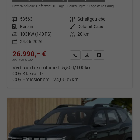
unverbindliche Lieferzeit:
10 Tage
Fahrzeug mit Tageszulassung
Fahrzeugnr.
53563
Getriebe
Schaltgetriebe
Kraftstoff
Benzin
Außenfarbe
Dolomit-Grau
Leistung
103 kW (140 PS)
Kilometerstand
20 km
24.06.2026
26.990,– €
Kontakt & Angebot anfordern
PDF-Datei, Fahrzeugexposé d
Fahrzeug merken/Expo
incl. 19% MwSt.
Verbrauch kombiniert:
5,50 l/100km
CO
-Klasse:
D
2
CO
-Emissionen:
124,00 g/km
2