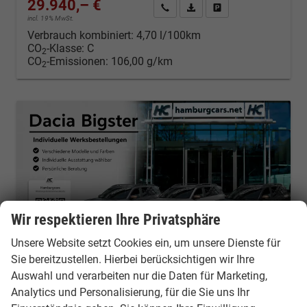
29.940,– €
Kontakt & Angebot anfordern
PDF-Datei, Fahrzeugexposé d
Fahrzeug merken/Expo
incl. 19% MwSt.
Verbrauch kombiniert:
4,70 l/100km
CO
-Klasse:
C
2
CO
-Emissionen:
106,00 g/km
2
Wir respektieren Ihre Privatsphäre
Unsere Website setzt Cookies ein, um unsere Dienste für
Sie bereitzustellen. Hierbei berücksichtigen wir Ihre
Auswahl und verarbeiten nur die Daten für Marketing,
Analytics und Personalisierung, für die Sie uns Ihr
Dacia Bigster