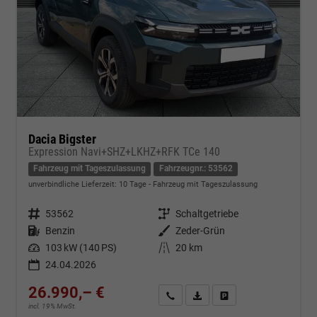
Dacia Bigster
Expression Navi+SHZ+LKHZ+RFK TCe 140
Fahrzeug mit Tageszulassung
Fahrzeugnr.: 53562
unverbindliche Lieferzeit:
10 Tage
Fahrzeug mit Tageszulassung
Fahrzeugnr.
53562
Getriebe
Schaltgetriebe
Kraftstoff
Benzin
Außenfarbe
Zeder-Grün
Leistung
103 kW (140 PS)
Kilometerstand
20 km
24.04.2026
26.990,– €
Kontakt & Angebot anfordern
PDF-Datei, Fahrzeugexposé d
Fahrzeug merken/Expo
incl. 19% MwSt.