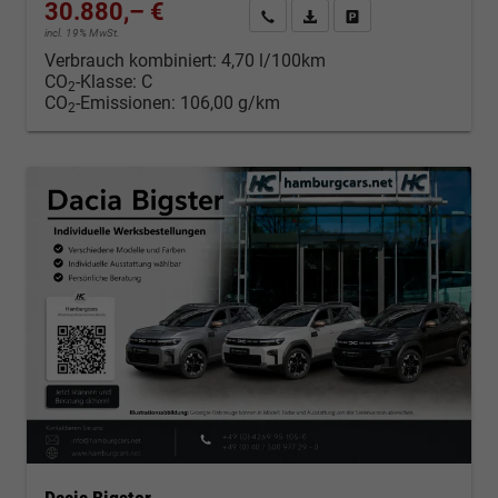
30.880,– €
Kontakt & Angebot anfordern
PDF-Datei, Fahrzeugexposé d
Fahrzeug merken/Expo
incl. 19% MwSt.
Verbrauch kombiniert:
4,70 l/100km
CO
-Klasse:
C
2
CO
-Emissionen:
106,00 g/km
2