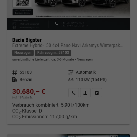
Dacia Bigster
Extreme Hybrid-150 4x4 Pano Navi Arkamys Winterpaket+
Neuwagen
Fahrzeugnr.: 53103
unverbindliche Lieferzeit: ca. 3-6 Monate
Neuwagen
Fahrzeugnr.
53103
Getriebe
Automatik
Kraftstoff
Benzin
Leistung
113 kW (154 PS)
30.680,– €
Kontakt & Angebot anfordern
PDF-Datei, Fahrzeugexposé d
Fahrzeug merken/Expo
incl. 19% MwSt.
Verbrauch kombiniert:
5,90 l/100km
CO
-Klasse:
D
2
CO
-Emissionen:
117,00 g/km
2