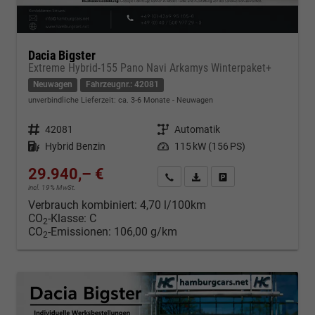
Dacia Bigster
Extreme Hybrid-155 Pano Navi Arkamys Winterpaket+
Neuwagen
Fahrzeugnr.: 42081
unverbindliche Lieferzeit: ca. 3-6 Monate
Neuwagen
Fahrzeugnr.
42081
Getriebe
Automatik
Kraftstoff
Hybrid Benzin
Leistung
115 kW (156 PS)
29.940,– €
Kontakt & Angebot anfordern
PDF-Datei, Fahrzeugexposé d
Fahrzeug merken/Expo
incl. 19% MwSt.
Verbrauch kombiniert:
4,70 l/100km
CO
-Klasse:
C
2
CO
-Emissionen:
106,00 g/km
2