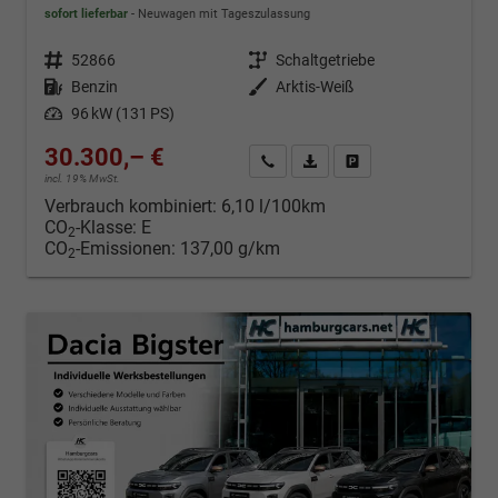
sofort lieferbar
Neuwagen mit Tageszulassung
Fahrzeugnr.
52866
Getriebe
Schaltgetriebe
Kraftstoff
Benzin
Außenfarbe
Arktis-Weiß
Leistung
96 kW (131 PS)
30.300,– €
Kontakt & Angebot anfordern
PDF-Datei, Fahrzeugexposé d
Fahrzeug merken/Expo
incl. 19% MwSt.
Verbrauch kombiniert:
6,10 l/100km
CO
-Klasse:
E
2
CO
-Emissionen:
137,00 g/km
2