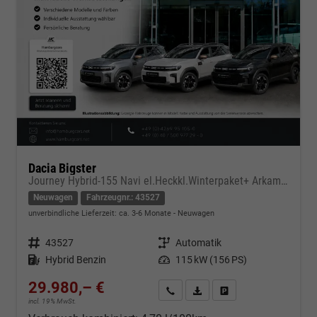
Dacia Bigster
Journey Hybrid-155 Navi el.Heckkl.Winterpaket+ Arkamy Sound
Neuwagen
Fahrzeugnr.: 43527
unverbindliche Lieferzeit: ca. 3-6 Monate
Neuwagen
Fahrzeugnr.
43527
Getriebe
Automatik
Kraftstoff
Hybrid Benzin
Leistung
115 kW (156 PS)
29.980,– €
Kontakt & Angebot anfordern
PDF-Datei, Fahrzeugexposé d
Fahrzeug merken/Expo
incl. 19% MwSt.