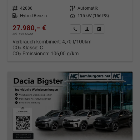
Fahrzeugnr.
42080
Getriebe
Automatik
Kraftstoff
Hybrid Benzin
Leistung
115 kW (156 PS)
27.980,– €
Kontakt & Angebot anfordern
PDF-Datei, Fahrzeugexposé d
Fahrzeug merken/Expo
incl. 19% MwSt.
Verbrauch kombiniert:
4,70 l/100km
CO
-Klasse:
C
2
CO
-Emissionen:
106,00 g/km
2