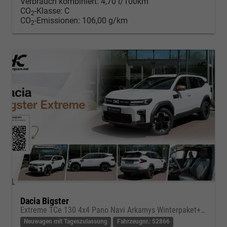
Verbrauch kombiniert:
4,70 l/100km
CO
-Klasse:
C
2
CO
-Emissionen:
106,00 g/km
2
Dacia Bigster
Extreme TCe 130 4x4 Pano Navi Arkamys Winterpaket+ el Heckkl.
Neuwagen mit Tageszulassung
Fahrzeugnr.: 52866