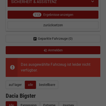
SICHERHEIT & ASSISTENZ
113
Ergebnisse anzeigen
zurücksetzen
Geparkte Fahrzeuge (
0
)
Anmelden
Das ausgewählte Fahrzeug ist leider nicht
verfügbar.
auf lager
alle
bestellbare
Dacia Bigster
Alle
Expression
Extreme
Journey