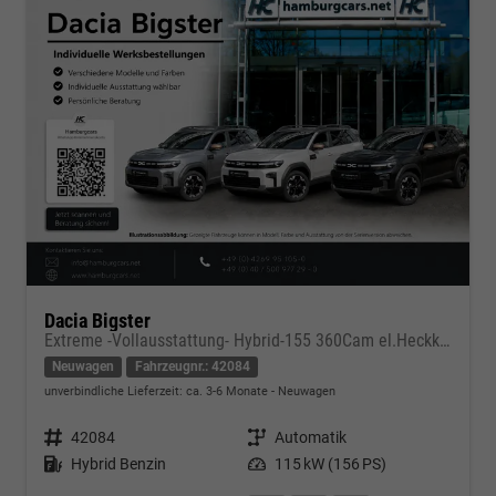
Dacia Bigster
Extreme -Vollausstattung- Hybrid-155 360Cam el.Heckkl. Tot-W.As. Pano Navi Arkamys Winterpaket+
Neuwagen
Fahrzeugnr.: 42084
unverbindliche Lieferzeit: ca. 3-6 Monate
Neuwagen
Fahrzeugnr.
42084
Getriebe
Automatik
Kraftstoff
Hybrid Benzin
Leistung
115 kW (156 PS)