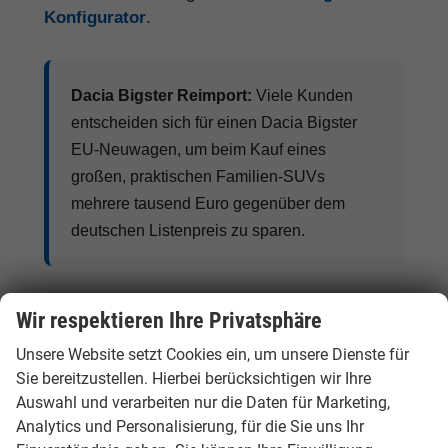
Konfigurator
.
Dacia Bigster Reimport:
Viele Kunden
entscheiden sich für einen Dacia Bigster
EU-Neuwagen, um beim Kauf eines
großen, praktischen Familien-SUVs
mehrere tausend Euro gegenüber dem
deutschen Listenpreis zu sparen.
Wir respektieren Ihre Privatsphäre
Warum der Dacia Bigster als EU-
Unsere Website setzt Cookies ein, um unsere Dienste für
Neuwagen so beliebt ist
Sie bereitzustellen. Hierbei berücksichtigen wir Ihre
Auswahl und verarbeiten nur die Daten für Marketing,
Analytics und Personalisierung, für die Sie uns Ihr
Starke Preisvorteile