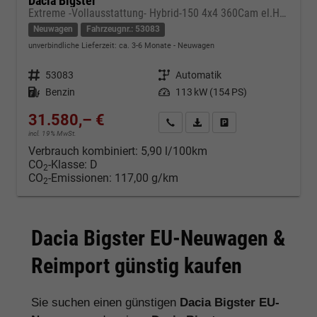
Dacia Bigster
Extreme -Vollausstattung- Hybrid-150 4x4 360Cam el.Heckkl. Tot-W.As. Pano Navi Arkamys Winterpaket+
Neuwagen
Fahrzeugnr.: 53083
unverbindliche Lieferzeit: ca. 3-6 Monate
Neuwagen
Fahrzeugnr.
53083
Getriebe
Automatik
Kraftstoff
Benzin
Leistung
113 kW (154 PS)
31.580,– €
Kontakt & Angebot anfordern
PDF-Datei, Fahrzeugexposé d
Fahrzeug merken/Expo
incl. 19% MwSt.
Verbrauch kombiniert:
5,90 l/100km
CO
-Klasse:
D
2
CO
-Emissionen:
117,00 g/km
2
Dacia Bigster EU-Neuwagen &
Reimport günstig kaufen
Sie suchen einen günstigen
Dacia Bigster EU-