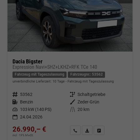
Dacia Bigster
Expression Navi+SHZ+LKHZ+RFK TCe 140
Fahrzeug mit Tageszulassung
Fahrzeugnr.: 53562
unverbindliche Lieferzeit:
10 Tage
Fahrzeug mit Tageszulassung
Fahrzeugnr.
53562
Getriebe
Schaltgetriebe
Kraftstoff
Benzin
Außenfarbe
Zeder-Grün
Leistung
103 kW (140 PS)
Kilometerstand
20 km
24.04.2026
26.990,– €
Kontakt & Angebot anfordern
PDF-Datei, Fahrzeugexposé d
Fahrzeug merken/Expo
incl. 19% MwSt.