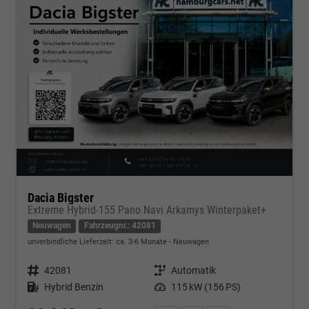
Dacia Bigster
Extreme Hybrid-155 Pano Navi Arkamys Winterpaket+
Neuwagen
Fahrzeugnr.: 42081
unverbindliche Lieferzeit: ca. 3-6 Monate
Neuwagen
Fahrzeugnr.
42081
Getriebe
Automatik
Kraftstoff
Hybrid Benzin
Leistung
115 kW (156 PS)