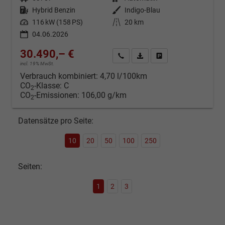
Kraftstoff
Hybrid Benzin
Außenfarbe
Indigo-Blau
Leistung
116 kW (158 PS)
Kilometerstand
20 km
04.06.2026
30.490,– €
Kontakt & Angebot anfordern
PDF-Datei, Fahrzeugexposé d
Fahrzeug merken/Expo
incl. 19% MwSt.
Verbrauch kombiniert:
4,70 l/100km
CO
-Klasse:
C
2
CO
-Emissionen:
106,00 g/km
2
Datensätze pro Seite:
10
20
50
100
250
Seiten:
1
2
3