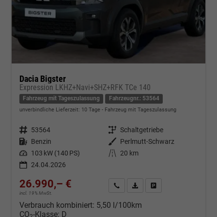
Dacia Bigster
Expression LKHZ+Navi+SHZ+RFK TCe 140
Fahrzeug mit Tageszulassung
Fahrzeugnr.: 53564
unverbindliche Lieferzeit:
10 Tage
Fahrzeug mit Tageszulassung
Fahrzeugnr.
53564
Getriebe
Schaltgetriebe
Kraftstoff
Benzin
Außenfarbe
Perlmutt-Schwarz
Leistung
103 kW (140 PS)
Kilometerstand
20 km
24.04.2026
26.990,– €
Kontakt & Angebot anfordern
PDF-Datei, Fahrzeugexposé d
Fahrzeug merken/Expo
incl. 19% MwSt.
Verbrauch kombiniert:
5,50 l/100km
CO
-Klasse:
D
2