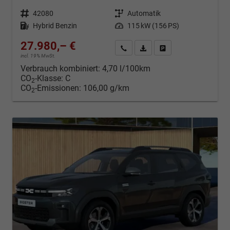
Fahrzeugnr.
42080
Getriebe
Automatik
Kraftstoff
Hybrid Benzin
Leistung
115 kW (156 PS)
27.980,– €
Kontakt & Angebot anfordern
PDF-Datei, Fahrzeugexposé d
Fahrzeug merken/Expo
incl. 19% MwSt.
Verbrauch kombiniert:
4,70 l/100km
CO
-Klasse:
C
2
CO
-Emissionen:
106,00 g/km
2