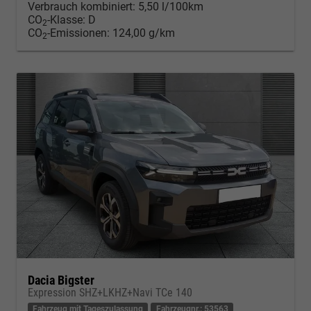
Verbrauch kombiniert:
5,50 l/100km
CO
-Klasse:
D
2
CO
-Emissionen:
124,00 g/km
2
Dacia Bigster
Expression SHZ+LKHZ+Navi TCe 140
Fahrzeug mit Tageszulassung
Fahrzeugnr.: 53563