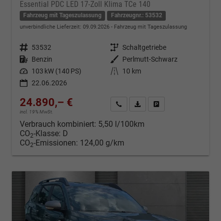
Essential PDC LED 17-Zoll Klima TCe 140
Fahrzeug mit Tageszulassung
Fahrzeugnr.: 53532
unverbindliche Lieferzeit:
09.09.2026
Fahrzeug mit Tageszulassung
Fahrzeugnr.
53532
Getriebe
Schaltgetriebe
Kraftstoff
Benzin
Außenfarbe
Perlmutt-Schwarz
Leistung
103 kW (140 PS)
Kilometerstand
10 km
22.06.2026
24.890,– €
Kontakt & Angebot anfordern
PDF-Datei, Fahrzeugexposé d
Fahrzeug merken/Expo
incl. 19% MwSt.
Verbrauch kombiniert:
5,50 l/100km
CO
-Klasse:
D
2
CO
-Emissionen:
124,00 g/km
2