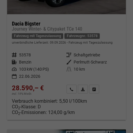
Dacia Bigster
Journey Winter- & Citypaket TCe 140
Fahrzeug mit Tageszulassung
Fahrzeugnr.: 53578
unverbindliche Lieferzeit:
09.09.2026
Fahrzeug mit Tageszulassung
Fahrzeugnr.
53578
Getriebe
Schaltgetriebe
Kraftstoff
Benzin
Außenfarbe
Perlmutt-Schwarz
Leistung
103 kW (140 PS)
Kilometerstand
10 km
22.06.2026
28.590,– €
Kontakt & Angebot anfordern
PDF-Datei, Fahrzeugexposé d
Fahrzeug merken/Expo
incl. 19% MwSt.
Verbrauch kombiniert:
5,50 l/100km
CO
-Klasse:
D
2
CO
-Emissionen:
124,00 g/km
2