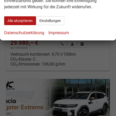
Einverständnis geben. Sie können Ihre Einwilligung
Journey Hybrid-155 Navi el.Heckkl.Winterpaket+ Arkamy Sound
jederzeit mit Wirkung für die Zukunft widerrufen.
Neuwagen
Fahrzeugnr.: 43527
unverbindliche Lieferzeit: ca. 3-6 Monate
Neuwagen
Alle akzeptieren
Einstellungen
Fahrzeugnr.
43527
Getriebe
Automatik
Datenschutzerklärung
Impressum
Kraftstoff
Hybrid Benzin
Leistung
115 kW (156 PS)
29.980,– €
Kontakt & Angebot anfordern
PDF-Datei, Fahrzeugexposé d
Fahrzeug merken/Expo
incl. 19% MwSt.
Verbrauch kombiniert:
4,70 l/100km
CO
-Klasse:
C
2
CO
-Emissionen:
106,00 g/km
2