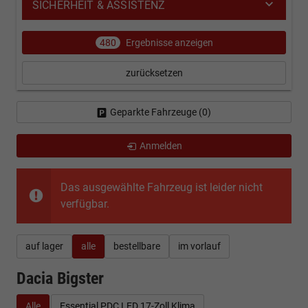
SICHERHEIT & ASSISTENZ
480
Ergebnisse anzeigen
zurücksetzen
Geparkte Fahrzeuge (
0
)
Anmelden
Das ausgewählte Fahrzeug ist leider nicht
verfügbar.
auf lager
alle
bestellbare
im vorlauf
Dacia Bigster
Alle
Essential PDC LED 17-Zoll Klima