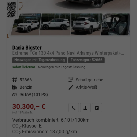
Dacia Bigster
Extreme TCe 130 4x4 Pano Navi Arkamys Winterpaket+ el Heckkl.
Neuwagen mit Tageszulassung
Fahrzeugnr.: 52866
sofort lieferbar
Neuwagen mit Tageszulassung
Fahrzeugnr.
52866
Getriebe
Schaltgetriebe
Kraftstoff
Benzin
Außenfarbe
Arktis-Weiß
Leistung
96 kW (131 PS)
30.300,– €
Kontakt & Angebot anfordern
PDF-Datei, Fahrzeugexposé d
Fahrzeug merken/Expo
incl. 19% MwSt.
Verbrauch kombiniert:
6,10 l/100km
CO
-Klasse:
E
2
CO
-Emissionen:
137,00 g/km
2