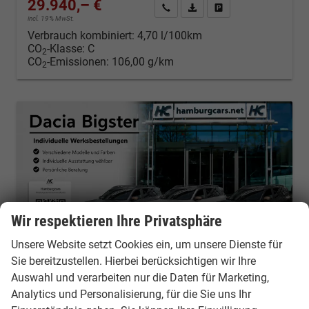
29.940,– €
Kontakt & Angebot anfordern
PDF-Datei, Fahrzeugexposé d
Fahrzeug merken/Expo
incl. 19% MwSt.
Verbrauch kombiniert:
4,70 l/100km
CO
-Klasse:
C
2
CO
-Emissionen:
106,00 g/km
2
Wir respektieren Ihre Privatsphäre
Unsere Website setzt Cookies ein, um unsere Dienste für
Sie bereitzustellen. Hierbei berücksichtigen wir Ihre
Auswahl und verarbeiten nur die Daten für Marketing,
Analytics und Personalisierung, für die Sie uns Ihr
Dacia Bigster