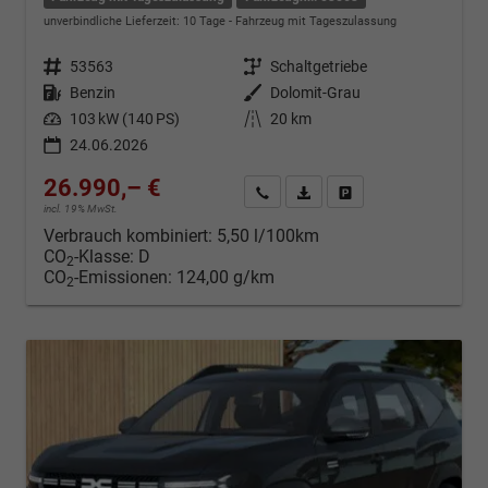
unverbindliche Lieferzeit:
10 Tage
Fahrzeug mit Tageszulassung
Fahrzeugnr.
53563
Getriebe
Schaltgetriebe
Kraftstoff
Benzin
Außenfarbe
Dolomit-Grau
Leistung
103 kW (140 PS)
Kilometerstand
20 km
24.06.2026
26.990,– €
Kontakt & Angebot anfordern
PDF-Datei, Fahrzeugexposé d
Fahrzeug merken/Expo
incl. 19% MwSt.
Verbrauch kombiniert:
5,50 l/100km
CO
-Klasse:
D
2
CO
-Emissionen:
124,00 g/km
2