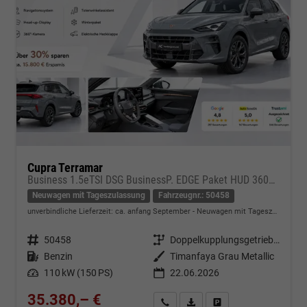
Cupra Terramar
Business 1.5eTSI DSG BusinessP. EDGE Paket HUD 360Cam- DIGITAL DRIVE - INTELLIGENT L Gepäcktrennnetz
Neuwagen mit Tageszulassung
Fahrzeugnr.: 50458
unverbindliche Lieferzeit: ca. anfang September
Neuwagen mit Tageszulassung
Fahrzeugnr.
50458
Getriebe
Doppelkupplungsgetriebe (DSG)
Kraftstoff
Benzin
Außenfarbe
Timanfaya Grau Metallic
Leistung
110 kW (150 PS)
22.06.2026
35.380,– €
Kontakt & Angebot anfordern
PDF-Datei, Fahrzeugexposé d
Fahrzeug merken/Expo