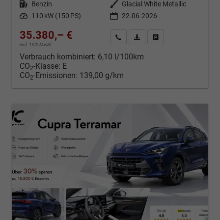
Kraftstoff
Benzin
Außenfarbe
Glacial White Metallic
Leistung
110 kW (150 PS)
22.06.2026
35.380,– €
Kontakt & Angebot anfordern
PDF-Datei, Fahrzeugexposé d
Fahrzeug merken/Expo
incl. 19% MwSt.
Verbrauch kombiniert:
6,10 l/100km
CO
-Klasse:
E
2
CO
-Emissionen:
139,00 g/km
2