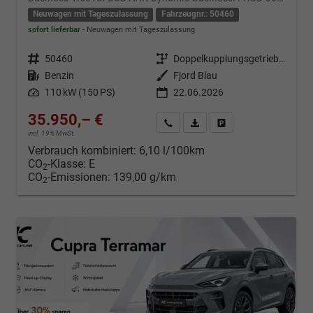
Neuwagen mit Tageszulassung
Fahrzeugnr.: 50460
sofort lieferbar
Neuwagen mit Tageszulassung
Fahrzeugnr.
50460
Getriebe
Doppelkupplungsgetriebe (DSG)
Kraftstoff
Benzin
Außenfarbe
Fjord Blau
Leistung
110 kW (150 PS)
22.06.2026
35.950,– €
Kontakt & Angebot anfordern
PDF-Datei, Fahrzeugexposé d
Fahrzeug merken/Expo
incl. 19% MwSt.
Verbrauch kombiniert:
6,10 l/100km
CO
-Klasse:
E
2
CO
-Emissionen:
139,00 g/km
2