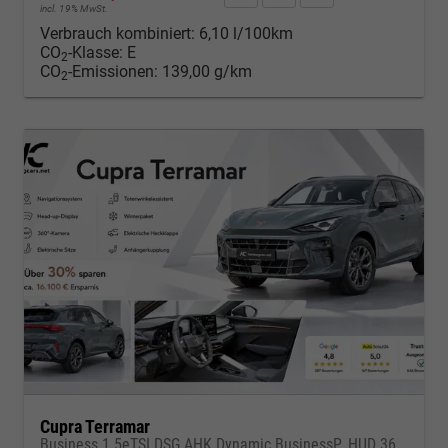
incl. 19% MwSt.
Verbrauch kombiniert:
6,10 l/100km
CO
-Klasse:
E
2
CO
-Emissionen:
139,00 g/km
2
Cupra Terramar
Business 1.5eTSI DSG AHK Dynamic BusinessP. HUD 360Cam DGE Paket - DIGITAL DRIVE INTELLIGENT L Gepäcktrennnetz