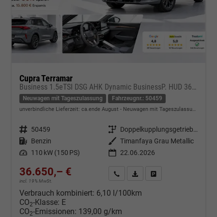
Cupra Terramar
Business 1.5eTSI DSG AHK Dynamic BusinessP. HUD 360Cam DGE Paket - DIGITAL DRIVE INTELLIGENT L Gepäcktrennnetz
Neuwagen mit Tageszulassung
Fahrzeugnr.: 50459
unverbindliche Lieferzeit: ca.ende August
Neuwagen mit Tageszulassung
Fahrzeugnr.
50459
Getriebe
Doppelkupplungsgetriebe (DSG)
Kraftstoff
Benzin
Außenfarbe
Timanfaya Grau Metallic
Leistung
110 kW (150 PS)
22.06.2026
36.650,– €
Kontakt & Angebot anfordern
PDF-Datei, Fahrzeugexposé d
Fahrzeug merken/Expo
incl. 19% MwSt.
Verbrauch kombiniert:
6,10 l/100km
CO
-Klasse:
E
2
CO
-Emissionen:
139,00 g/km
2