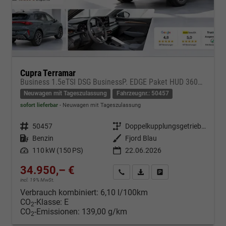
Cupra Terramar
Business 1.5eTSI DSG BusinessP. EDGE Paket HUD 360Cam- DIGITAL DRIVE - INTELLIGENT L Gepäcktrennnetz
Neuwagen mit Tageszulassung
Fahrzeugnr.: 50457
sofort lieferbar
Neuwagen mit Tageszulassung
Fahrzeugnr.
50457
Getriebe
Doppelkupplungsgetriebe (DSG)
Kraftstoff
Benzin
Außenfarbe
Fjord Blau
Leistung
110 kW (150 PS)
22.06.2026
34.950,– €
Kontakt & Angebot anfordern
PDF-Datei, Fahrzeugexposé d
Fahrzeug merken/Expo
incl. 19% MwSt.
Verbrauch kombiniert:
6,10 l/100km
CO
-Klasse:
E
2
CO
-Emissionen:
139,00 g/km
2