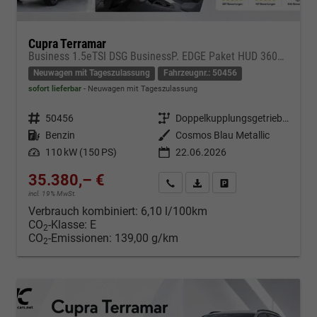
Cupra Terramar
Business 1.5eTSI DSG BusinessP. EDGE Paket HUD 360Cam- DIGITAL DRIVE - INTELLIGENT L Gepäcktrennnetz
Neuwagen mit Tageszulassung
Fahrzeugnr.: 50456
sofort lieferbar
Neuwagen mit Tageszulassung
Fahrzeugnr.
50456
Getriebe
Doppelkupplungsgetriebe (DSG)
Kraftstoff
Benzin
Außenfarbe
Cosmos Blau Metallic
Leistung
110 kW (150 PS)
22.06.2026
35.380,– €
Kontakt & Angebot anfordern
PDF-Datei, Fahrzeugexposé d
Fahrzeug merken/Expo
incl. 19% MwSt.
Verbrauch kombiniert:
6,10 l/100km
CO
-Klasse:
E
2
CO
-Emissionen:
139,00 g/km
2