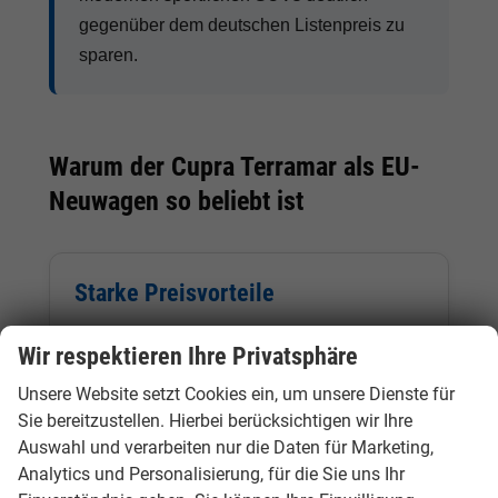
gegenüber dem deutschen Listenpreis zu
sparen.
Warum der Cupra Terramar als EU-
Neuwagen so beliebt ist
Starke Preisvorteile
Je nach Ausstattung, Motorisierung und
Wir respektieren Ihre Privatsphäre
Verfügbarkeit sind beim Cupra Terramar
Reimport deutliche Preisvorteile
Unsere Website setzt Cookies ein, um unsere Dienste für
gegenüber deutschen Neuwagen möglich.
Sie bereitzustellen. Hierbei berücksichtigen wir Ihre
Auswahl und verarbeiten nur die Daten für Marketing,
Analytics und Personalisierung, für die Sie uns Ihr