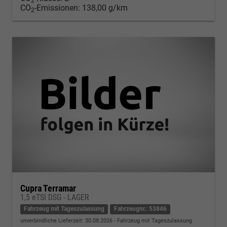
2
CO
-Emissionen:
138,00 g/km
2
Cupra Terramar
1,5 eTSI DSG - LAGER
Fahrzeug mit Tageszulassung
Fahrzeugnr.: 53846
unverbindliche Lieferzeit:
30.08.2026
Fahrzeug mit Tageszulassung