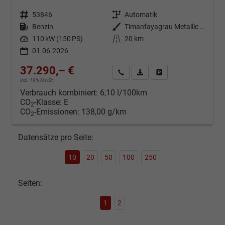
Fahrzeugnr.
53846
Getriebe
Automatik
Kraftstoff
Benzin
Außenfarbe
Timanfayagrau Metallic (N7)
Leistung
110 kW (150 PS)
Kilometerstand
20 km
01.06.2026
37.290,– €
Kontakt & Angebot anfordern
PDF-Datei, Fahrzeugexposé d
Fahrzeug merken/Expo
incl. 19% MwSt.
Verbrauch kombiniert:
6,10 l/100km
CO
-Klasse:
E
2
CO
-Emissionen:
138,00 g/km
2
Datensätze pro Seite:
10
20
50
100
250
Seiten:
1
2