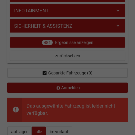
INFOTAINMENT
SICHERHEIT & ASSISTENZ
481
Ergebnisse anzeigen
zurücksetzen
Geparkte Fahrzeuge (
0
)
Anmelden
Das ausgewählte Fahrzeug ist leider nicht
verfügbar.
auf lager
alle
im vorlauf