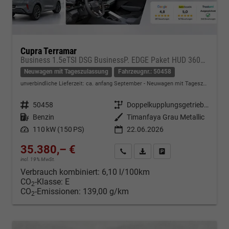
Cupra Terramar
Business 1.5eTSI DSG BusinessP. EDGE Paket HUD 360Cam- DIGITAL DRIVE - INTELLIGENT L Gepäcktrennnetz
Neuwagen mit Tageszulassung
Fahrzeugnr.: 50458
unverbindliche Lieferzeit: ca. anfang September
Neuwagen mit Tageszulassung
Fahrzeugnr.
50458
Getriebe
Doppelkupplungsgetriebe (DSG)
Kraftstoff
Benzin
Außenfarbe
Timanfaya Grau Metallic
Leistung
110 kW (150 PS)
22.06.2026
35.380,– €
Kontakt & Angebot anfordern
PDF-Datei, Fahrzeugexposé d
Fahrzeug merken/Expo
incl. 19% MwSt.
Verbrauch kombiniert:
6,10 l/100km
CO
-Klasse:
E
2
CO
-Emissionen:
139,00 g/km
2