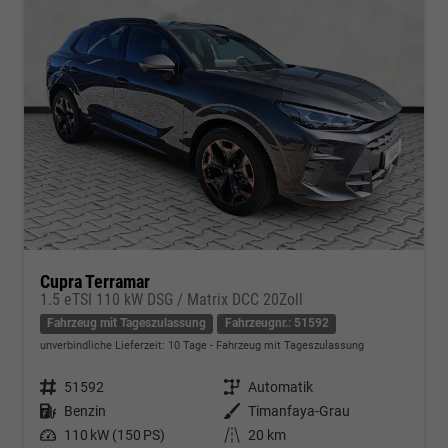
Cupra Terramar
1.5 eTSI 110 kW DSG / Matrix DCC 20Zoll
Fahrzeug mit Tageszulassung
Fahrzeugnr.: 51592
unverbindliche Lieferzeit:
10 Tage
Fahrzeug mit Tageszulassung
Fahrzeugnr.
51592
Getriebe
Automatik
Kraftstoff
Benzin
Außenfarbe
Timanfaya-Grau
Leistung
110 kW (150 PS)
Kilometerstand
20 km