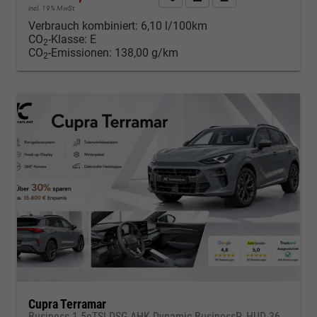
incl. 19% MwSt.
Verbrauch kombiniert:
6,10 l/100km
CO
-Klasse:
E
2
CO
-Emissionen:
138,00 g/km
2
Cupra Terramar
Business 1.5eTSI DSG AHK Dynamic BusinessP. HUD 360Cam DGE Paket - DIGITAL DRIVE INTELLIGENT L Gepäcktrennnetz