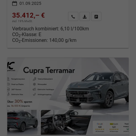
01.09.2025
35.412,– €
Kontakt & Angebot anfordern
PDF-Datei, Fahrzeugexposé d
Fahrzeug merken/Expo
incl. 19% MwSt.
Verbrauch kombiniert:
6,10 l/100km
CO
-Klasse:
E
2
CO
-Emissionen:
140,00 g/km
2