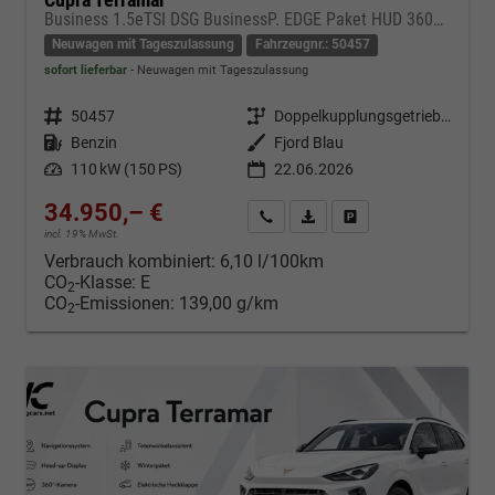
Business 1.5eTSI DSG BusinessP. EDGE Paket HUD 360Cam- DIGITAL DRIVE - INTELLIGENT L Gepäcktrennnetz
Neuwagen mit Tageszulassung
Fahrzeugnr.: 50457
sofort lieferbar
Neuwagen mit Tageszulassung
Fahrzeugnr.
50457
Getriebe
Doppelkupplungsgetriebe (DSG)
Kraftstoff
Benzin
Außenfarbe
Fjord Blau
Leistung
110 kW (150 PS)
22.06.2026
34.950,– €
Kontakt & Angebot anfordern
PDF-Datei, Fahrzeugexposé d
Fahrzeug merken/Expo
incl. 19% MwSt.
Verbrauch kombiniert:
6,10 l/100km
CO
-Klasse:
E
2
CO
-Emissionen:
139,00 g/km
2