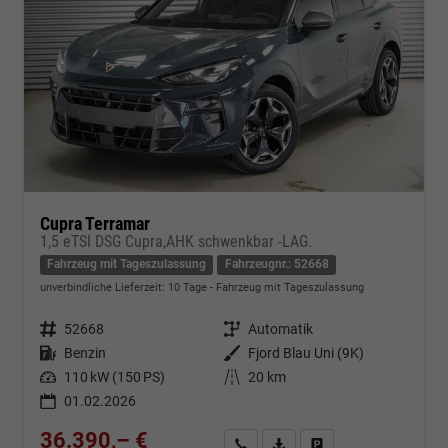
Cupra Terramar
1,5 eTSI DSG Cupra,AHK schwenkbar -LAG.
Fahrzeug mit Tageszulassung
Fahrzeugnr.: 52668
unverbindliche Lieferzeit:
10 Tage
Fahrzeug mit Tageszulassung
Fahrzeugnr.
52668
Getriebe
Automatik
Kraftstoff
Benzin
Außenfarbe
Fjord Blau Uni (9K)
Leistung
110 kW (150 PS)
Kilometerstand
20 km
01.02.2026
36.390,– €
Kontakt & Angebot anfordern
PDF-Datei, Fahrzeugexposé d
Fahrzeug merken/Expo