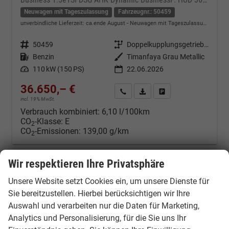
Neuwagen mit Tageszulassung
Fahrzeugnr.: 50459
unverbindliche Lieferzeit: ca.ende August
Neuwagen mit Tageszulassung
Fahrzeugnr.
50459
Getriebe
Doppelkupplungsgetriebe (DSG)
Kraftstoff
Benzin
Außenfarbe
Timanfaya Grau Metallic
Leistung
110 kW (150 PS)
22.06.2026
36.650,– €
Kontakt & Angebot anfordern
PDF-Datei, Fahrzeugexposé d
Fahrzeug merken/Expo
incl. 19% MwSt.
Verbrauch kombiniert:
6,10 l/100km
CO
-Klasse:
E
2
CO
-Emissionen:
139,00 g/km
2
Wir respektieren Ihre Privatsphäre
Unsere Website setzt Cookies ein, um unsere Dienste für
Sie bereitzustellen. Hierbei berücksichtigen wir Ihre
Auswahl und verarbeiten nur die Daten für Marketing,
Analytics und Personalisierung, für die Sie uns Ihr