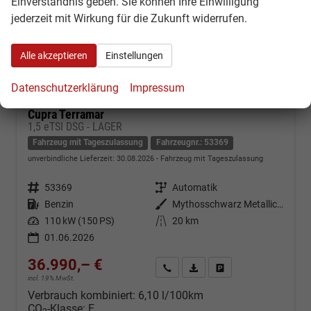
Einverständnis geben. Sie können Ihre Einwilligung
jederzeit mit Wirkung für die Zukunft widerrufen.
Alle akzeptieren
Einstellungen
Datenschutzerklärung
Impressum
Cupra Terramar
1,5 eTSI DSG - LAGER
Fahrzeug mit Tageszulassung
Fahrzeugnr.: 53369
unverbindliche Lieferzeit:
30.08.2026
Fahrzeug mit Tageszulassung
Fahrzeugnr.
53369
Getriebe
Automatik
Kraftstoff
Benzin
Außenfarbe
Mythosschwarz Metallic (0E)
Leistung
110 kW (150 PS)
Kilometerstand
20 km
01.06.2026
36.990,– €
Kontakt & Angebot anfordern
PDF-Datei, Fahrzeugexposé d
Fahrzeug merken/Expo
incl. 19% MwSt.
Verbrauch kombiniert:
6,10 l/100km
CO
-Klasse:
E