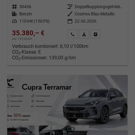
Fahrzeugnr.
50456
Getriebe
Doppelkupplungsgetriebe (DSG)
Kraftstoff
Benzin
Außenfarbe
Cosmos Blau Metallic
Leistung
110 kW (150 PS)
22.06.2026
35.380,– €
Kontakt & Angebot anfordern
PDF-Datei, Fahrzeugexposé d
Fahrzeug merken/Expo
incl. 19% MwSt.
Verbrauch kombiniert:
6,10 l/100km
CO
-Klasse:
E
2
CO
-Emissionen:
139,00 g/km
2