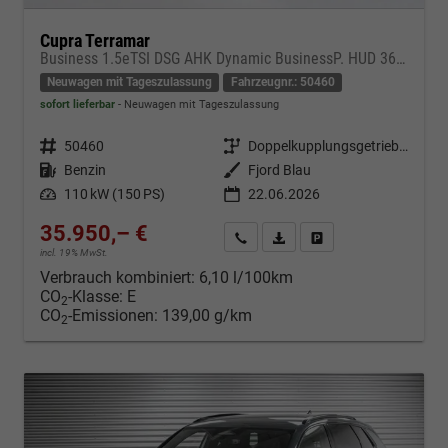
Cupra Terramar
Business 1.5eTSI DSG AHK Dynamic BusinessP. HUD 360Cam DGE Paket - DIGITAL DRIVE INTELLIGENT L Gepäcktrennnetz
Neuwagen mit Tageszulassung
Fahrzeugnr.: 50460
sofort lieferbar
Neuwagen mit Tageszulassung
Fahrzeugnr.
50460
Getriebe
Doppelkupplungsgetriebe (DSG)
Kraftstoff
Benzin
Außenfarbe
Fjord Blau
Leistung
110 kW (150 PS)
22.06.2026
35.950,– €
Kontakt & Angebot anfordern
PDF-Datei, Fahrzeugexposé d
Fahrzeug merken/Expo
incl. 19% MwSt.
Verbrauch kombiniert:
6,10 l/100km
CO
-Klasse:
E
2
CO
-Emissionen:
139,00 g/km
2