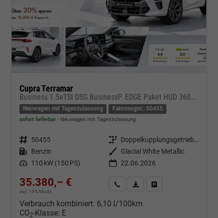
Cupra Terramar
Business 1.5eTSI DSG BusinessP. EDGE Paket HUD 360Cam- DIGITAL DRIVE - INTELLIGENT L Gepäcktrennnetz
Neuwagen mit Tageszulassung
Fahrzeugnr.: 50455
sofort lieferbar
Neuwagen mit Tageszulassung
Fahrzeugnr.
50455
Getriebe
Doppelkupplungsgetriebe (DSG)
Kraftstoff
Benzin
Außenfarbe
Glacial White Metallic
Leistung
110 kW (150 PS)
22.06.2026
35.380,– €
Kontakt & Angebot anfordern
PDF-Datei, Fahrzeugexposé d
Fahrzeug merken/Expo
incl. 19% MwSt.
Verbrauch kombiniert:
6,10 l/100km
CO
-Klasse:
E
2