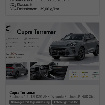
Verbrauch kombiniert:
6,10 l/100km
CO
-Klasse:
E
2
CO
-Emissionen:
139,00 g/km
2
Cupra Terramar
Business 1.5eTSI DSG AHK Dynamic BusinessP. HUD 360Cam DGE Paket - DIGITAL DRIVE INTELLIGENT L Gepäcktrennnetz
Neuwagen mit Tageszulassung
Fahrzeugnr.: 50459