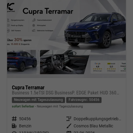
Cupra Terramar
Business 1.5eTSI DSG BusinessP. EDGE Paket HUD 360Cam- DIGITAL DRIVE - INTELLIGENT L Gepäcktrennnetz
Neuwagen mit Tageszulassung
Fahrzeugnr.: 50456
sofort lieferbar
Neuwagen mit Tageszulassung
Fahrzeugnr.
50456
Getriebe
Doppelkupplungsgetriebe (DSG)
Kraftstoff
Benzin
Außenfarbe
Cosmos Blau Metallic
Leistung
110 kW (150 PS)
22.06.2026