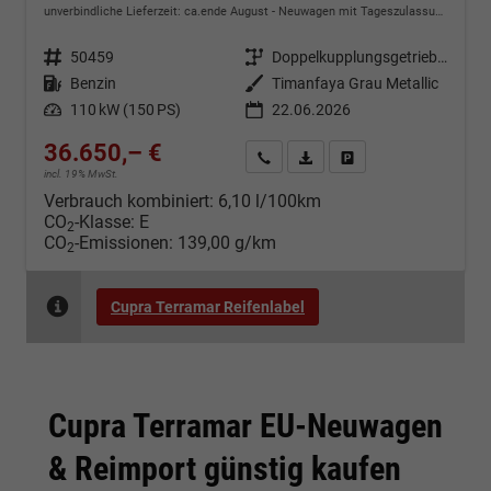
unverbindliche Lieferzeit: ca.ende August
Neuwagen mit Tageszulassung
Fahrzeugnr.
50459
Getriebe
Doppelkupplungsgetriebe (DSG)
Kraftstoff
Benzin
Außenfarbe
Timanfaya Grau Metallic
Leistung
110 kW (150 PS)
22.06.2026
36.650,– €
Kontakt & Angebot anfordern
PDF-Datei, Fahrzeugexposé d
Fahrzeug merken/Expo
incl. 19% MwSt.
Verbrauch kombiniert:
6,10 l/100km
CO
-Klasse:
E
2
CO
-Emissionen:
139,00 g/km
2
Cupra Terramar Reifenlabel
Cupra Terramar EU-Neuwagen
& Reimport günstig kaufen