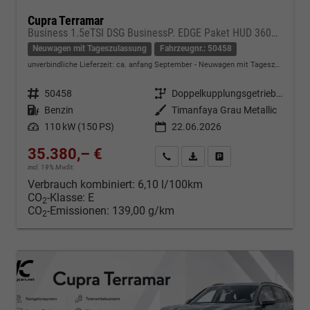
Cupra Terramar
Business 1.5eTSI DSG BusinessP. EDGE Paket HUD 360Cam- DIGITAL DRIVE - INTELLIGENT L Gepäcktrennnetz
Neuwagen mit Tageszulassung
Fahrzeugnr.: 50458
unverbindliche Lieferzeit: ca. anfang September
Neuwagen mit Tageszulassung
Fahrzeugnr.
50458
Getriebe
Doppelkupplungsgetriebe (DSG)
Kraftstoff
Benzin
Außenfarbe
Timanfaya Grau Metallic
Leistung
110 kW (150 PS)
22.06.2026
35.380,– €
Kontakt & Angebot anfordern
PDF-Datei, Fahrzeugexposé d
Fahrzeug merken/Expo
incl. 19% MwSt.
Verbrauch kombiniert:
6,10 l/100km
CO
-Klasse:
E
2
CO
-Emissionen:
139,00 g/km
2