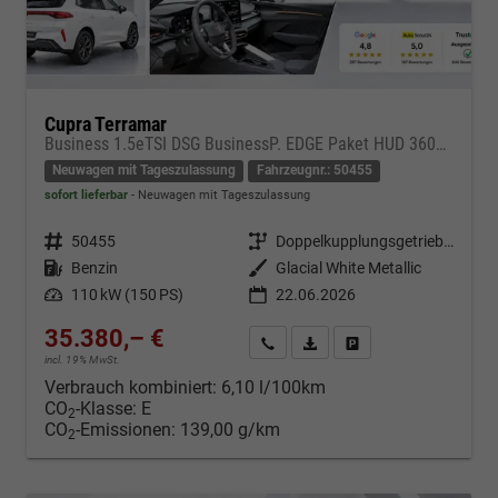
Cupra Terramar
Business 1.5eTSI DSG BusinessP. EDGE Paket HUD 360Cam- DIGITAL DRIVE - INTELLIGENT L Gepäcktrennnetz
Neuwagen mit Tageszulassung
Fahrzeugnr.: 50455
sofort lieferbar
Neuwagen mit Tageszulassung
Fahrzeugnr.
50455
Getriebe
Doppelkupplungsgetriebe (DSG)
Kraftstoff
Benzin
Außenfarbe
Glacial White Metallic
Leistung
110 kW (150 PS)
22.06.2026
35.380,– €
Kontakt & Angebot anfordern
PDF-Datei, Fahrzeugexposé d
Fahrzeug merken/Expo
incl. 19% MwSt.
Verbrauch kombiniert:
6,10 l/100km
CO
-Klasse:
E
2
CO
-Emissionen:
139,00 g/km
2