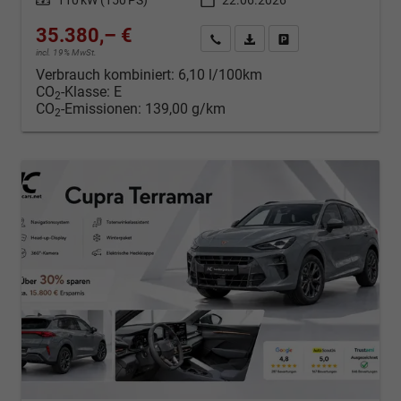
35.380,– €
Kontakt & Angebot anfordern
PDF-Datei, Fahrzeugexposé d
Fahrzeug merken/Expo
incl. 19% MwSt.
Verbrauch kombiniert:
6,10 l/100km
CO
-Klasse:
E
2
CO
-Emissionen:
139,00 g/km
2