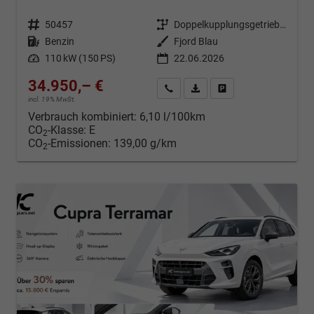
Fahrzeugnr.
50457
Getriebe
Doppelkupplungsgetriebe (DSG)
Kraftstoff
Benzin
Außenfarbe
Fjord Blau
Leistung
110 kW (150 PS)
22.06.2026
34.950,– €
Kontakt & Angebot anfordern
PDF-Datei, Fahrzeugexposé d
Fahrzeug merken/Expo
incl. 19% MwSt.
Verbrauch kombiniert:
6,10 l/100km
CO
-Klasse:
E
2
CO
-Emissionen:
139,00 g/km
2