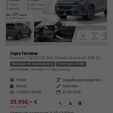
Cupra Terramar
Business 1.5eTSI DSG AHK Dynamic BusinessP. HUD 360Cam DGE Paket - DIGITAL DRIVE INTELLIGENT L Gepäcktrennnetz
Neuwagen mit Tageszulassung
Fahrzeugnr.: 50460
sofort lieferbar
Neuwagen mit Tageszulassung
Fahrzeugnr.
50460
Getriebe
Doppelkupplungsgetriebe (DSG)
Kraftstoff
Benzin
Außenfarbe
Fjord Blau
Leistung
110 kW (150 PS)
22.06.2026
35.950,– €
Kontakt & Angebot anfordern
PDF-Datei, Fahrzeugexposé d
Fahrzeug merken/Expo
incl. 19% MwSt.