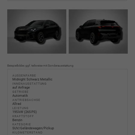
Beispielbilder, ggf. teilweise mit Sonderausstattung
AUSSENFARBE
Midnight Schwarz Metallic
INNENAUSSTATTUNG
auf Anfrage
GETRIEBE
Automatik
ANTRIEBSACHSE
Allrad
LEISTUNG
195 kW (265 PS)
KRAFTSTOFF
Benzin
KATEGORIE
SUV/Geländewagen/Pickup
KILOMETERSTAND