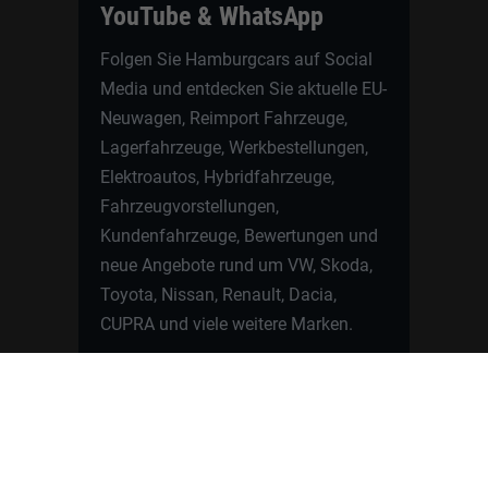
YouTube & WhatsApp
Folgen Sie Hamburgcars auf Social
Media und entdecken Sie aktuelle EU-
Neuwagen, Reimport Fahrzeuge,
Lagerfahrzeuge, Werkbestellungen,
Elektroautos, Hybridfahrzeuge,
Fahrzeugvorstellungen,
Kundenfahrzeuge, Bewertungen und
neue Angebote rund um VW, Skoda,
Toyota, Nissan, Renault, Dacia,
CUPRA und viele weitere Marken.
Startseite
Fahrzeuge finden
Neuwagen Konfigurator
Reimport
Ratgeber
Finanzierung
Kontakt