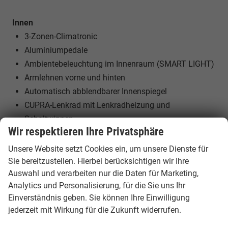
Innen
3-Zonen-Climatronic
Aluminiumpedale
Ambientebeleuchtung im Innenraum (SMART LIGHT)
Armlehnen vorne und hinten
Automatisch abblendbarer Innenspiegel
CUPRA-Lenkrad mit Lenkradheizung und
Schaltwippen
Wir respektieren Ihre Privatsphäre
Einstiegsleisten aus Alu
Frontscheibe in Akustikverglasung
Unsere Website setzt Cookies ein, um unsere Dienste für
Schwarzer Dachhimmel
Sie bereitzustellen. Hierbei berücksichtigen wir Ihre
Auswahl und verarbeiten nur die Daten für Marketing,
Seitenscheiben ab 2. Sitzreihe und Heckscheibe
Analytics und Personalisierung, für die Sie uns Ihr
dunkel getönt
Einverständnis geben. Sie können Ihre Einwilligung
Sitzheizung vorne
jederzeit mit Wirkung für die Zukunft widerrufen.
Sportsitze vorn mit manueller Höhenverstellung und