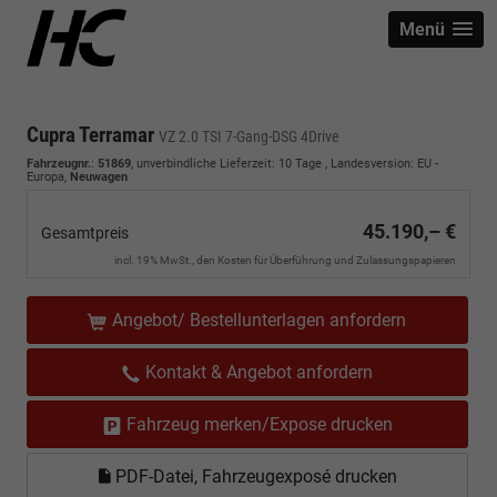
Menü
Cupra Terramar
VZ 2.0 TSI 7-Gang-DSG 4Drive
Fahrzeugnr.
:
51869
, unverbindliche Lieferzeit:
10 Tage
, Landesversion: EU -
Europa,
Neuwagen
45.190,– €
Gesamtpreis
incl. 19% MwSt., den Kosten für Überführung und Zulassungspapieren
Angebot/ Bestellunterlagen anfordern
Kontakt & Angebot anfordern
Fahrzeug merken/Expose drucken
PDF-Datei, Fahrzeugexposé drucken