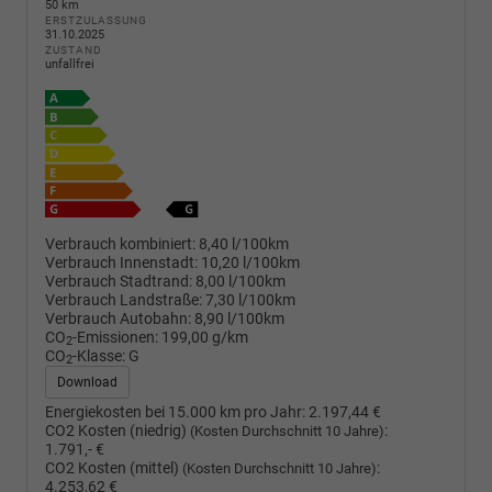
50 km
ERSTZULASSUNG
31.10.2025
ZUSTAND
unfallfrei
Verbrauch kombiniert:
8,40 l/100km
Verbrauch Innenstadt:
10,20 l/100km
Verbrauch Stadtrand:
8,00 l/100km
Verbrauch Landstraße:
7,30 l/100km
Verbrauch Autobahn:
8,90 l/100km
CO
-Emissionen:
199,00 g/km
2
CO
-Klasse:
G
2
Download
Energiekosten bei 15.000 km pro Jahr:
2.197,44 €
CO2 Kosten (niedrig)
:
(Kosten Durchschnitt 10 Jahre)
1.791,- €
CO2 Kosten (mittel)
:
(Kosten Durchschnitt 10 Jahre)
4.253,62 €