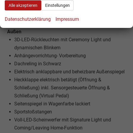
Lordosenstütze
Alle akzeptieren
Einstellungen
Stoff "Deep Ocean"
Variabler Gepäckraumboden
Datenschutzerklärung
Impressum
Außen
3D-LED-Rückleuchten mit Ceremony Light und
dynamischen Blinkern
Anhängevorrichtung- Vorbereitung
Dachreling in Schwarz
Elektrisch anklappbare und beheizbare Außenspiegel
Heckklappe elektrisch betätigt (Öffnung &
Schließung) inkl. Sensorgesteuerte Öffnung &
Schließung (Virtual Pedal)
Seitenspiegel in Wagenfarbe lackiert
Sportstoßstangen
Voll-LED-Scheinwerfer mit Signature Light und
Coming/Leaving Home-Funktion