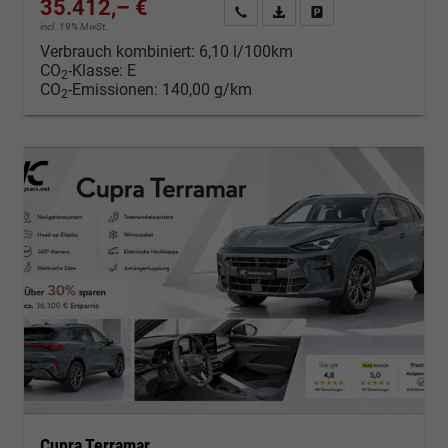
35.412,– €
Kontakt & Angebot anfordern
PDF-Datei, Fahrzeugexposé d
Fahrzeug merken/Expo
incl. 19% MwSt.
Verbrauch kombiniert:
6,10 l/100km
CO
-Klasse:
E
2
CO
-Emissionen:
140,00 g/km
2
Cupra Terramar