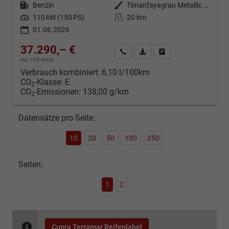
Kraftstoff
Benzin
Außenfarbe
Timanfayagrau Metallic (N7)
Leistung
110 kW (150 PS)
Kilometerstand
20 km
01.06.2026
37.290,– €
Kontakt & Angebot anfordern
PDF-Datei, Fahrzeugexposé d
Fahrzeug merken/Expo
incl. 19% MwSt.
Verbrauch kombiniert:
6,10 l/100km
CO
-Klasse:
E
2
CO
-Emissionen:
138,00 g/km
2
Datensätze pro Seite:
10
20
50
100
250
Seiten:
1
2
Cupra Terramar Reifenlabel