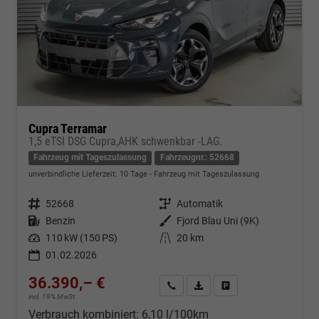
Cupra Terramar
1,5 eTSI DSG Cupra,AHK schwenkbar -LAG.
Fahrzeug mit Tageszulassung
Fahrzeugnr.: 52668
unverbindliche Lieferzeit:
10 Tage
Fahrzeug mit Tageszulassung
Fahrzeugnr.
52668
Getriebe
Automatik
Kraftstoff
Benzin
Außenfarbe
Fjord Blau Uni (9K)
Leistung
110 kW (150 PS)
Kilometerstand
20 km
01.02.2026
36.390,– €
Kontakt & Angebot anfordern
PDF-Datei, Fahrzeugexposé d
Fahrzeug merken/Expo
incl. 19% MwSt.
Verbrauch kombiniert:
6,10 l/100km