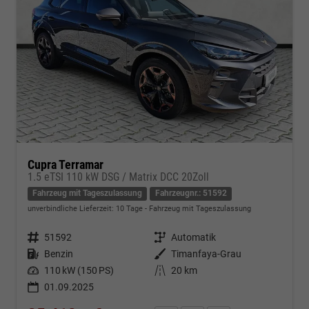
Cupra Terramar
1.5 eTSI 110 kW DSG / Matrix DCC 20Zoll
Fahrzeug mit Tageszulassung
Fahrzeugnr.: 51592
unverbindliche Lieferzeit:
10 Tage
Fahrzeug mit Tageszulassung
Fahrzeugnr.
51592
Getriebe
Automatik
Kraftstoff
Benzin
Außenfarbe
Timanfaya-Grau
Leistung
110 kW (150 PS)
Kilometerstand
20 km
01.09.2025