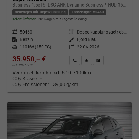
Business 1.5eTSI DSG AHK Dynamic BusinessP. HUD 360Cam DGE Paket - DIGITAL DRIVE INTELLIGENT L Gepäcktrennnetz
Neuwagen mit Tageszulassung
Fahrzeugnr.: 50460
sofort lieferbar
Neuwagen mit Tageszulassung
Fahrzeugnr.
50460
Getriebe
Doppelkupplungsgetriebe (DSG)
Kraftstoff
Benzin
Außenfarbe
Fjord Blau
Leistung
110 kW (150 PS)
22.06.2026
35.950,– €
Kontakt & Angebot anfordern
PDF-Datei, Fahrzeugexposé d
Fahrzeug merken/Expo
incl. 19% MwSt.
Verbrauch kombiniert:
6,10 l/100km
CO
-Klasse:
E
2
CO
-Emissionen:
139,00 g/km
2