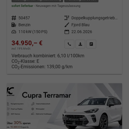
sofort lieferbar
Neuwagen mit Tageszulassung
Fahrzeugnr.
50457
Getriebe
Doppelkupplungsgetriebe (DSG)
Kraftstoff
Benzin
Außenfarbe
Fjord Blau
Leistung
110 kW (150 PS)
22.06.2026
34.950,– €
Kontakt & Angebot anfordern
PDF-Datei, Fahrzeugexposé d
Fahrzeug merken/Expo
incl. 19% MwSt.
Verbrauch kombiniert:
6,10 l/100km
CO
-Klasse:
E
2
CO
-Emissionen:
139,00 g/km
2