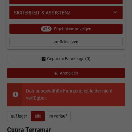
SICHERHEIT & ASSISTENZ
475
Ergebnisse anzeigen
zurücksetzen
Geparkte Fahrzeuge (
0
)
Anmelden
Das ausgewählte Fahrzeug ist leider nicht
verfügbar.
auf lager
alle
im vorlauf
Cupra Terramar