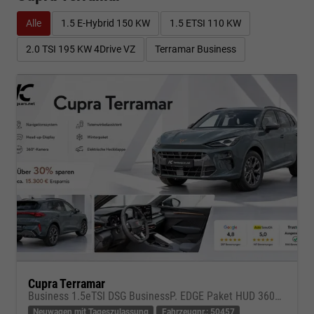
Alle
1.5 E-Hybrid 150 KW
1.5 ETSI 110 KW
2.0 TSI 195 KW 4Drive VZ
Terramar Business
Cupra Terramar
Business 1.5eTSI DSG BusinessP. EDGE Paket HUD 360Cam- DIGITAL DRIVE - INTELLIGENT L Gepäcktrennnetz
Neuwagen mit Tageszulassung
Fahrzeugnr.: 50457