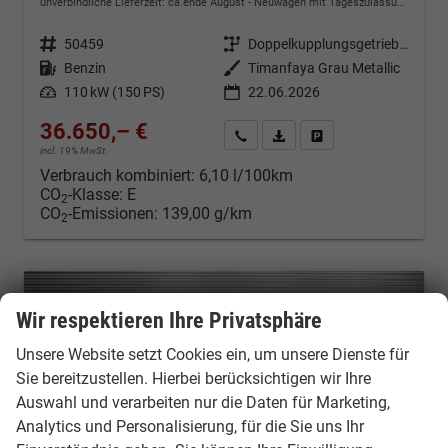
unverbindliche Lieferzeit: ca.ende August
Neuwagen mit Tageszulassung
Fahrzeugnr.
50459
Getriebe
Doppelkupplungsgetriebe (DSG)
Kraftstoff
Benzin
Außenfarbe
Timanfaya Grau Metallic
Leistung
110 kW (150 PS)
22.06.2026
36.650,– €
Kontakt & Angebot anfordern
PDF-Datei, Fahrzeugexposé d
Fahrzeug merken/Expo
incl. 19% MwSt.
Verbrauch kombiniert:
6,10 l/100km
CO
-Klasse:
E
2
CO
-Emissionen:
139,00 g/km
2
Wir respektieren Ihre Privatsphäre
Unsere Website setzt Cookies ein, um unsere Dienste für
Sie bereitzustellen. Hierbei berücksichtigen wir Ihre
Auswahl und verarbeiten nur die Daten für Marketing,
Analytics und Personalisierung, für die Sie uns Ihr