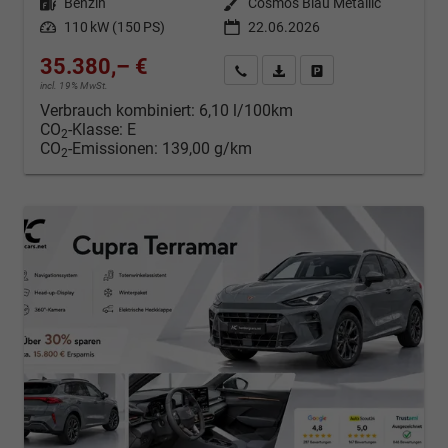
Kraftstoff
Benzin
Außenfarbe
Cosmos Blau Metallic
Leistung
110 kW (150 PS)
22.06.2026
35.380,– €
Kontakt & Angebot anfordern
PDF-Datei, Fahrzeugexposé d
Fahrzeug merken/Expo
incl. 19% MwSt.
Verbrauch kombiniert:
6,10 l/100km
CO
-Klasse:
E
2
CO
-Emissionen:
139,00 g/km
2