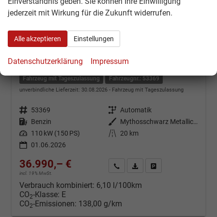
Einverständnis geben. Sie können Ihre Einwilligung
jederzeit mit Wirkung für die Zukunft widerrufen.
Alle akzeptieren
Einstellungen
Cupra Terramar
Datenschutzerklärung
Impressum
1,5 eTSI DSG - LAGER
Fahrzeug mit Tageszulassung
Fahrzeugnr.: 53369
unverbindliche Lieferzeit:
30.08.2026
Fahrzeug mit Tageszulassung
Fahrzeugnr.
53369
Getriebe
Automatik
Kraftstoff
Benzin
Außenfarbe
Mythosschwarz Metallic (0E)
Leistung
110 kW (150 PS)
Kilometerstand
20 km
01.06.2026
36.990,– €
Kontakt & Angebot anfordern
PDF-Datei, Fahrzeugexposé d
Fahrzeug merken/Expo
incl. 19% MwSt.
Verbrauch kombiniert:
6,10 l/100km
CO
-Klasse:
E
2
CO
-Emissionen:
138,00 g/km
2