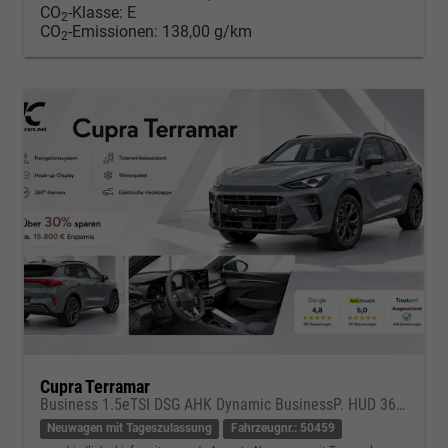
CO
-Klasse:
E
2
CO
-Emissionen:
138,00 g/km
2
Cupra Terramar
Business 1.5eTSI DSG AHK Dynamic BusinessP. HUD 360Cam DGE Paket - DIGITAL DRIVE INTELLIGENT L Gepäcktrennnetz
Neuwagen mit Tageszulassung
Fahrzeugnr.: 50459