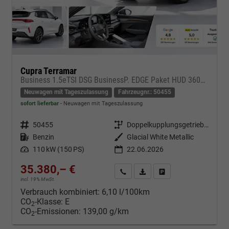
Cupra Terramar
Business 1.5eTSI DSG BusinessP. EDGE Paket HUD 360Cam- DIGITAL DRIVE - INTELLIGENT L Gepäcktrennnetz
Neuwagen mit Tageszulassung
Fahrzeugnr.: 50455
sofort lieferbar
Neuwagen mit Tageszulassung
Fahrzeugnr.
50455
Getriebe
Doppelkupplungsgetriebe (DSG)
Kraftstoff
Benzin
Außenfarbe
Glacial White Metallic
Leistung
110 kW (150 PS)
22.06.2026
35.380,– €
Kontakt & Angebot anfordern
PDF-Datei, Fahrzeugexposé d
Fahrzeug merken/Expo
incl. 19% MwSt.
Verbrauch kombiniert:
6,10 l/100km
CO
-Klasse:
E
2
CO
-Emissionen:
139,00 g/km
2