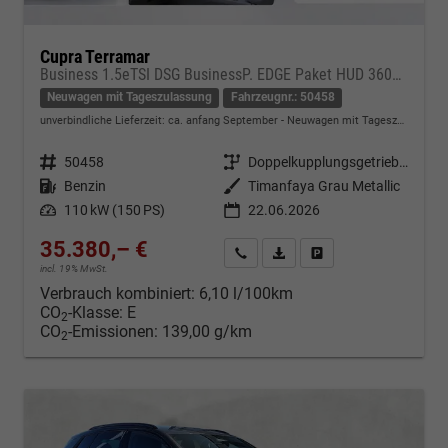
Cupra Terramar
Business 1.5eTSI DSG BusinessP. EDGE Paket HUD 360Cam- DIGITAL DRIVE - INTELLIGENT L Gepäcktrennnetz
Neuwagen mit Tageszulassung
Fahrzeugnr.: 50458
unverbindliche Lieferzeit: ca. anfang September
Neuwagen mit Tageszulassung
Fahrzeugnr.
50458
Getriebe
Doppelkupplungsgetriebe (DSG)
Kraftstoff
Benzin
Außenfarbe
Timanfaya Grau Metallic
Leistung
110 kW (150 PS)
22.06.2026
35.380,– €
Kontakt & Angebot anfordern
PDF-Datei, Fahrzeugexposé d
Fahrzeug merken/Expo
incl. 19% MwSt.
Verbrauch kombiniert:
6,10 l/100km
CO
-Klasse:
E
2
CO
-Emissionen:
139,00 g/km
2