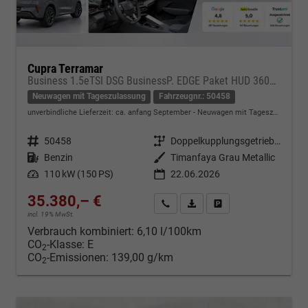
Cupra Terramar
Business 1.5eTSI DSG BusinessP. EDGE Paket HUD 360Cam- DIGITAL DRIVE - INTELLIGENT L Gepäcktrennnetz
Neuwagen mit Tageszulassung
Fahrzeugnr.: 50458
unverbindliche Lieferzeit: ca. anfang September
Neuwagen mit Tageszulassung
Fahrzeugnr.
50458
Getriebe
Doppelkupplungsgetriebe (DSG)
Kraftstoff
Benzin
Außenfarbe
Timanfaya Grau Metallic
Leistung
110 kW (150 PS)
22.06.2026
35.380,– €
Kontakt & Angebot anfordern
PDF-Datei, Fahrzeugexposé d
Fahrzeug merken/Expo
incl. 19% MwSt.
Verbrauch kombiniert:
6,10 l/100km
CO
-Klasse:
E
2
CO
-Emissionen:
139,00 g/km
2