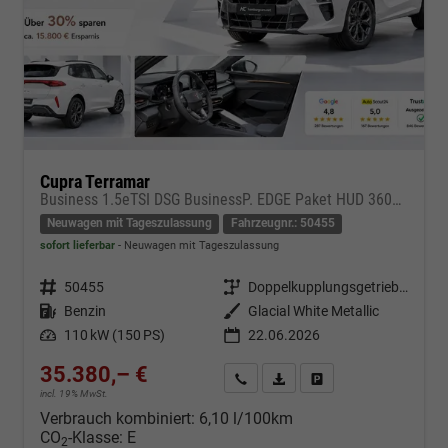
Cupra Terramar
Business 1.5eTSI DSG BusinessP. EDGE Paket HUD 360Cam- DIGITAL DRIVE - INTELLIGENT L Gepäcktrennnetz
Neuwagen mit Tageszulassung
Fahrzeugnr.: 50455
sofort lieferbar
Neuwagen mit Tageszulassung
Fahrzeugnr.
50455
Getriebe
Doppelkupplungsgetriebe (DSG)
Kraftstoff
Benzin
Außenfarbe
Glacial White Metallic
Leistung
110 kW (150 PS)
22.06.2026
35.380,– €
Kontakt & Angebot anfordern
PDF-Datei, Fahrzeugexposé d
Fahrzeug merken/Expo
incl. 19% MwSt.
Verbrauch kombiniert:
6,10 l/100km
CO
-Klasse:
E
2