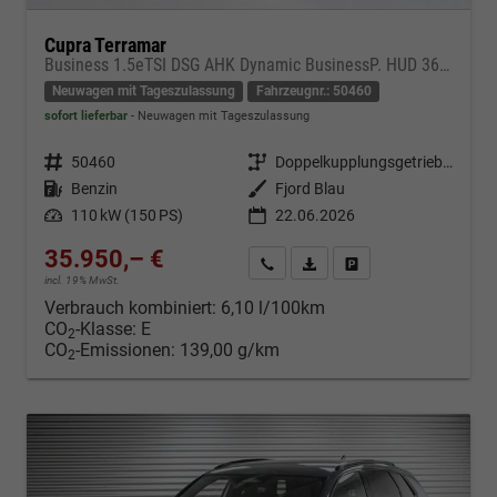
Cupra Terramar
Business 1.5eTSI DSG AHK Dynamic BusinessP. HUD 360Cam DGE Paket - DIGITAL DRIVE INTELLIGENT L Gepäcktrennnetz
Neuwagen mit Tageszulassung
Fahrzeugnr.: 50460
sofort lieferbar
Neuwagen mit Tageszulassung
Fahrzeugnr.
50460
Getriebe
Doppelkupplungsgetriebe (DSG)
Kraftstoff
Benzin
Außenfarbe
Fjord Blau
Leistung
110 kW (150 PS)
22.06.2026
35.950,– €
Kontakt & Angebot anfordern
PDF-Datei, Fahrzeugexposé d
Fahrzeug merken/Expo
incl. 19% MwSt.
Verbrauch kombiniert:
6,10 l/100km
CO
-Klasse:
E
2
CO
-Emissionen:
139,00 g/km
2