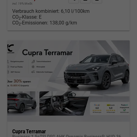
incl. 19% MwSt.
Verbrauch kombiniert:
6,10 l/100km
CO
-Klasse:
E
2
CO
-Emissionen:
138,00 g/km
2
Cupra Terramar
Business 1.5eTSI DSG AHK Dynamic BusinessP. HUD 360Cam DGE Paket - DIGITAL DRIVE INTELLIGENT L Gepäcktrennnetz