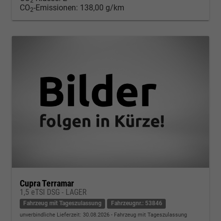
2
CO
-Emissionen:
138,00 g/km
2
Cupra Terramar
1,5 eTSI DSG - LAGER
Fahrzeug mit Tageszulassung
Fahrzeugnr.: 53846
unverbindliche Lieferzeit:
30.08.2026
Fahrzeug mit Tageszulassung