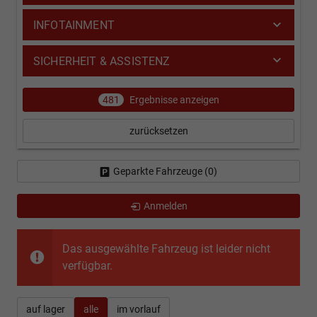
INFOTAINMENT
SICHERHEIT & ASSISTENZ
481
Ergebnisse anzeigen
zurücksetzen
Geparkte Fahrzeuge (
0
)
Anmelden
Das ausgewählte Fahrzeug ist leider nicht
verfügbar.
auf lager
alle
im vorlauf