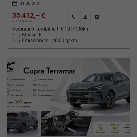
01.09.2025
35.412,– €
Kontakt & Angebot anfordern
PDF-Datei, Fahrzeugexposé d
Fahrzeug merken/Expo
incl. 19% MwSt.
Verbrauch kombiniert:
6,10 l/100km
CO
-Klasse:
E
2
CO
-Emissionen:
140,00 g/km
2