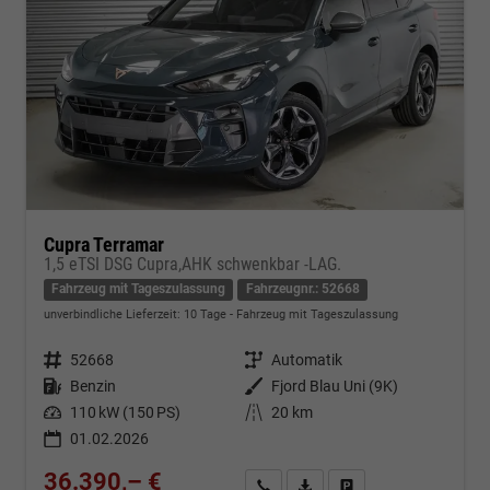
Cupra Terramar
1,5 eTSI DSG Cupra,AHK schwenkbar -LAG.
Fahrzeug mit Tageszulassung
Fahrzeugnr.: 52668
unverbindliche Lieferzeit:
10 Tage
Fahrzeug mit Tageszulassung
Fahrzeugnr.
52668
Getriebe
Automatik
Kraftstoff
Benzin
Außenfarbe
Fjord Blau Uni (9K)
Leistung
110 kW (150 PS)
Kilometerstand
20 km
01.02.2026
36.390,– €
Kontakt & Angebot anfordern
PDF-Datei, Fahrzeugexposé d
Fahrzeug merken/Expo