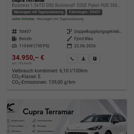
Business 1.5eTSI DSG BusinessP. EDGE Paket HUD 360Cam- DIGITAL DRIVE - INTELLIGENT L Gepäcktrennnetz
Neuwagen mit Tageszulassung
Fahrzeugnr.: 50457
sofort lieferbar
Neuwagen mit Tageszulassung
Fahrzeugnr.
50457
Getriebe
Doppelkupplungsgetriebe (DSG)
Kraftstoff
Benzin
Außenfarbe
Fjord Blau
Leistung
110 kW (150 PS)
22.06.2026
34.950,– €
Kontakt & Angebot anfordern
PDF-Datei, Fahrzeugexposé d
Fahrzeug merken/Expo
incl. 19% MwSt.
Verbrauch kombiniert:
6,10 l/100km
CO
-Klasse:
E
2
CO
-Emissionen:
139,00 g/km
2