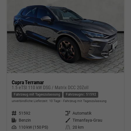
Cupra Terramar
1.5 eTSI 110 kW DSG / Matrix DCC 20Zoll
Fahrzeug mit Tageszulassung
Fahrzeugnr.: 51592
unverbindliche Lieferzeit:
10 Tage
Fahrzeug mit Tageszulassung
Fahrzeugnr.
51592
Getriebe
Automatik
Kraftstoff
Benzin
Außenfarbe
Timanfaya-Grau
Leistung
110 kW (150 PS)
Kilometerstand
20 km