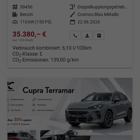
Fahrzeugnr.
50456
Getriebe
Doppelkupplungsgetriebe (DSG)
Kraftstoff
Benzin
Außenfarbe
Cosmos Blau Metallic
Leistung
110 kW (150 PS)
22.06.2026
35.380,– €
Kontakt & Angebot anfordern
PDF-Datei, Fahrzeugexposé d
Fahrzeug merken/Expo
incl. 19% MwSt.
Verbrauch kombiniert:
6,10 l/100km
CO
-Klasse:
E
2
CO
-Emissionen:
139,00 g/km
2