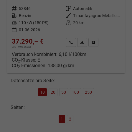
Fahrzeugnr.
53846
Getriebe
Automatik
Kraftstoff
Benzin
Außenfarbe
Timanfayagrau Metallic (N7)
Leistung
110 kW (150 PS)
Kilometerstand
20 km
01.06.2026
37.290,– €
Kontakt & Angebot anfordern
PDF-Datei, Fahrzeugexposé d
Fahrzeug merken/Expo
incl. 19% MwSt.
Verbrauch kombiniert:
6,10 l/100km
CO
-Klasse:
E
2
CO
-Emissionen:
138,00 g/km
2
Datensätze pro Seite:
10
20
50
100
250
Seiten:
1
2