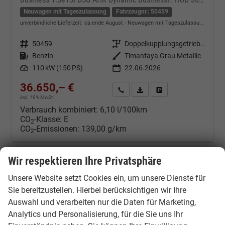
Neuwagen mit Tageszulassung
Fahrzeugnr.: 50459
unverbindliche Lieferzeit: ca.ende August
Neuwagen mit Tageszulassung
Fahrzeugnr.
50459
Getriebe
Doppelkupplungsgetriebe (DSG)
Kraftstoff
Benzin
Außenfarbe
Timanfaya Grau Metallic
Leistung
110 kW (150 PS)
22.06.2026
36.650,– €
Kontakt & Angebot anfordern
PDF-Datei, Fahrzeugexposé d
Fahrzeug merken/Expo
incl. 19% MwSt.
Verbrauch kombiniert:
6,10 l/100km
CO
-Klasse:
E
2
CO
-Emissionen:
139,00 g/km
2
Wir respektieren Ihre Privatsphäre
Unsere Website setzt Cookies ein, um unsere Dienste für
Sie bereitzustellen. Hierbei berücksichtigen wir Ihre
Auswahl und verarbeiten nur die Daten für Marketing,
Analytics und Personalisierung, für die Sie uns Ihr