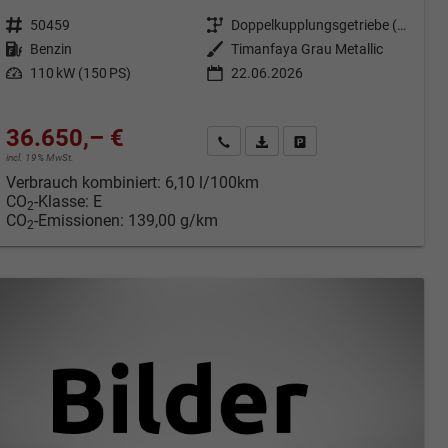
Fahrzeugnr.
50459
Getriebe
Doppelkupplungsgetriebe (DSG)
Kraftstoff
Benzin
Außenfarbe
Timanfaya Grau Metallic
Leistung
110 kW (150 PS)
22.06.2026
36.650,– €
cken
Kontakt & Angebot anfordern
PDF-Datei, Fahrzeugexposé druc
Fahrzeug merken/Expose 
incl. 19% MwSt.
Verbrauch kombiniert:
6,10 l/100km
CO
-Klasse:
E
2
CO
-Emissionen:
139,00 g/km
2