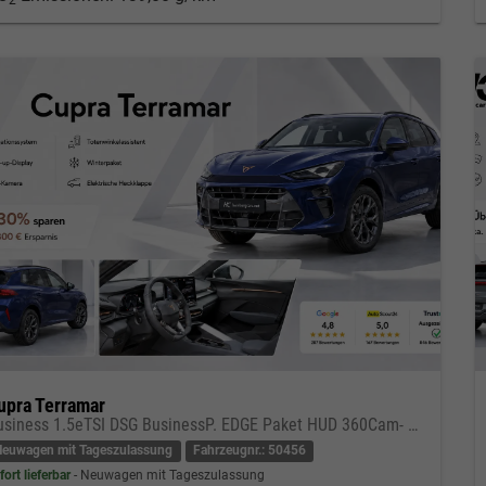
upra Terramar
Business 1.5eTSI DSG BusinessP. EDGE Paket HUD 360Cam- DIGITAL DRIVE - INTELLIGENT L Gepäcktrennnetz
Neuwagen mit Tageszulassung
Fahrzeugnr.: 50456
fort lieferbar
Neuwagen mit Tageszulassung