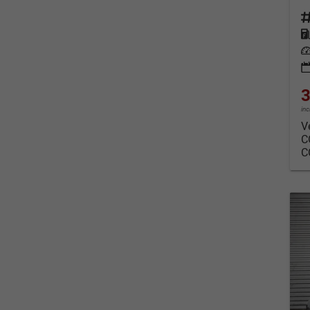
Fahrz
Kraf
Leis
3
in
V
C
C