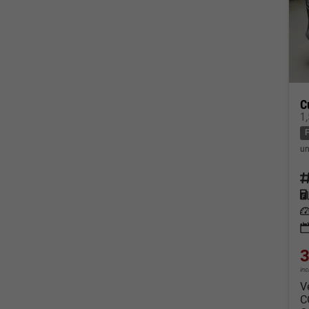
C
1
un
Fahrz
Kraf
Leis
3
in
V
C