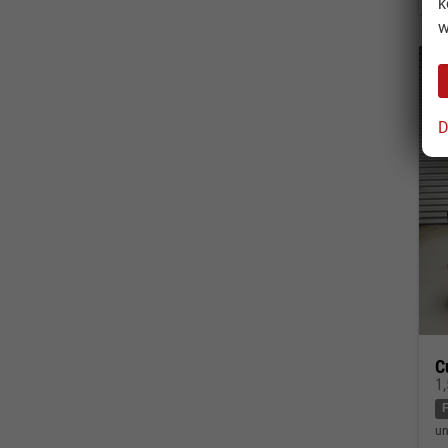
k
w
D
C
1
un