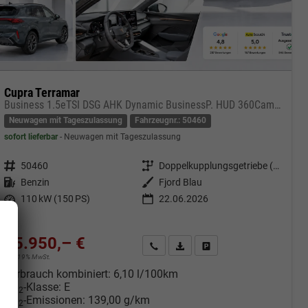
Cupra Terramar
Business 1.5eTSI DSG AHK Dynamic BusinessP. HUD 360Cam DGE Paket - DIGITAL DRIVE INTELLIGENT L Gepäcktrennnetz
Neuwagen mit Tageszulassung
Fahrzeugnr.: 50460
sofort lieferbar
Neuwagen mit Tageszulassung
Fahrzeugnr.
50460
Getriebe
Doppelkupplungsgetriebe (DSG)
Kraftstoff
Benzin
Außenfarbe
Fjord Blau
Leistung
110 kW (150 PS)
22.06.2026
35.950,– €
cken
Kontakt & Angebot anfordern
PDF-Datei, Fahrzeugexposé druc
Fahrzeug merken/Expose 
incl. 19% MwSt.
Verbrauch kombiniert:
6,10 l/100km
CO
-Klasse:
E
2
CO
-Emissionen:
139,00 g/km
2