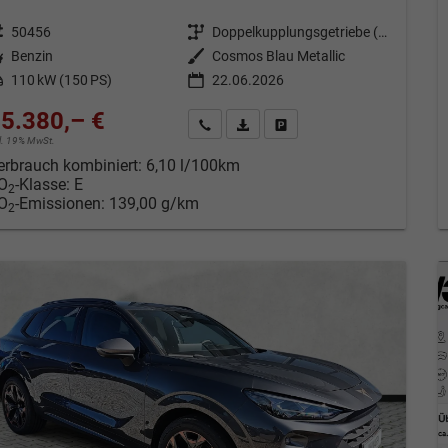
eugnr.
50456
Getriebe
Doppelkupplungsgetriebe (DSG)
tstoff
Benzin
Außenfarbe
Cosmos Blau Metallic
tung
110 kW (150 PS)
22.06.2026
5.380,– €
Kontakt & Angebot anfordern
PDF-Datei, Fahrzeugexposé drucken
Fahrzeug merken/Expose dru
cl. 19% MwSt.
erbrauch kombiniert:
6,10 l/100km
O
-Klasse:
E
2
O
-Emissionen:
139,00 g/km
2