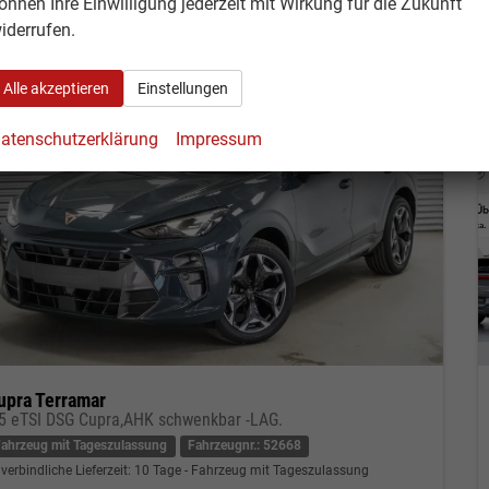
önnen Ihre Einwilligung jederzeit mit Wirkung für die Zukunft
iderrufen.
Alle akzeptieren
Einstellungen
atenschutzerklärung
Impressum
upra Terramar
,5 eTSI DSG Cupra,AHK schwenkbar -LAG.
Fahrzeug mit Tageszulassung
Fahrzeugnr.: 52668
verbindliche Lieferzeit:
10 Tage
Fahrzeug mit Tageszulassung