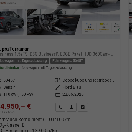
upra Terramar
Business 1.5eTSI DSG BusinessP. EDGE Paket HUD 360Cam- DIGITAL DRIVE - INTELLIGENT L Gepäcktrennnetz
Neuwagen mit Tageszulassung
Fahrzeugnr.: 50457
fort lieferbar
Neuwagen mit Tageszulassung
eugnr.
50457
Getriebe
Doppelkupplungsgetriebe (DSG)
tstoff
Benzin
Außenfarbe
Fjord Blau
tung
110 kW (150 PS)
22.06.2026
4.950,– €
Kontakt & Angebot anfordern
PDF-Datei, Fahrzeugexposé drucken
Fahrzeug merken/Expose dru
cl. 19% MwSt.
erbrauch kombiniert:
6,10 l/100km
O
-Klasse:
E
2
O
-Emissionen:
139,00 g/km
2