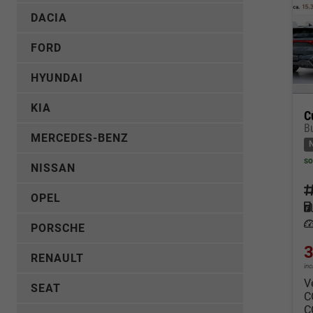
DACIA
FORD
HYUNDAI
KIA
C
MERCEDES-BENZ
so
NISSAN
Fahrz
OPEL
Kraf
Leis
PORSCHE
3
RENAULT
in
V
SEAT
C
C