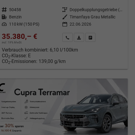
Fahrzeugnr.
50458
Getriebe
Doppelkupplungsgetriebe (DSG)
Kraftstoff
Benzin
Außenfarbe
Timanfaya Grau Metallic
Leistung
110 kW (150 PS)
22.06.2026
35.380,– €
cken
Kontakt & Angebot anfordern
PDF-Datei, Fahrzeugexposé druc
Fahrzeug merken/Expose 
incl. 19% MwSt.
Verbrauch kombiniert:
6,10 l/100km
CO
-Klasse:
E
2
CO
-Emissionen:
139,00 g/km
2