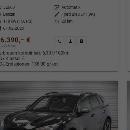
eugnr.
52668
Getriebe
Automatik
tstoff
Benzin
Außenfarbe
Fjord Blau Uni (9K)
tung
110 kW (150 PS)
Kilometerstand
20 km
01.02.2026
6.390,– €
Kontakt & Angebot anfordern
PDF-Datei, Fahrzeugexposé drucken
Fahrzeug merken/Expose dru
cl. 19% MwSt.
erbrauch kombiniert:
6,10 l/100km
O
-Klasse:
E
2
O
-Emissionen:
138,00 g/km
2