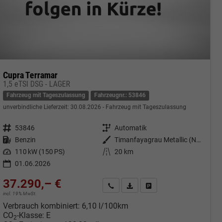
Cupra Terramar
1,5 eTSI DSG - LAGER
Fahrzeug mit Tageszulassung
Fahrzeugnr.: 53846
unverbindliche Lieferzeit:
30.08.2026
Fahrzeug mit Tageszulassung
Fahrzeugnr.
53846
Getriebe
Automatik
Kraftstoff
Benzin
Außenfarbe
Timanfayagrau Metallic (N7)
Leistung
110 kW (150 PS)
Kilometerstand
20 km
01.06.2026
37.290,– €
cken
Kontakt & Angebot anfordern
PDF-Datei, Fahrzeugexposé druc
Fahrzeug merken/Expose 
incl. 19% MwSt.
Verbrauch kombiniert:
6,10 l/100km
CO
-Klasse:
E
2