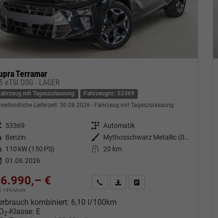
upra Terramar
,5 eTSI DSG - LAGER
Fahrzeug mit Tageszulassung
Fahrzeugnr.: 53369
verbindliche Lieferzeit:
30.08.2026
Fahrzeug mit Tageszulassung
eugnr.
53369
Getriebe
Automatik
tstoff
Benzin
Außenfarbe
Mythosschwarz Metallic (0E)
tung
110 kW (150 PS)
Kilometerstand
20 km
01.06.2026
6.990,– €
Kontakt & Angebot anfordern
PDF-Datei, Fahrzeugexposé drucken
Fahrzeug merken/Expose dru
cl. 19% MwSt.
erbrauch kombiniert:
6,10 l/100km
O
-Klasse:
E
2