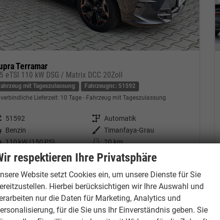
upra Terramar
.5 eTSI 110 kW DSG / Matrix DCC 20Zoll
Fahrzeug mit Tageszulassung
Fahrzeugnr.: 51592
verbindliche Lieferzeit:
10 Tage
Fahrzeug mit Tageszulassung
eugnr.
51592
Getriebe
Automatik
tstoff
Benzin
Außenfarbe
Timanfaya-Grau
tung
110 kW (150 PS)
Kilometerstand
20 km
01.09.2025
ir respektieren Ihre Privatsphäre
5.412,– €
nsere Website setzt Cookies ein, um unsere Dienste für Sie
Kontakt & Angebot anfordern
PDF-Datei, Fahrzeugexposé drucken
Fahrzeug merken/Expose dru
cl. 19% MwSt.
ereitzustellen. Hierbei berücksichtigen wir Ihre Auswahl und
erbrauch kombiniert:
6,10 l/100km
erarbeiten nur die Daten für Marketing, Analytics und
O
-Klasse:
E
2
ersonalisierung, für die Sie uns Ihr Einverständnis geben. Sie
O
-Emissionen:
140,00 g/km
2