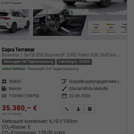
Cupra Terramar
Business 1.5eTSI DSG BusinessP. EDGE Paket HUD 360Cam- DIGITAL DRIVE - INTELLIGENT L Gepäcktrennnetz
Neuwagen mit Tageszulassung
Fahrzeugnr.: 50455
sofort lieferbar
Neuwagen mit Tageszulassung
Fahrzeugnr.
50455
Getriebe
Doppelkupplungsgetriebe (DSG)
Kraftstoff
Benzin
Außenfarbe
Glacial White Metallic
Leistung
110 kW (150 PS)
22.06.2026
35.380,– €
cken
Kontakt & Angebot anfordern
PDF-Datei, Fahrzeugexposé druc
Fahrzeug merken/Expose 
incl. 19% MwSt.
Verbrauch kombiniert:
6,10 l/100km
CO
-Klasse:
E
2
CO
-Emissionen:
139,00 g/km
2