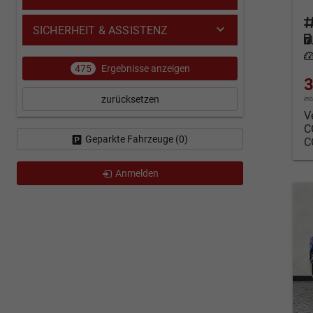
Fahrz
SICHERHEIT & ASSISTENZ
Kraf
Leis
475
Ergebnisse anzeigen
3
zurücksetzen
in
V
C
Geparkte Fahrzeuge (
0
)
C
Anmelden